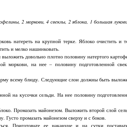
фелины, 2 моркови, 4 свеклы, 2 яблока, 1 большая луков
рковь натереть на крупной терке. Яблоко очистить и т
стить и мелко нашинковать.
 выложить довольно плотно половину натертого картофе
лой моркови, на нее – половину подготовленной свек
орму всему блюду. Следующие слои должны быть вылож
нной на кусочки сельди. На нее половину подготовлен
локо. Промазать майонезом. Выложить второй слой сел
у. Густо промазать майонезом сверху и с боков.
ься. Приготовьте ее накануне и на сутки поставьт