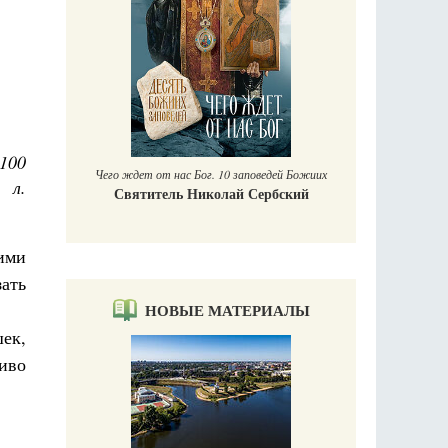
аучись у
 100
Чего ждет от нас Бог. 10 заповедей Божиих
 л.
Святитель Николай Сербский
ими
зать
НОВЫЕ МАТЕРИАЛЫ
ек,
сиво