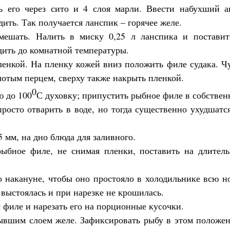
ть его через сито и 4 слоя марли. Ввести набухший аг
ить. Так получается ланспик – горячее желе.
змешать. Налить в миску 0,25 л ланспика и поставит
дить до комнатной температуры.
енкой. На пленку кожей вниз положить филе судака. Чу
лотым перцем, сверху также накрыть пленкой.
0
ю до 100
С духовку; припустить рыбное филе в собстве
просто отварить в воде, но тогда существенно ухудшатс
5 мм, на дно блюда для заливного.
рыбное филе, не снимая пленки, поставить на длитель
о накануне, чтобы оно простояло в холодильнике всю н
 выстоялась и при нарезке не крошилась.
с филе и нарезать его на порционные кусочки.
ывшим слоем желе. Зафиксировать рыбу в этом положен