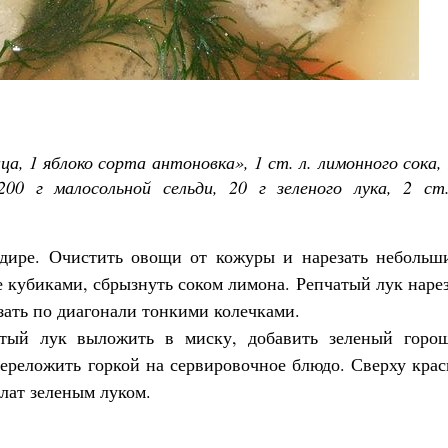
Великомученик Георгий Победоносец. Н
святого
ца, 1 яблоко сорта антоновка», 1 ст. л. лимонного сока,
Роман Котов
Как найти своё место в жизни
200 г малосольной сельди, 20 г зеленого лука, 2 ст.
Кирилл Мурышев
ндире. Очистить овощи от кожуры и нарезать небольш
е кубиками, сбрызнуть соком лимона. Репчатый лук наре
зать по диагонали тонкими колечками.
атый лук выложить в миску, добавить зеленый горош
ереложить горкой на сервировочное блюдо. Сверху кра
лат зеленым луком.