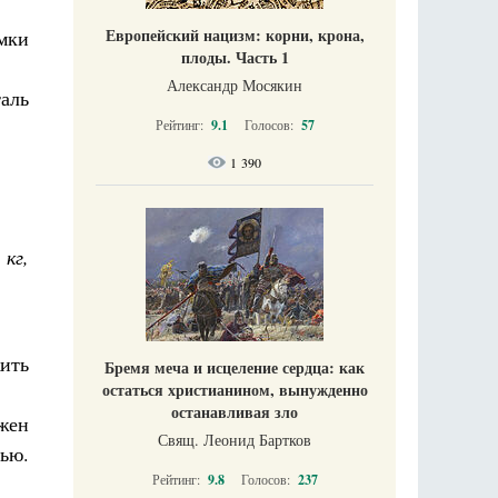
Европейский нацизм: корни, крона,
емки
плоды. Часть 1
Александр Мосякин
аль
Рейтинг:
9.1
Голосов:
57
1 390
 кг,
ить
Бремя меча и исцеление сердца: как
остаться христианином, вынужденно
останавливая зло
лжен
Свящ. Леонид Бартков
нью.
Рейтинг:
9.8
Голосов:
237