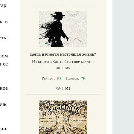
ар.
ь в
ть-
Когда начнется настоящая жизнь?
нном
Из книги «Как найти свое место в
я ее
жизни​»
Рейтинг:
9.7
Голосов:
78
ное
1 071
очь.
ии,