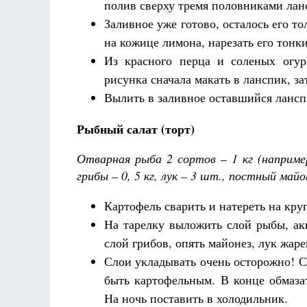
полив сверху тремя половниками ланс
Заливное уже готово, осталось его 
на кожице лимона, нарезать его тонк
Из красного перца и соленых огу
рисунка сначала макать в ланспик, з
Вылить в заливное оставшийся лансп
Рыбный салат (торт)
Отварная рыба 2 сортов – 1 кг (например
грибы – 0, 5 кг, лук – 3 шт., постный майон
Картофель сварить и натереть на кру
На тарелку выложить слой рыбы, ак
слой грибов, опять майонез, лук жар
Слои укладывать очень осторожно! С
быть картофельным. В конце обмазат
На ночь поставить в холодильник.