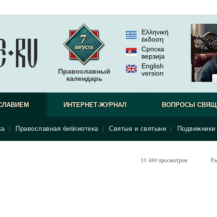
Ελληνική
έκδοση
Српска
верзиjа
English
Православный
version
календарь
наблюдат
СЛАВИЕМ
ИНТЕРНЕТ-ЖУРНАЛ
ВОПРОСЫ СВЯЩ
ка
|
Православная библиотека
|
Святые и святыни
|
Подвижники 
33 489 просмотров
Ра