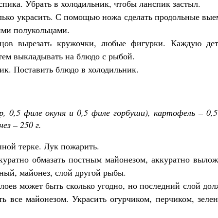
пика. Убрать в холодильник, чтобы ланспик застыл.
только украсить. С помощью ножа сделать продольные вы
ими полукольцами.
рцов вырезать кружочки, любые фигурки. Каждую дет
атем выкладывать на блюдо с рыбой.
ик. Поставить блюдо в холодильник.
, 0,5 филе окуня и 0,5 филе горбуши), картофель – 0,5
ез – 250 г.
пной терке. Лук пожарить.
куратно обмазать постным майонезом, аккуратно вылож
еный, майонез, слой другой рыбы.
лоев может быть сколько угодно, но последний слой до
ь все майонезом. Украсить огурчиком, перчиком, зеле