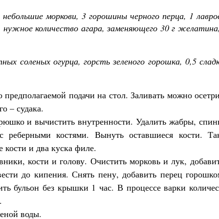
2 небольшие моркови, 3 горошины черного перца, 1 лавр
у, нужное количество агара, заменяющего 30 г желатина
пных соленых огурца, горсть зеленого горошка, 0,5 слад
до предполагаемой подачи на стол. Заливать можно осетр
го – судака.
брюшко и вычистить внутренности. Удалить жабры, спин
 с реберными костями. Вынуть оставшиеся кости. Та
 кости и два куска филе.
вники, кости и голову. Очистить морковь и лук, добави
вести до кипения. Снять пену, добавить перец горошко
ить бульон без крышки 1 час. В процессе варки количе
.
ченой воды.