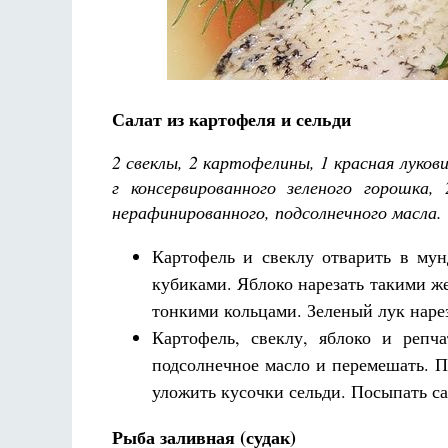
Салат из картофеля и сельди
Разлуки не будет
2 свеклы, 2 картофелины, 1 красная лукови
Фредерика де Грааф
г консервированного зеленого горошка, 
нерафинированного, подсолнечного масла.
Картофель и свеклу отварить в му
кубиками. Яблоко нарезать такими ж
тонкими кольцами. Зеленый лук наре
Картофель, свеклу, яблоко и репч
подсолнечное масло и перемешать. П
уложить кусочки сельди. Посыпать са
Рыба заливная (судак)