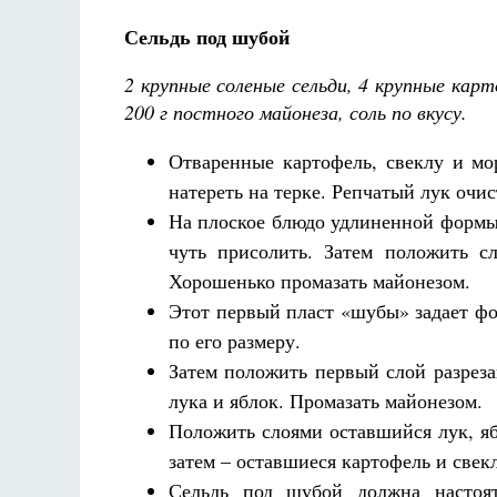
Сельдь под шубой
2 крупные соленые сельди, 4 крупные карто
200 г постного майонеза, соль по вкусу.
Отваренные картофель, свеклу и мо
натереть на терке. Репчатый лук очи
На плоское блюдо удлиненной формы
чуть присолить. Затем положить с
Хорошенько промазать майонезом.
Этот первый пласт «шубы» задает ф
по его размеру.
Затем положить первый слой разреза
лука и яблок. Промазать майонезом.
Положить слоями оставшийся лук, яб
затем – оставшиеся картофель и свекл
Сельдь под шубой должна настоят