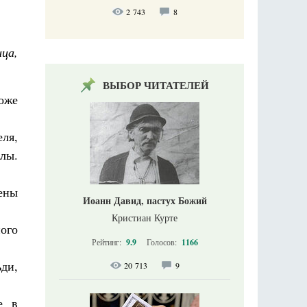
2 743
8
ица,
ВЫБОР ЧИТАТЕЛЕЙ
оже
ля,
лы.
ены
Иоанн Давид, пастух Божий
Кристиан Курте
ного
Рейтинг:
9.9
Голосов:
1166
ьди,
20 713
9
е в