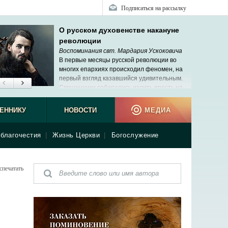
Подписаться на рассылку
О русском духовенстве накануне
революции
Воспоминания свт. Мардария Ускоковича
В первые месяцы русской революции во
многих епархиях происходил феномен, на
первый взгляд казавшийся удивительным.
Священники собирались излить ярость на
своих архиереев. Мне не раз пришлось
ь подобные сцены, но меня это не удивляло.
ЕННИКУ
НОВОСТИ
МЕДИА
благочестия
|
Жизнь Церкви
|
Богослужение
спечатать