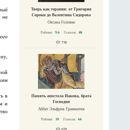
Тверь как терапия: от Григория
овый
Сороки до Валентина Сидорова
, на
Оксана Головко
Рейтинг:
9.6
Голосов:
48
кого
738
ину,
ной
ким
ть в
Память апостола Иакова, брата
Господня
м и
Аббат Эльфрик Грамматик
ство
Рейтинг:
10
Голосов:
64
679