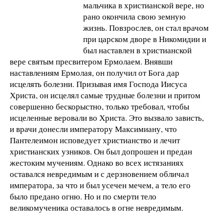
мальчика в христианской вере, но
рано окончила свою земную
жизнь. Повзрослев, он стал врачом
при царском дворе в Никомидии и
был наставлен в христианской
вере святым пресвитером Ермолаем. Внявши
наставлениям Ермолая, он получил от Бога дар
исцелять болезни. Призывая имя Господа Иисуса
Христа, он исцелял самые трудные болезни и притом
совершенно бескорыстно, только требовал, чтобы
исцеленные веровали во Христа. Это вызвало зависть,
и врачи донесли императору Максимиану, что
Пантелеимон исповедует христианство и лечит
христианских узников. Он был допрошен и предан
жестоким мучениям. Однако во всех истязаниях
оставался невредимым и с дерзновением обличал
императора, за что и был усечен мечем, а тело его
было предано огню. Но и по смерти тело
великомученика оставалось в огне невредимым.