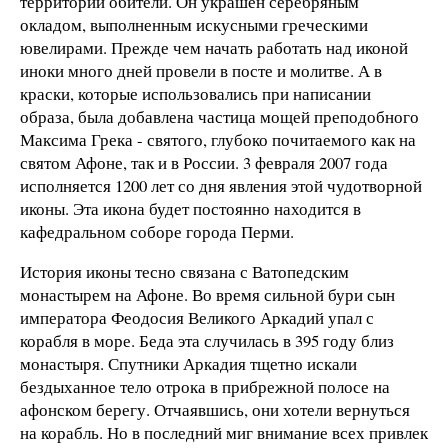
территории обители. Он украшен серебряным
окладом, выполненным искусными греческими
ювелирами. Прежде чем начать работать над иконой
иноки много дней провели в посте и молитве. А в
краски, которые использовались при написании
образа, была добавлена частица мощей преподобного
Максима Грека - святого, глубоко почитаемого как на
святом Афоне, так и в России. 3 февраля 2007 года
исполняется 1200 лет со дня явления этой чудотворной
иконы. Эта икона будет постоянно находится в
кафедральном соборе города Перми.
История иконы тесно связана с Ватопедским
монастырем на Афоне. Во время сильной бури сын
императора Феодосия Великого Аркадий упал с
корабля в море. Беда эта случилась в 395 году близ
монастыря. Спутники Аркадия тщетно искали
бездыханное тело отрока в прибрежной полосе на
афонском берегу. Отчаявшись, они хотели вернуться
на корабль. Но в последний миг внимание всех привлек