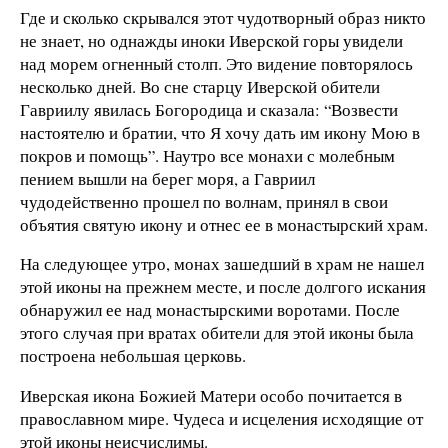
Где и сколько скрывался этот чудотворный образ никто
не знает, но однажды иноки Иверской горы увидели
над морем огненный столп. Это видение повторялось
несколько дней. Во сне старцу Иверской обители
Гавриилу явилась Богородица и сказала: “Возвести
настоятелю и братии, что Я хочу дать им икону Мою в
покров и помощь”. Наутро все монахи с молебным
пением вышли на берег моря, а Гавриил
чудодейственно прошел по волнам, принял в свои
объятия святую икону и отнес ее в монастырский храм.
На следующее утро, монах зашедший в храм не нашел
этой иконы на прежнем месте, и после долгого искания
обнаружил ее над монастырскими воротами. После
этого случая при вратах обители для этой иконы была
построена небольшая церковь.
Иверская икона Божией Матери особо почитается в
православном мире. Чудеса и исцеления исходящие от
этой иконы неисчислимы.