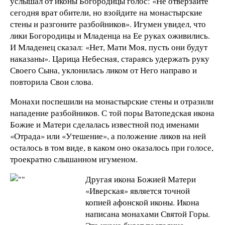
услышал от иконы Богородицы голос: «Не отверзайте
сегодня врат обители, но взойдите на монастырские
стены и разгоните разбойников». Игумен увидел, что
лики Богородицы и Младенца на Ее руках оживились.
И Младенец сказал: «Нет, Мати Моя, пусть они будут
наказаны». Царица Небесная, стараясь удержать руку
Своего Сына, уклонилась ликом от Него направо и
повторила Свои слова.
Монахи поспешили на монастырские стены и отразили
нападение разбойников. С той поры Ватопедская икона
Божие и Матери сделалась известной под именами
«Отрада» или «Утешение», а положение ликов на ней
осталось в том виде, в каком оно оказалось при голосе,
троекратно слышанном игуменом.
Другая икона Божией Матери
«Иверская» является точной
копией афонской иконы. Икона
написана монахами Святой Горы.