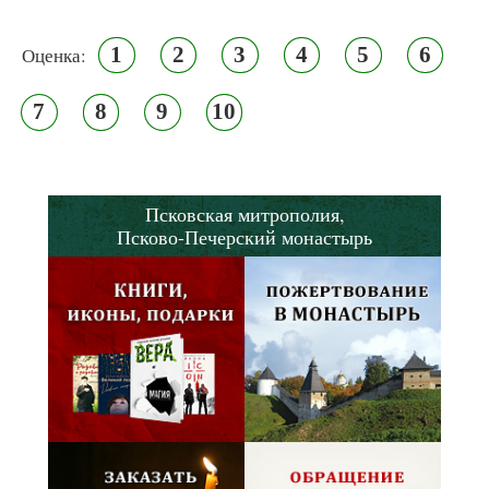
1
2
3
4
5
6
Оценка:
7
8
9
10
Псковская митрополия,
Псково-Печерский монастырь