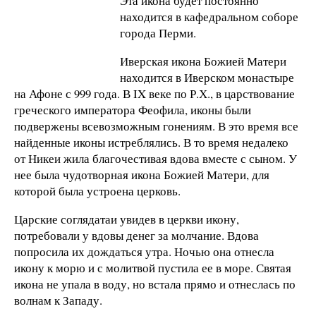
Эта икона будет постоянно
находится в кафедральном соборе
города Перми.
Иверская икона Божией Матери
находится в Иверском монастыре
на Афоне с 999 года. В IX веке по Р.Х., в царствование
греческого императора Феофила, иконы были
подвержены всевозможным гонениям. В это время все
найденные иконы истреблялись. В то время недалеко
от Никеи жила благочестивая вдова вместе с сыном. У
нее была чудотворная икона Божией Матери, для
которой была устроена церковь.
Царские соглядатаи увидев в церкви икону,
потребовали у вдовы денег за молчание. Вдова
попросила их дождаться утра. Ночью она отнесла
икону к морю и с молитвой пустила ее в море. Святая
икона не упала в воду, но встала прямо и отнеслась по
волнам к Западу.