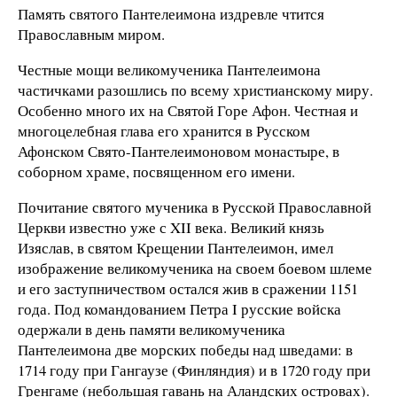
Память святого Пантелеимона издревле чтится
Православным миром.
Честные мощи великомученика Пантелеимона
частичками разошлись по всему христианскому миру.
Особенно много их на Святой Горе Афон. Честная и
многоцелебная глава его хранится в Русском
Афонском Свято-Пантелеимоновом монастыре, в
соборном храме, посвященном его имени.
Почитание святого мученика в Русской Православной
Церкви известно уже с XII века. Великий князь
Изяслав, в святом Крещении Пантелеимон, имел
изображение великомученика на своем боевом шлеме
и его заступничеством остался жив в сражении 1151
года. Под командованием Петра I русские войска
одержали в день памяти великомученика
Пантелеимона две морских победы над шведами: в
1714 году при Гангаузе (Финляндия) и в 1720 году при
Гренгаме (небольшая гавань на Аландских островах).