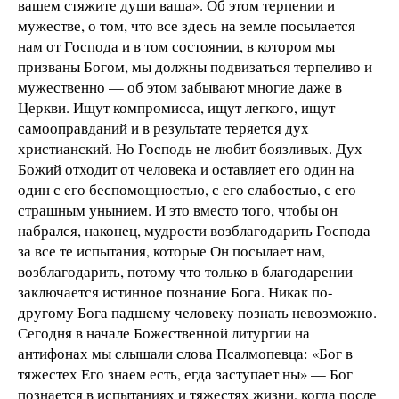
вашем стяжите души ваша». Об этом терпении и
мужестве, о том, что все здесь на земле посылается
нам от Господа и в том состоянии, в котором мы
призваны Богом, мы должны подвизаться терпеливо и
мужественно — об этом забывают многие даже в
Церкви. Ищут компромисса, ищут легкого, ищут
самооправданий и в результате теряется дух
христианский. Но Господь не любит боязливых. Дух
Божий отходит от человека и оставляет его один на
один с его беспомощностью, с его слабостью, с его
страшным унынием. И это вместо того, чтобы он
набрался, наконец, мудрости возблагодарить Господа
за все те испытания, которые Он посылает нам,
возблагодарить, потому что только в благодарении
заключается истинное познание Бога. Никак по-
другому Бога падшему человеку познать невозможно.
Сегодня в начале Божественной литургии на
антифонах мы слышали слова Псалмопевца: «Бог в
тяжестех Его знаем есть, егда заступает ны» — Бог
познается в испытаниях и тяжестях жизни, когда после