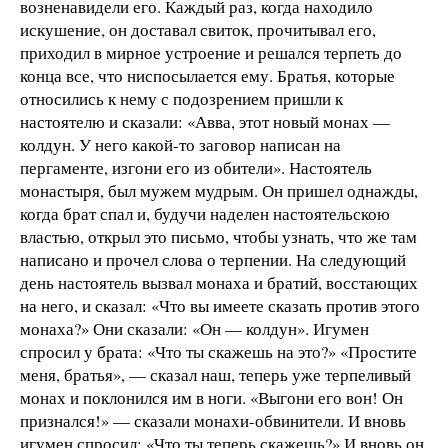
возненавидели его. Каждый раз, когда находило
искушение, он доставал свиток, прочитывал его,
приходил в мирное устроение и решался терпеть до
конца все, что ниспосылается ему. Братья, которые
относились к нему с подозрением пришли к
настоятелю и сказали: «Авва, этот новый монах —
колдун. У него какой-то заговор написан на
пергаменте, изгони его из обители». Настоятель
монастыря, был мужем мудрым. Он пришел однажды,
когда брат спал и, будучи наделен настоятельскою
властью, открыл это письмо, чтобы узнать, что же там
написано и прочел слова о терпении. На следующий
день настоятель вызвал монаха и братий, восстающих
на него, и сказал: «Что вы имеете сказать против этого
монаха?» Они сказали: «Он — колдун». Игумен
спросил у брата: «Что ты скажешь на это?» «Простите
меня, братья», — сказал наш, теперь уже терпеливый
монах и поклонился им в ноги. «Выгони его вон! Он
признался!» — сказали монахи-обвинители. И вновь
игумен спросил: «Что ты теперь скажешь?» И вновь он