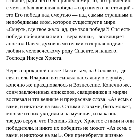
главное, ради чего Он пришел в мир, то, по сравнению
с чем любая внешняя победа – сор ничего не стоящий -
это Его победа над смертью — над самым страшным и
непобедимым злом, которое существует в мире.
«Смерть, где твое жало, ад, где твоя победа?! Сия есть
победа победившая мир – вера ваша», - восклицает
апостол Павел, духовными очами созерцая подвиг
любви к человеческому роду Спасителя нашего,
Господа Иисуса Христа.
Через сорок дней после Пасхи там, на Соловках, где
святитель Иларион возглавлял пасхальную службу,
конечно же праздновалось и Вознесение. Конечно же,
сонм заключенных епископов, священников и мирян
воспевал и эти великие и прекрасные слова: «Аз есмь с
вами, и никтоже на вы». С этими словами, быть может,
многие из них уходили и на мучения, и на казнь,
твердо веруя, что Господь Иисус Христос с ними и они
победители, и никто их победить не может. «Аз есмь с
вами, и никтоже на вы!». Они пренебрегли жизнью