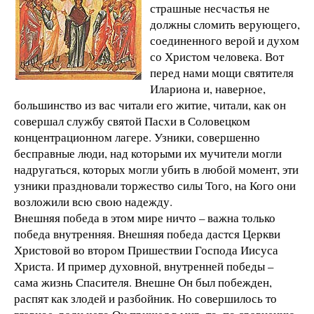
страшные несчастья не
должны сломить верующего,
соединенного верой и духом
со Христом человека. Вот
перед нами мощи святителя
Илариона и, наверное,
большинство из вас читали его житие, читали, как он
совершал службу святой Пасхи в Соловецком
концентрационном лагере. Узники, совершенно
бесправные люди, над которыми их мучители могли
надругаться, которых могли убить в любой момент, эти
узники праздновали торжество силы Того, на Кого они
возложили всю свою надежду.
Внешняя победа в этом мире ничто – важна только
победа внутренняя. Внешняя победа дастся Церкви
Христовой во втором Пришествии Господа Иисуса
Христа. И пример духовной, внутренней победы –
сама жизнь Спасителя. Внешне Он был побежден,
распят как злодей и разбойник. Но совершилось то