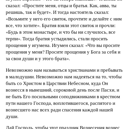
сказал: «Простите меня, отцы и братья. Как, авва, ты
решишь, так и будет». И тогда настоятель сказал:
«Возьмите у него его свиток, прочтите и делайте с ним
все, что хотите». Братия взяли этот свиток и прочли:
«Будь в этом монастыре, и что бы ни случилось, все
терпи». Тогда братия устыдились, стали просить
прощения у игумена. Игумен сказал: «Что вы просите
прощения у меня? Просите прощения у Бога за себя и
за свои души и у этого брата».
Невозможно нам называться христианами и пребывать
в малодушии. Невозможно нам надеяться на то, чтобы
быть со Христом в Царствии Небесном, куда Он
вознесся в нынешний, сороковой день после Пасхи, и
не быть Его посильными соподвижниками в крестном
пути нашего Господа, воплотившегося, распятого и
вознесшего нас всех ради спасения каждой нашей
души.
Дай Господь, чтобы этот праздник Вознесения вознес