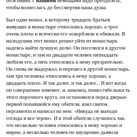
нашими
болезнями, с
немощами надо преодолеть,
чтобы вознеслась до бессмертия наша душа.
Был один монах, к которому тридцать братьев
живущих в монастыре относились хорошо, а трое
очень плохо и всячески его оскорбляли и обижали. В
малодушии этот монах решил уйти из монастыря,
надеясь найти лучшую долю. Он поселился в другом
монастыре, и там из двадцати человек пятнадцать
любили его, а пять относились к нему презрительно.
Он снова не выдержал, и перешел в другой монастырь,
там три человека относились к нему хорошо, а
двадцать плохо. И так далее, и так далее... И вот когда
он совершенно изнемог, и, наконец, понял гибельность
этого порочного круга, он остановился перед дверью
первой попавшейся ему обители, взял свиток
пергамента и написал на нем: «Никуда не выходи
отсюда и все терпи». И в этой обители случилось так,
что несколько человек относились к нему хорошо и
мирно, а несколько человек по наущению дьявола