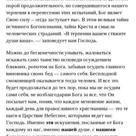
порой продолжительного, но совершившегося нашего
терпения в перенесении этих испытаний, Бог являет
Свою силу – «егда заступает ны». В этом великая тайна
истинного Богопознания, тайна Креста и смысла
человеческих страданий. «В терпении вашем стяжите
души ваша», — заповедует нам Господь.
Можно до бесконечности унывать, жаловаться
искажать само таинство исповеди осуждением
ближних, ропотом на Бога, забывая осудить главного
виновника своих бед — самого себя. Бесплодной
смоковницей оказывается тогда человек. И все это
будет продолжаться до тех пор, пока мы не осудим
сами себя, не возблагодарим Бога за все, что Он
посылает нам, поняв, что каждое мгновение жизни,
каждый день для православного христианина — это те
шаги в Царствие Небесное, которыми ведет нас
эти
Господь. Именно
искушения, посланные от Бога
нашей
нашими
каждому из нас, именно
душе, с