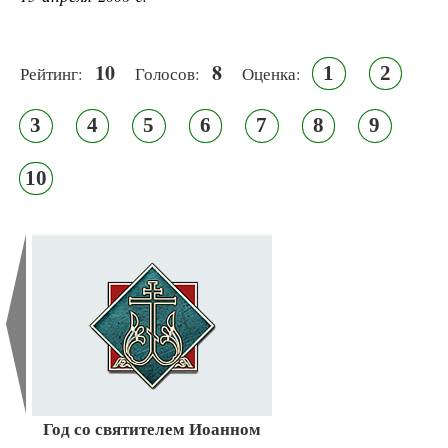
10
8
1
2
Рейтинг:
Голосов:
Оценка:
3
4
5
6
7
8
9
10
Год со святителем Иоанном