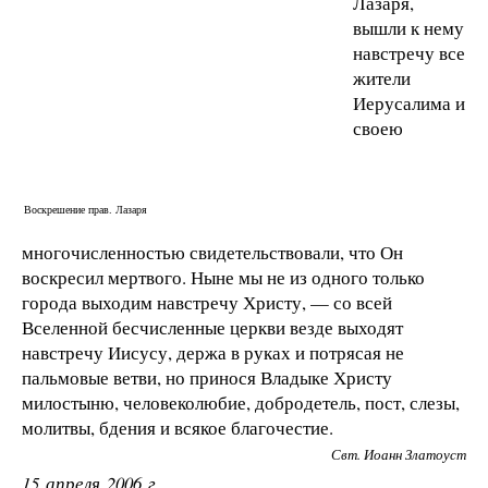
Лазаря,
вышли к нему
навстречу все
жители
Иерусалима и
своею
Воскрешение прав. Лазаря
многочисленностью свидетельствовали, что Он
воскресил мертвого. Ныне мы не из одного только
города выходим навстречу Христу, — со всей
Вселенной бесчисленные церкви везде выходят
навстречу Иисусу, держа в руках и потрясая не
пальмовые ветви, но принося Владыке Христу
милостыню, человеколюбие, добродетель, пост, слезы,
молитвы, бдения и всякое благочестие.
Свт. Иоанн Златоуст
15 апреля 2006 г.