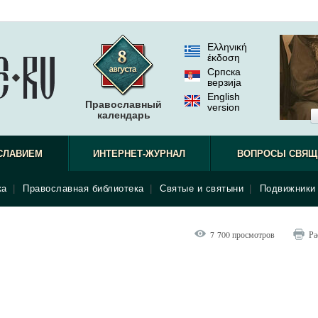
Ελληνική
έκδοση
Српска
верзиjа
English
Православный
version
календарь
СЛАВИЕМ
ИНТЕРНЕТ-ЖУРНАЛ
ВОПРОСЫ СВЯЩ
ка
|
Православная библиотека
|
Святые и святыни
|
Подвижники 
7 700 просмотров
Ра