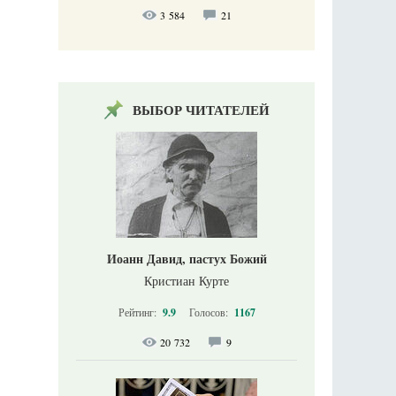
3 584
21
ВЫБОР ЧИТАТЕЛЕЙ
Иоанн Давид, пастух Божий
Кристиан Курте
Рейтинг:
9.9
Голосов:
1167
20 732
9