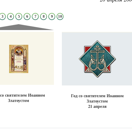
3
4
5
6
7
8
9
10
Великомученик Георгий Победоносец. Н
святого
Роман Котов
Как найти своё место в жизни
Кирилл Мурышев
 со святителем Иоанном
Год со святителем Иоанном
Златоустом
Златоустом
21 апреля