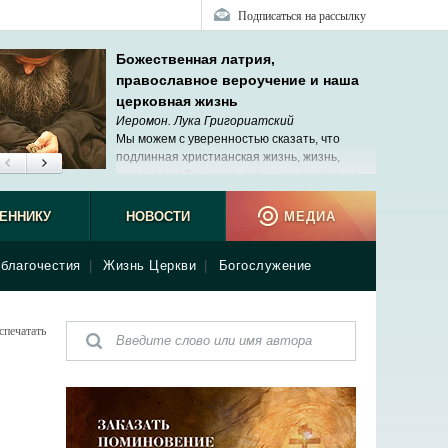
Подписаться на рассылку
Божественная латрия,
православное вероучение и наша
церковная жизнь
Иеромон. Лука Григориатский
Мы можем с уверенностью сказать, что
подлинная христианская жизнь, жизнь,
ведущая к обожению, истинная латрия, не
исчезли в наше время.
ЕННИКУ
НОВОСТИ
МЕДИА
благочестия
|
Жизнь Церкви
|
Богослужение
спечатать