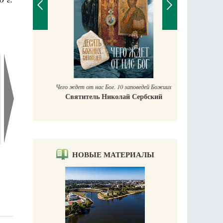
П
Е
аучись у
Чего ждет от нас Бог. 10 заповедей Божиих
Святитель Николай Сербский
НОВЫЕ МАТЕРИАЛЫ