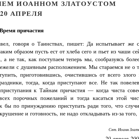
ЕЛЕМ ИОАННОМ ЗЛАТОУСТОМ
20 АПРЕЛЯ
Время причастия
вел, говоря о Таинствах, пишет: Да испытывает же с
таким образом пусть ест от хлеба сего и пьет из чаши се
), а не так, как поступаем теперь мы, сообразуясь боле
нежели с душевным расположением. Мы стараемся не о т
тупить, приготовившись, очистившись от всего злого 
здники, тогда, когда приступают все. Не так повелев
 приступания к Тайнам причастия — когда чиста совес
сех порочных пожеланий и тогда касаться этой чис
к бы по принуждению приступать ради того, что случи
крушение и готовность, не надо откладывать из-за того,
Свт. Иоанн Злат
20 апреля 200