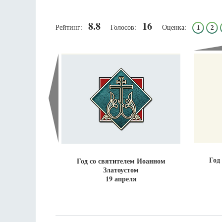
8.8
16
Рейтинг:
Голосов:
Оценка:
1
2
Разлуки не будет
Фредерика де Грааф
Год
Год со святителем Иоанном
Златоустом
19 апреля