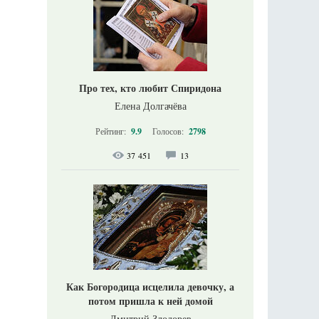
Про тех, кто любит Спиридона
Елена Долгачёва
Рейтинг:
9.9
Голосов:
2798
37 451
13
Как Богородица исцелила девочку, а
потом пришла к ней домой
Дмитрий Злодорев