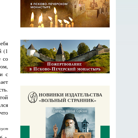
ебя
й (1
е со
ом,
и с
ает
ть.
НОВИНКИ ИЗДАТЕЛЬСТВА
той
«ВОЛЬНЫЙ СТРАННИК»
лся
 что
оуст
6 г.