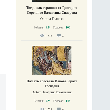
Тверь как терапия: от Григория
Сороки до Валентина Сидорова
Оксана Головко
Рейтинг:
9.8
Голосов:
100
1 673
2
Память апостола Иакова, брата
Господня
Аббат Эльфрик Грамматик
Рейтинг:
9.9
Голосов:
146
1 529
4