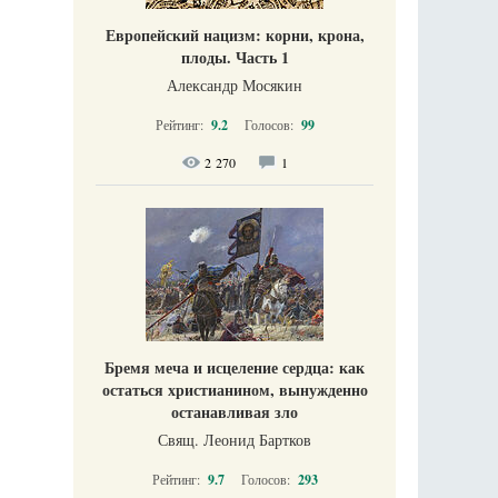
Европейский нацизм: корни, крона,
плоды. Часть 1
Александр Мосякин
Рейтинг:
9.2
Голосов:
99
2 270
1
Бремя меча и исцеление сердца: как
остаться христианином, вынужденно
останавливая зло
Свящ. Леонид Бартков
Рейтинг:
9.7
Голосов:
293