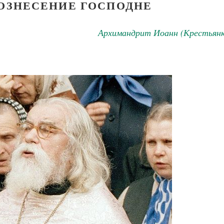
ВОЗНЕСЕНИЕ ГОСПОДНЕ
Архимандрит Иоанн (Крестьянк
Великомученик Георгий Победоносец. Н
святого
Роман Котов
Как найти своё место в жизни
Кирилл Мурышев