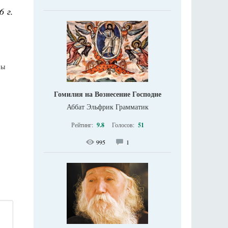
6 г.
ны
Гомилия на Вознесение Господне
Аббат Эльфрик Грамматик
Рейтинг:
9.8
Голосов:
51
995
1