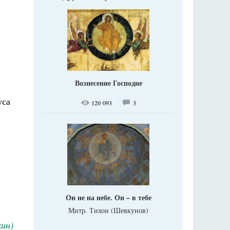
Вознесение Господне
уса
120 093
3
Он не на небе. Он – в тебе
Митр. Тихон (Шевкунов)
ин)