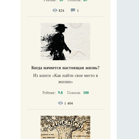
824
1
Когда начнется настоящая жизнь?
Из книги «Как найти свое место в
жизни​»
Рейтинг:
9.8
Голосов:
100
1 404