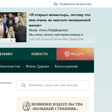
Подписаться на рассылку
«Я открыл монастырь, потому что
мне очень не хватало монашеской
жизни»
Митр. Иона (Паффхаузен)
Мы очень сильно чувствуем помощь и
участие в нашей жизни вмч. Димитрия
Солунского, свт. Иоанна Шанхайского и
нашего недавно почившего первоиерарха
 (Капрала).
ЕННИКУ
НОВОСТИ
МЕДИА
благочестия
|
Жизнь Церкви
|
Богослужение
спечатать
НОВИНКИ ИЗДАТЕЛЬСТВА
«ВОЛЬНЫЙ СТРАННИК»