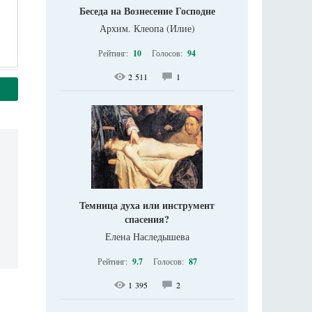
Беседа на Вознесение Господне
Архим. Клеопа (Илие)
Рейтинг:
10
Голосов:
94
2 511
1
Темница духа или инструмент
спасения?
Елена Наследышева
Рейтинг:
9.7
Голосов:
87
1 395
2