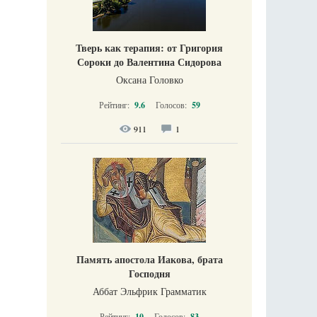
Тверь как терапия: от Григория
Сороки до Валентина Сидорова
Оксана Головко
Рейтинг:
9.6
Голосов:
59
911
1
Память апостола Иакова, брата
Господня
Аббат Эльфрик Грамматик
Рейтинг:
10
Голосов:
83