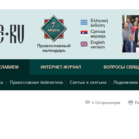
Ελληνική
έκδοση
Српска
верзиjа
English
Православный
version
календарь
Илариона
СЛАВИЕМ
ИНТЕРНЕТ-ЖУРНАЛ
ВОПРОСЫ СВЯЩ
ка
|
Православная библиотека
|
Святые и святыни
|
Подвижники 
6 210 просмотров
Ра