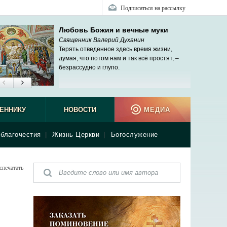
Подписаться на рассылку
Любовь Божия и вечные муки
Священник Валерий Духанин
Терять отведенное здесь время жизни,
думая, что потом нам и так всё простят, –
безрассудно и глупо.
ЕННИКУ
НОВОСТИ
МЕДИА
благочестия
|
Жизнь Церкви
|
Богослужение
спечатать