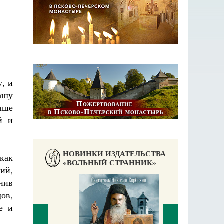
, и
ашу
чше
й и
НОВИНКИ ИЗДАТЕЛЬСТВА
 как
«ВОЛЬНЫЙ СТРАННИК»
ний,
нив
ов,
е и