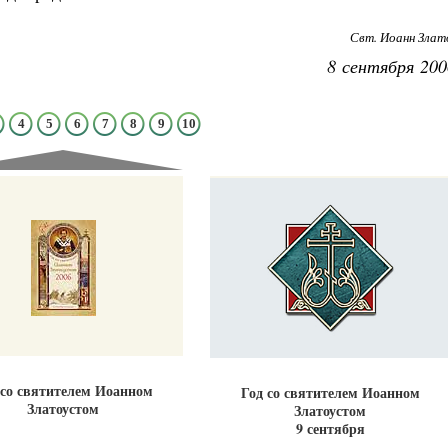
Свт. Иоанн Злат
8 сентября 200
4
5
6
7
8
9
10
Великомученик Георгий Победоносец. Н
святого
Роман Котов
Как найти своё место в жизни
Кирилл Мурышев
 со святителем Иоанном
Год со святителем Иоанном
Златоустом
Златоустом
9 сентября