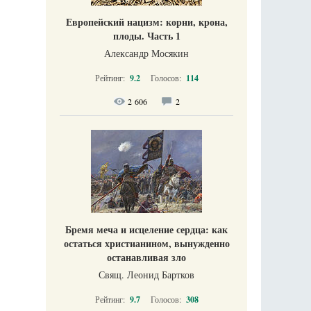
Европейский нацизм: корни, крона,
плоды. Часть 1
Александр Мосякин
Рейтинг:
9.2
Голосов:
114
2 606
2
Бремя меча и исцеление сердца: как
остаться христианином, вынужденно
останавливая зло
Свящ. Леонид Бартков
Рейтинг:
9.7
Голосов:
308