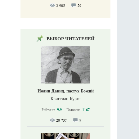
3 905
29
ВЫБОР ЧИТАТЕЛЕЙ
Иоанн Давид, пастух Божий
Кристиан Курте
Рейтинг:
9.9
Голосов:
1167
20 737
9