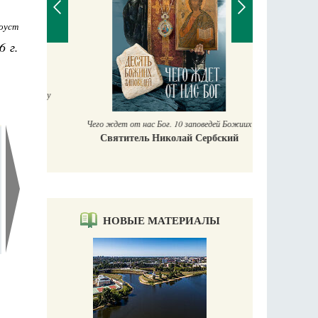
оуст
6 г.
П
Е
аучись у
Чего ждет от нас Бог. 10 заповедей Божиих
Святитель Николай Сербский
НОВЫЕ МАТЕРИАЛЫ