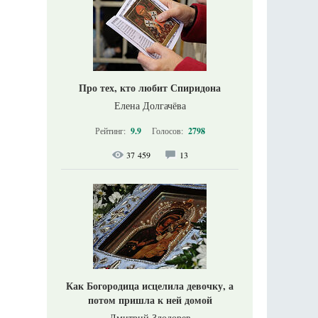
Про тех, кто любит Спиридона
Елена Долгачёва
Рейтинг:
9.9
Голосов:
2798
37 459
13
Как Богородица исцелила девочку, а
потом пришла к ней домой
Дмитрий Злодорев