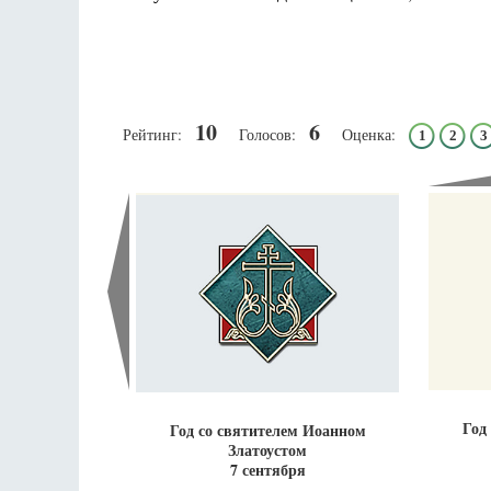
10
6
Рейтинг:
Голосов:
Оценка:
1
2
3
Разлуки не будет
Фредерика де Грааф
Год
Год со святителем Иоанном
Златоустом
7 сентября