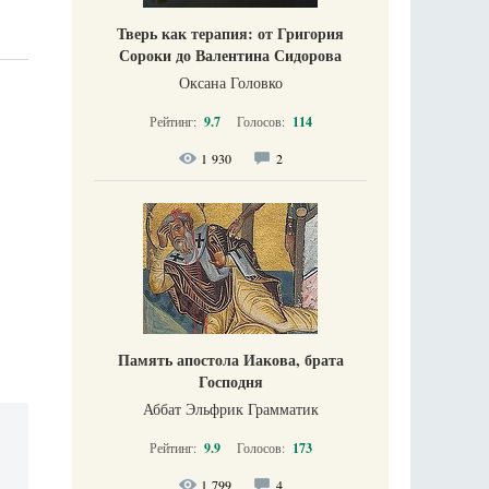
Тверь как терапия: от Григория
Сороки до Валентина Сидорова
Оксана Головко
Рейтинг:
9.7
Голосов:
114
1 930
2
Память апостола Иакова, брата
Господня
Аббат Эльфрик Грамматик
Рейтинг:
9.9
Голосов:
173
1 799
4