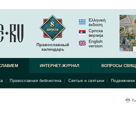
Ελληνική
έκδοση
Српска
верзиjа
English
Православный
version
календарь
СЛАВИЕМ
ИНТЕРНЕТ-ЖУРНАЛ
ВОПРОСЫ СВЯЩ
ка
|
Православная библиотека
|
Святые и святыни
|
Подвижники 
Ра