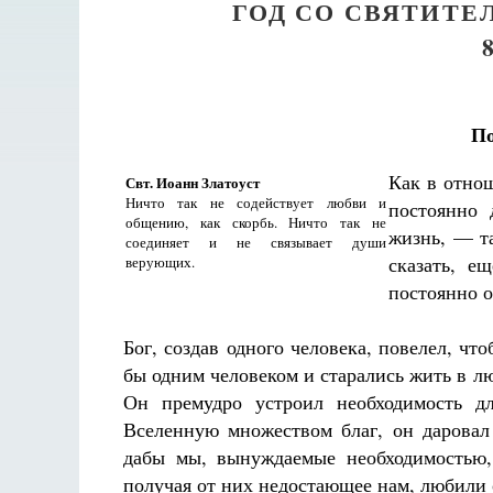
ГОД СО СВЯТИТ
По
Как в отно
Свт. Иоанн Златоуст
Ничто так не содействует любви и
постоянно 
общению, как скорбь. Ничто так не
жизнь, — т
соединяет и не связывает души
сказать, е
верующих.
постоянно о
Бог, создав одного человека, повелел, чт
бы одним человеком и старались жить в л
Он премудро устроил необходимость 
Вселенную множеством благ, он даровал
дабы мы, вынуждаемые необходимостью,
получая от них недостающее нам, любили 