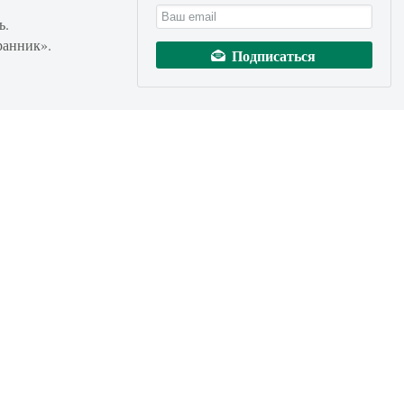
ь.
ранник».