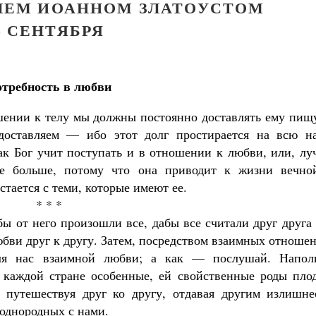
ЕЛЕМ ИОАННОМ ЗЛАТОУСТОМ
8 СЕНТЯБРЯ
требность в любви
шении к телу мы должны постоянно доставлять ему пищу
доставляем — ибо этот долг простирается на всю н
ак Бог учит поступать и в отношении к любви, или, лу
ще больше, потому что она приводит к жизни вечно
стается с теми, которые имеют ее.
* * *
обы от него произошли все, дабы все считали друг друга
юбви друг к другу. Затем, посредством взаимных отноше
для нас взаимной любви; а как — послушай. Напол
 каждой стране особенные, ей свойственные роды плод
 путешествуя друг ко другу, отдавая другим излишне
однородных с нами.