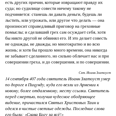
есть других причин, которые извращают правду их
суда; но судилище совести ничему такому не
подчиняется: станешь ли давать деньги, будешь ли
льстить, или угрожать, или другое что делать — она
произносит справедливый приговор на греховные
помыслы; и сделавший грех сам осуждает себя, хотя
бы никто другой не обвинял его. И это делает совесть
не однажды, не дважды, но многократно и во всю
жизнь; и хотя бы прошло много времени, она никогда
не забывает сделанного, но сильно обличает нас и при
совершении греха, и до совершения, и по совершении.
Свт. Иоанн Златоуст
14 сентября 407 года святитель Иоанн Златоуст умер
по дороге в Пицунду, куда его везли из Армении к
новому, более отдаленному, месту ссылки. Святитель
перед смертью, получив чудесное ободряющее
видение, причастился Святых Христовых Таин и
оделся в чистые светлые одежды. Последние слова
его были: «Слава Богу за всё!»