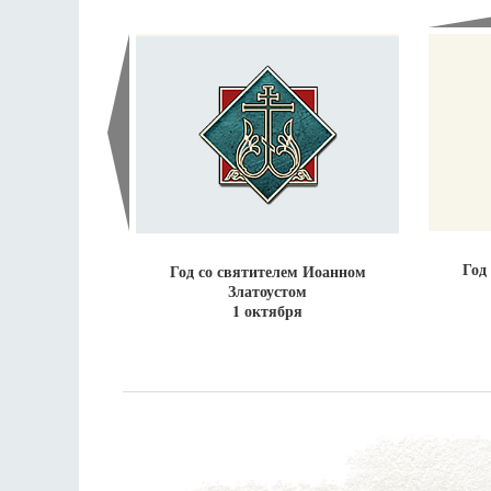
Разлуки не будет
Фредерика де Грааф
Год
Год со святителем Иоанном
Златоустом
1 октября