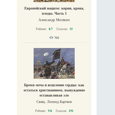
Европейский нацизм: корни, крона,
плоды. Часть 1
Александр Мосякин
Рейтинг:
8.7
Голосов:
15
702
Бремя меча и исцеление сердца: как
остаться христианином, вынужденно
останавливая зло
Свящ. Леонид Бартков
Рейтинг:
9.8
Голосов:
191