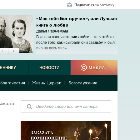
Подписаться на рассылку
«Мне тебя Бог вручил», или Лучшая
книга о любви
Дарья Парменова
Главная часть истории любви – то, что было
после того, как «сыграли они свадьбу, и был
пир на весь мир».
ЕННИКУ
НОВОСТИ
МЕДИА
благочестия
|
Жизнь Церкви
|
Богослужение
спечатать