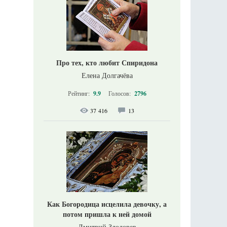
Про тех, кто любит Спиридона
Елена Долгачёва
Рейтинг:
9.9
Голосов:
2796
37 416
13
Как Богородица исцелила девочку, а
потом пришла к ней домой
Дмитрий Злодорев