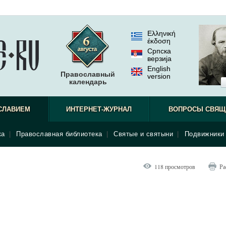
Ελληνική
έκδοση
Српска
верзиjа
English
Православный
version
календарь
СЛАВИЕМ
ИНТЕРНЕТ-ЖУРНАЛ
ВОПРОСЫ СВЯЩ
ка
|
Православная библиотека
|
Святые и святыни
|
Подвижники 
118 просмотров
Ра