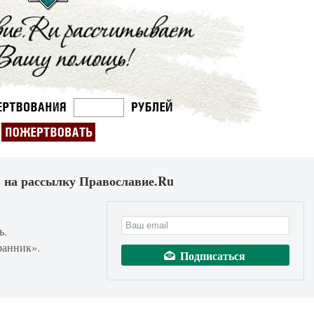
 на рассылку Православие.Ru
ь.
ранник».