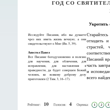
ГОД СО СВЯТИТ
Укротить 
Старайтесь
Исследуйте Писания, ибо вы думаете
чрез них иметь жизнь вечную; а они
отходить и
свидетельствуют о Мне (Ин. 5, 39).
страстей,
Апостол Павел
соответств
Все Писание богодухновенно и полезно
Писаний вра
для научения, для обличения, для
часть завтр
исправления, для наставления в
праведности, да будет совершен Божий
и исповедан
человек, ко всякому доброму делу
всего найд
приготовлен (2 Тим. 3, 16–17).
10
4
Рейтинг:
Голосов:
Оценка:
1
2
3