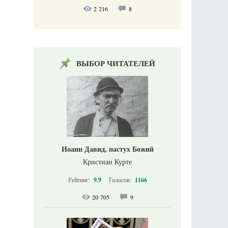
2 216
8
ВЫБОР ЧИТАТЕЛЕЙ
Иоанн Давид, пастух Божий
Кристиан Курте
Рейтинг:
9.9
Голосов:
1166
20 705
9