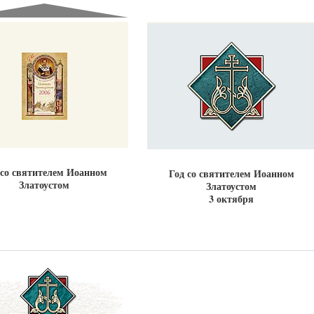
Великомученик Георгий Победоносец. Н
святого
Роман Котов
Как найти своё место в жизни
Кирилл Мурышев
 со святителем Иоанном
Год со святителем Иоанном
Златоустом
Златоустом
3 октября