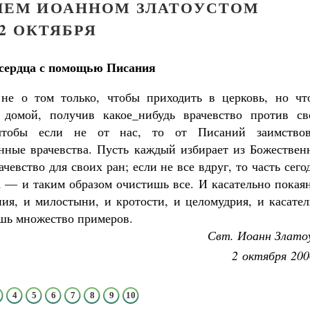
ЕЛЕМ ИОАННОМ ЗЛАТОУСТОМ
2 ОКТЯБРЯ
сердца с помощью Писания
 не о том только, чтобы приходить в церковь, но чт
 домой, получив какое_нибудь врачевство против св
 чтобы если не от нас, то от Писаний заимствов
енные врачевства. Пусть каждый избирает из Божествен
чевство для своих ран; если не все вдруг, то часть сего
а — и таким образом очистишь все. И касательно покая
ия, и милостыни, и кротости, и целомудрия, и касате
ешь множество примеров.
Свт. Иоанн Злато
2 октября 200
4
5
6
7
8
9
10