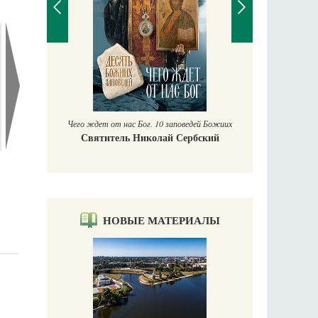
П
Е
аучись у
Чего ждет от нас Бог. 10 заповедей Божиих
Святитель Николай Сербский
НОВЫЕ МАТЕРИАЛЫ