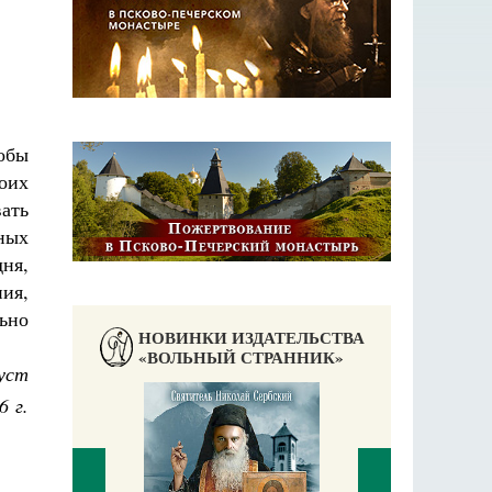
обы
оих
ать
ных
дня,
ния,
льно
НОВИНКИ ИЗДАТЕЛЬСТВА
«ВОЛЬНЫЙ СТРАННИК»
уст
6 г.