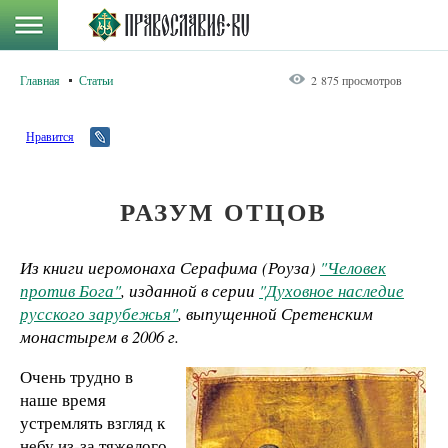
Главная
Статьи
2 875 просмотров
Нравится
РАЗУМ ОТЦОВ
Из книги иеромонаха Серафима (Роуза)
"Человек
против Бога"
, изданной в серии
"Духовное наследие
русского зарубежья"
, выпущенной Сретенским
монастырем в 2006 г.
Очень трудно в
наше время
устремлять взгляд к
небу из-за тяжелого