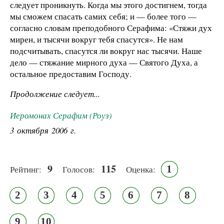
следует проникнуть. Когда мы этого достигнем, тогда
мы сможем спасать самих себя; и — более того —
согласно словам преподобного Серафима: «Стяжи дух
мирен, и тысячи вокруг тебя спасутся». Не нам
подсчитывать, спасутся ли вокруг нас тысячи. Наше
дело — стяжание мирного духа — Святого Духа, а
остальное предоставим Господу.
Продолжение следует...
Иеромонах Серафим (Роуз)
3 октября 2006 г.
9
115
1
Рейтинг:
Голосов:
Оценка:
2
3
4
5
6
7
8
9
10