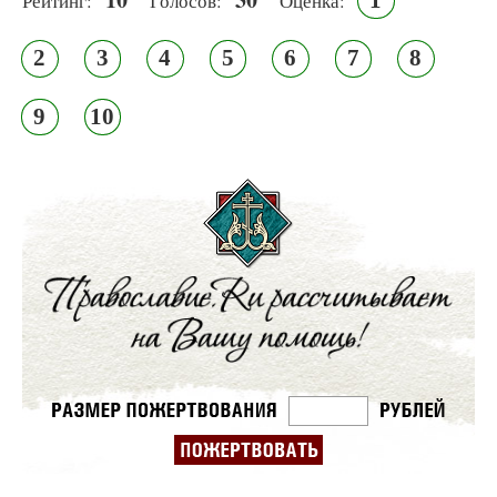
Рейтинг:
Голосов:
Оценка:
2
3
4
5
6
7
8
9
10