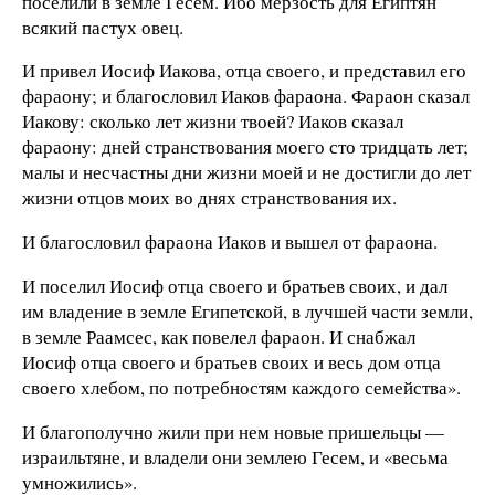
поселили в земле Гесем. Ибо мерзость для Египтян
всякий пастух овец.
И привел Иосиф Иакова, отца своего, и представил его
фараону; и благословил Иаков фараона. Фараон сказал
Иакову: сколько лет жизни твоей? Иаков сказал
фараону: дней странствования моего сто тридцать лет;
малы и несчастны дни жизни моей и не достигли до лет
жизни отцов моих во днях странствования их.
И благословил фараона Иаков и вышел от фараона.
И поселил Иосиф отца своего и братьев своих, и дал
им владение в земле Египетской, в лучшей части земли,
в земле Раамсес, как повелел фараон. И снабжал
Иосиф отца своего и братьев своих и весь дом отца
своего хлебом, по потребностям каждого семейства».
И благополучно жили при нем новые пришельцы —
израильтяне, и владели они землею Гесем, и «весьма
умножились».