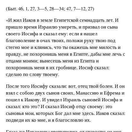
(Быт. 46, 1, 27, 3—5, 28—34; 47, 7—12, 27)
«И жил Иаков в земле Египетской семнадцать лет. И
пришло время Израилю умереть, и призвал он сына
своего Иосифа и сказал ему: если я нашел
благоволение в очах твоих, положи руку твою под
стегно мое и клянись, что ты окажешь мне милость и
правду, не похоронишь меня в Египте, дабы мне лечь с
отцами моими; вынесешь меня из Египта и
похоронишь меня в их гробнице. Иосиф сказал:
сделаю по слову твоему.
После того Иосифу сказали: вот, отец твой болен. И он
взял с собою двух сынов своих, Манассию и Ефрема и
пошел к Иакову. И увидел Израиль сыновей Иосифа и
сказал: кто это? И сказал Иосиф отцу своему: это
сыновья мои, которых Бог дал мне здесь. Иаков сказал:
подведи их ко мне, и я благословлю их.
Глаза же Израилевы притупились от старости; не мог