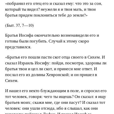
«побранил его отец его и сказал ему: что это за сон,
который ты видел? неужели я и твоя мать, и твои
братья придем поклониться тебе до земли?»
(Быт. 37, 7—10)
Братья Иосифа окончательно возненавидели его и
готовы были погубить. Случай к этому скоро
представился.
«Братья его пошли пасти скот отца своего в Сихем. И
сказал Израиль Иосифу: пойди, посмотри, здоровы ли
братья твои и цел ли скот, и принеси мне ответ. И
послал его из долины Хевронской; и он пришел в
Сихем.
И нашел его некто блуждающим в поле, и спросил его
тот человек, говоря: чего ты ищешь? Он сказал: я ищу
братьев моих; скажи мне, где они пасут? И сказал тот
человек: они ушли отсюда, ибо я слышал, как они
говорили: пойдем в Дофан. И пошел Иосиф за