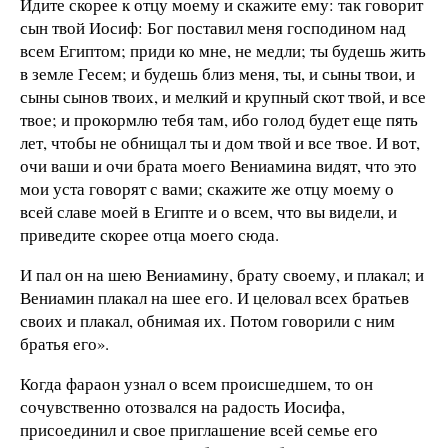
Идите скорее к отцу моему и скажите ему: так говорит
сын твой Иосиф: Бог поставил меня господином над
всем Египтом; приди ко мне, не медли; ты будешь жить
в земле Гесем; и будешь близ меня, ты, и сыны твои, и
сыны сынов твоих, и мелкий и крупный скот твой, и все
твое; и прокормлю тебя там, ибо голод будет еще пять
лет, чтобы не обнищал ты и дом твой и все твое. И вот,
очи ваши и очи брата моего Вениамина видят, что это
мои уста говорят с вами; скажите же отцу моему о
всей славе моей в Египте и о всем, что вы видели, и
приведите скорее отца моего сюда.
И пал он на шею Вениамину, брату своему, и плакал; и
Вениамин плакал на шее его. И целовал всех братьев
своих и плакал, обнимая их. Потом говорили с ним
братья его».
Когда фараон узнал о всем происшедшем, то он
сочувственно отозвался на радость Иосифа,
присоединил и свое приглашение всей семье его