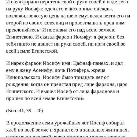
И снял фараон перстень свой с руки своей и надел его
на руку Иосифа; одел его в виссонные одежды,
возложил золотую цепь на шею ему; велел везти его на
второй из своих колесниц и провозглашать пред ним:
преклоняйтесь! И поставил его над всею землею
Египетскою. И сказал фараон Иосифу: я фараон; без
тебя никто не двинет ни руки своей, ни ноги своей во
всей земле Египетской.
И нарек фараон Иосифу имя: Цафнаф-панеах, и дал
ему в жену Асенефу, дочь Потифера, жреца
Илиопольского. Иосифу было тридцать лет от
рождения, когда он предстал пред лице фараона, царя
Египетского. И вышел Иосиф от лица фараонова и
прошел по всей земле Египетской».
(Быт. 41, 39—46)
В продолжение семи урожайных лет Иосиф собирал
хлеб по всей земле и хранил его в запасных житницах,
которые он для этой цели устроил во многих городах.