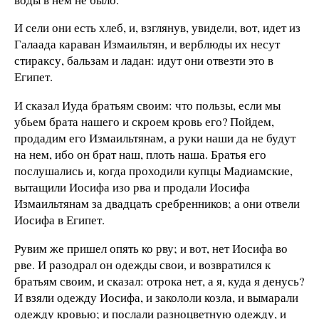
И сели они есть хлеб, и, взглянув, увидели, вот, идет из
Галаада караван Измаильтян, и верблюды их несут
стираксу, бальзам и ладан: идут они отвезти это в
Египет.
И сказал Иуда братьям своим: что пользы, если мы
убьем брата нашего и скроем кровь его? Пойдем,
продадим его Измаильтянам, а руки наши да не будут
на нем, ибо он брат наш, плоть наша. Братья его
послушались и, когда проходили купцы Мадиамские,
вытащили Иосифа изо рва и продали Иосифа
Измаильтянам за двадцать сребренников; а они отвели
Иосифа в Египет.
Рувим же пришел опять ко рву; и вот, нет Иосифа во
рве. И разодрал он одежды свои, и возвратился к
братьям своим, и сказал: отрока нет, а я, куда я денусь?
И взяли одежду Иосифа, и закололи козла, и вымарали
одежду кровью; и послали разноцветную одежду, и