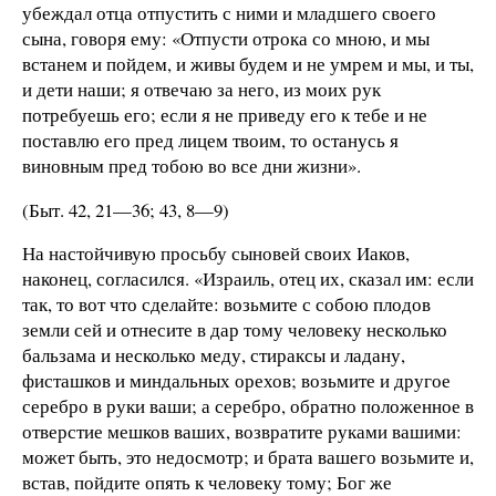
убеждал отца отпустить с ними и младшего своего
сына, говоря ему: «Отпусти отрока со мною, и мы
встанем и пойдем, и живы будем и не умрем и мы, и ты,
и дети наши; я отвечаю за него, из моих рук
потребуешь его; если я не приведу его к тебе и не
поставлю его пред лицем твоим, то останусь я
виновным пред тобою во все дни жизни».
(Быт. 42, 21—36; 43, 8—9)
На настойчивую просьбу сыновей своих Иаков,
наконец, согласился. «Израиль, отец их, сказал им: если
так, то вот что сделайте: возьмите с собою плодов
земли сей и отнесите в дар тому человеку несколько
бальзама и несколько меду, стираксы и ладану,
фисташков и миндальных орехов; возьмите и другое
серебро в руки ваши; а серебро, обратно положенное в
отверстие мешков ваших, возвратите руками вашими:
может быть, это недосмотр; и брата вашего возьмите и,
встав, пойдите опять к человеку тому; Бог же