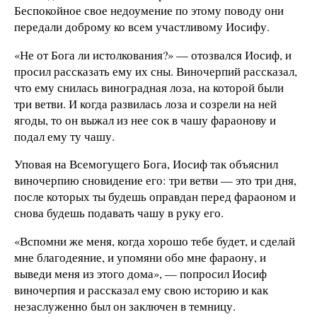
Беспокойное свое недоумение по этому поводу они
передали доброму ко всем участливому Иосифу.
«Не от Бога ли истолкования?» — отозвался Иосиф, и
просил рассказать ему их сны. Виночерпий рассказал,
что ему снилась виноградная лоза, на которой были
три ветви. И когда развилась лоза и созрели на ней
ягоды, то он выжал из нее сок в чашу фараонову и
подал ему ту чашу.
Уповая на Всемогущего Бога, Иосиф так объяснил
виночерпию сновидение его: три ветви — это три дня,
после которых ты будешь оправдан перед фараоном и
снова будешь подавать чашу в руку его.
«Вспомни же меня, когда хорошо тебе будет, и сделай
мне благодеяние, и упомяни обо мне фараону, и
выведи меня из этого дома», — попросил Иосиф
виночерпия и рассказал ему свою историю и как
незаслуженно был он заключен в темницу.