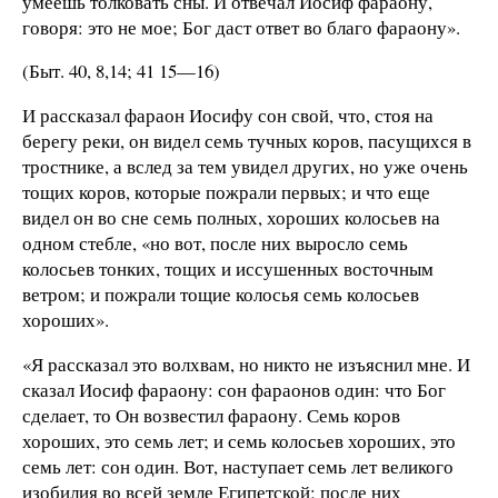
умеешь толковать сны. И отвечал Иосиф фараону,
говоря: это не мое; Бог даст ответ во благо фараону».
(Быт. 40, 8,14; 41 15—16)
И рассказал фараон Иосифу сон свой, что, стоя на
берегу реки, он видел семь тучных коров, пасущихся в
тростнике, а вслед за тем увидел других, но уже очень
тощих коров, которые пожрали первых; и что еще
видел он во сне семь полных, хороших колосьев на
одном стебле, «но вот, после них выросло семь
колосьев тонких, тощих и иссушенных восточным
ветром; и пожрали тощие колосья семь колосьев
хороших».
«Я рассказал это волхвам, но никто не изъяснил мне. И
сказал Иосиф фараону: сон фараонов один: что Бог
сделает, то Он возвестил фараону. Семь коров
хороших, это семь лет; и семь колосьев хороших, это
семь лет: сон один. Вот, наступает семь лет великого
изобилия во всей земле Египетской; после них