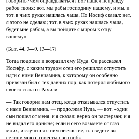
говорить? чем оправдываться? Бог нашел неправду
рабов твоих; вот, мы рабы господину нашему, и мы, и
тот, в чьих руках нашлась чаша. Но Иосиф сказал: нет,
я этого не сделаю; тот, в чьих руках нашлась чаша,
будет мне рабом, а вы пойдите с миром к отцу
вашему».
(Быт. 44, 3—9, 13—17)
Тогда подошел и возразил ему Иуда. Он рассказал
Иосифу, с каким трудом отец его решился отпустить
идти с ними Вениамина, к которому он особенно
привязан был с тех давних пор, как потерял любимого
своего сына от Рахили.
— Так говорил нам отец, когда отказывался отпустить
с нами Вениамина, — продолжал Иуда, — вот, «один
сын пошел от меня, и я сказал: верно он растерзан; и я
не видал его доныне; если и сего возьмете от глаз
моих, и случится с ним несчастие, то сведете вы
седину мою с горестью во гроб».