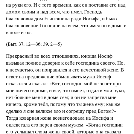
на руки его. И с того времени, как он поставил его над
домом своим и над всем, что имел, Господь
благословил дом Египтянина ради Иосифа, и было
благословение Господне на всем, что имел он в доме и
в поле его».
(Быт. 37, 12—36; 39, 2—5)
Прекрасный во всех отношениях, юноша Иосиф
вызывал полное доверие к себе господина своего. Но,
к несчастью, он понравился и его нечестивой жене. В
ответ на предложение обманывать мужа Иосиф
отказался и сказал: «Вот, господин мой не знает при
мне ничего в доме, и все, что имеет, отдал в мои руки;
нет больше меня в доме сем; и он не запретил мне
ничего, кроме тебя, потому что ты жена ему; как же
сделаю я сие великое зло и согрешу пред Богом?»
Тогда коварная жена вознегодовала на Иосифа и
оклеветала его перед своим мужем. «Когда господин
его услышал слова жены своей, которые она сказала