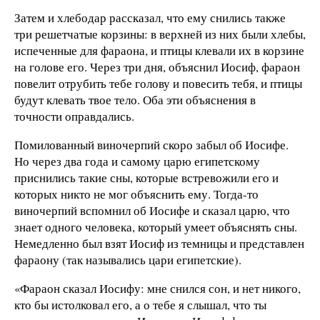
Затем и хлебодар рассказал, что ему снились также
три решетчатые корзины: в верхней из них были хлебы,
испеченные для фараона, и птицы клевали их в корзине
на голове его. Через три дня, объяснил Иосиф, фараон
повелит отрубить тебе голову и повесить тебя, и птицы
будут клевать твое тело. Оба эти объяснения в
точности оправдались.
Помилованный виночерпий скоро забыл об Иосифе.
Но через два года и самому царю египетскому
приснились такие сны, которые встревожили его и
которых никто не мог объяснить ему. Тогда-то
виночерпий вспомнил об Иосифе и сказал царю, что
знает одного человека, который умеет объяснять сны.
Немедленно был взят Иосиф из темницы и представлен
фараону (так назывались цари египетские).
«Фараон сказал Иосифу: мне снился сон, и нет никого,
кто бы истолковал его, а о тебе я слышал, что ты