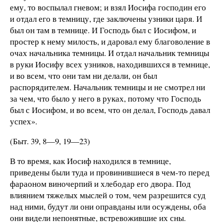
ему, то воспылал гневом; и взял Иосифа господин его
и отдал его в темницу, где заключены узники царя. И
был он там в темнице. И Господь был с Иосифом, и
простер к нему милость, и даровал ему благоволение в
очах начальника темницы. И отдал начальник темницы
в руки Иосифу всех узников, находившихся в темнице,
и во всем, что они там ни делали, он был
распорядителем. Начальник темницы и не смотрел ни
за чем, что было у него в руках, потому что Господь
был с Иосифом, и во всем, что он делал, Господь давал
успех».
(Быт. 39, 8—9, 19—23)
В то время, как Иосиф находился в темнице,
приведены были туда и провинившиеся в чем-то перед
фараоном виночерпий и хлебодар его двора. Под
влиянием тяжелых мыслей о том, чем разрешится суд
над ними, будут ли они оправданы или осуждены, оба
они видели непонятные, встревожившие их сны.