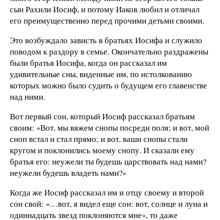
сын Рахили Иосиф, и потому Иаков любил и отличал
его преимущественно перед прочими детьми своими.
Это возбуждало зависть в братьях Иосифа и служило
поводом к раздору в семье. Окончательно раздражены
были братья Иосифа, когда он рассказал им
удивительные сны, виденные им, по истолкованию
которых можно было судить о будущем его главенстве
над ними.
Вот первый сон, который Иосиф рассказал братьям
своим: «Вот, мы вяжем снопы посреди поля; и вот, мой
сноп встал и стал прямо; и вот, ваши снопы стали
кругом и поклонились моему снопу. И сказали ему
братья его: неужели ты будешь царствовать над нами?
неужели будешь владеть нами?»
Когда же Иосиф рассказал им и отцу своему и второй
сон свой: «…вот, я видел еще сон: вот, солнце и луна и
одиннадцать звезд поклоняются мне», то даже