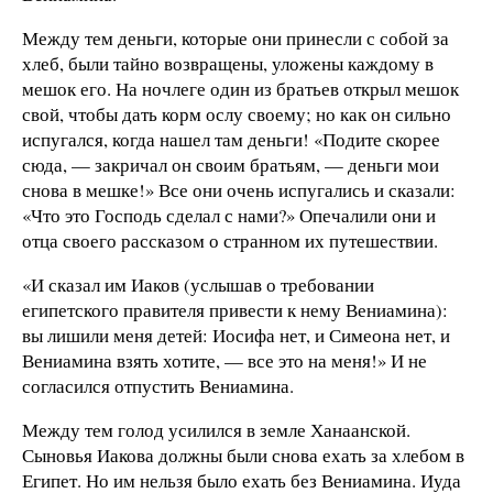
Между тем деньги, которые они принесли с собой за
хлеб, были тайно возвращены, уложены каждому в
мешок его. На ночлеге один из братьев открыл мешок
свой, чтобы дать корм ослу своему; но как он сильно
испугался, когда нашел там деньги! «Подите скорее
сюда, — закричал он своим братьям, — деньги мои
снова в мешке!» Все они очень испугались и сказали:
«Что это Господь сделал с нами?» Опечалили они и
отца своего рассказом о странном их путешествии.
«И сказал им Иаков (услышав о требовании
египетского правителя привести к нему Вениамина):
вы лишили меня детей: Иосифа нет, и Симеона нет, и
Вениамина взять хотите, — все это на меня!» И не
согласился отпустить Вениамина.
Между тем голод усилился в земле Ханаанской.
Сыновья Иакова должны были снова ехать за хлебом в
Египет. Но им нельзя было ехать без Вениамина. Иуда