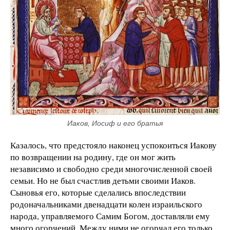
Иаков, Иосиф и его братья
Казалось, что предстояло наконец успокоиться Иакову
по возвращении на родину, где он мог жить
независимо и свободно среди многочисленной своей
семьи. Но не был счастлив детьми своими Иаков.
Сыновья его, которые сделались впоследствии
родоначальниками двенадцати колен израильского
народа, управляемого Самим Богом, доставляли ему
много огорчений. Между ними не огорчал его только