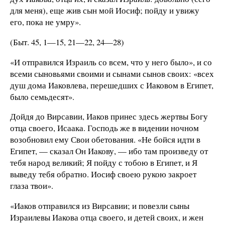
для меня), еще жив сын мой Иосиф; пойду и увижу
его, пока не умру».
(Быт. 45, 1—15, 21—22, 24—28)
«И отправился Израиль со всем, что у него было», и со
всеми сыновьями своими и сынами сынов своих: «всех
душ дома Иаковлева, перешедших с Иаковом в Египет,
было семьдесят».
Дойдя до Вирсавии, Иаков принес здесь жертвы Богу
отца своего, Исаака. Господь же в видении ночном
возобновил ему Свои обетования. «Не бойся идти в
Египет, — сказал Он Иакову, — ибо там произведу от
тебя народ великий; Я пойду с тобою в Египет, и Я
выведу тебя обратно. Иосиф своею рукою закроет
глаза твои».
«Иаков отправился из Вирсавии; и повезли сыны
Израилевы Иакова отца своего, и детей своих, и жен