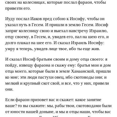
своих на колесницах, которые послал фараон, чтобы
привезти его.
Иуду послал Иаков пред собою к Иосифу, чтобы он
указал путь в Гесем. И пришли в землю Гесем. Иосиф
запряг колесницу свою и выехал навстречу Израилю,
отцу своему, в Гесем, и, увидев его, пал на шею его, и
долго плакал на шее его. И сказал Израиль Иосифу:
умру я теперь, увидев лице твое, ибо ты еще жив.
И сказал Иосиф братьям своим и дому отца своего: я
пойду, извещу фараона и скажу ему: братья мои и дом
отца моего, которые были в земле Ханаанской, пришли
ко мне; эти люди пастухи овец, ибо скотоводы они; и
мелкий и крупный скот свой, и все, что у них, привели
они.
Если фараон призовет вас и скажет: какое занятие
ваше? то вы скажите: мы, рабы твои, скотоводами были
от юности нашей доныне, и мы и отцы наши, чтобы вас