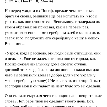
(Быт. 43, 11—15, 18, 29—34)
Но перед уходом их Иосиф, прежде чем открыться
братьям своим, решился еще раз испытать их, чтобы
узнать, как они относятся к Вениамину, и задержал их
таким образом: он приказал, как и в первый раз,
уложить внесенное ими серебро за хлеб в мешки их и,
сверх того, подложить его серебряную чашу в мешок
Вениамина.
«Утром, когда рассвело, эти люди были отпущены, они
и ослы их. Еще не далеко отошли они от города, как
Иосиф сказал начальнику дома своего: ступай,
догоняй этих людей и, когда догонишь, скажи им: для
чего вы заплатили злом за добро (для чего украли у
меня серебряную чашу)? Не та ли это, из которой пьет
господин мой и он гадает на ней? Худо это вы сделали.
Они сказали ему: для чего господин наш говорит такие
слова? Нет, рабы твои не сделают такого дела. Вот,
серебро, найденное нами в отверстии мешков наших,