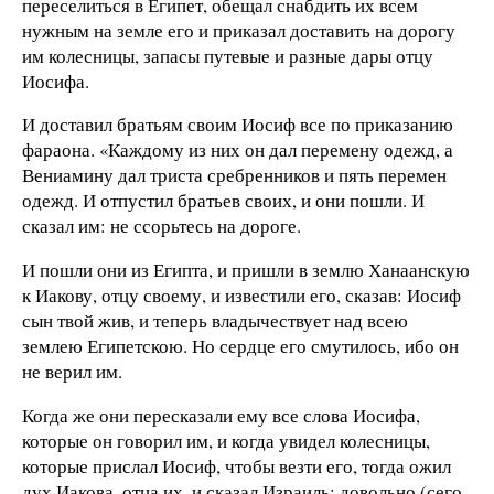
переселиться в Египет, обещал снабдить их всем
нужным на земле его и приказал доставить на дорогу
им колесницы, запасы путевые и разные дары отцу
Иосифа.
И доставил братьям своим Иосиф все по приказанию
фараона. «Каждому из них он дал перемену одежд, а
Вениамину дал триста сребренников и пять перемен
одежд. И отпустил братьев своих, и они пошли. И
сказал им: не ссорьтесь на дороге.
И пошли они из Египта, и пришли в землю Ханаанскую
к Иакову, отцу своему, и известили его, сказав: Иосиф
сын твой жив, и теперь владычествует над всею
землею Египетскою. Но сердце его смутилось, ибо он
не верил им.
Когда же они пересказали ему все слова Иосифа,
которые он говорил им, и когда увидел колесницы,
которые прислал Иосиф, чтобы везти его, тогда ожил
дух Иакова, отца их, и сказал Израиль: довольно (сего