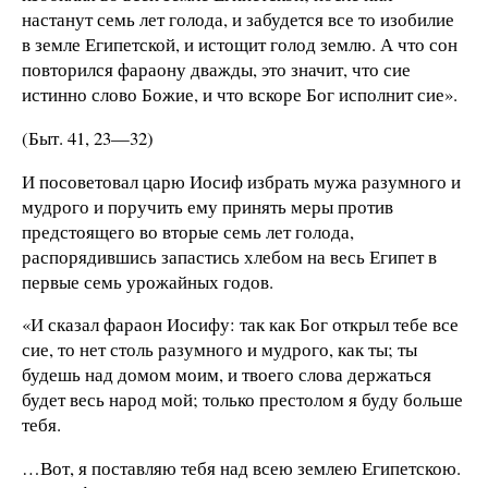
настанут семь лет голода, и забудется все то изобилие
в земле Египетской, и истощит голод землю. А что сон
повторился фараону дважды, это значит, что сие
истинно слово Божие, и что вскоре Бог исполнит сие».
(Быт. 41, 23—32)
И посоветовал царю Иосиф избрать мужа разумного и
мудрого и поручить ему принять меры против
предстоящего во вторые семь лет голода,
распорядившись запастись хлебом на весь Египет в
первые семь урожайных годов.
«И сказал фараон Иосифу: так как Бог открыл тебе все
сие, то нет столь разумного и мудрого, как ты; ты
будешь над домом моим, и твоего слова держаться
будет весь народ мой; только престолом я буду больше
тебя.
…Вот, я поставляю тебя над всею землею Египетскою.