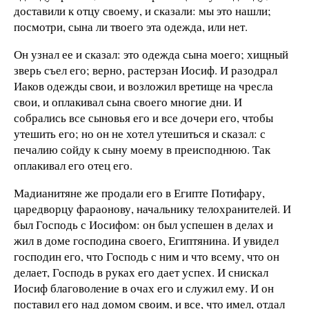
доставили к отцу своему, и сказали: мы это нашли;
посмотри, сына ли твоего эта одежда, или нет.
Он узнал ее и сказал: это одежда сына моего; хищный
зверь съел его; верно, растерзан Иосиф. И разодрал
Иаков одежды свои, и возложил вретище на чресла
свои, и оплакивал сына своего многие дни. И
собрались все сыновья его и все дочери его, чтобы
утешить его; но он не хотел утешиться и сказал: с
печалию сойду к сыну моему в преисподнюю. Так
оплакивал его отец его.
Мадианитяне же продали его в Египте Потифару,
царедворцу фараонову, начальнику телохранителей. И
был Господь с Иосифом: он был успешен в делах и
жил в доме господина своего, Египтянина. И увидел
господин его, что Господь с ним и что всему, что он
делает, Господь в руках его дает успех. И снискал
Иосиф благоволение в очах его и служил ему. И он
поставил его над домом своим, и все, что имел, отдал