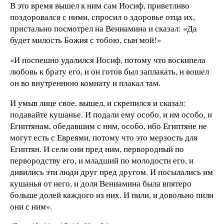
В это время вышел к ним сам Иосиф, приветливо
поздоровался с ними, спросил о здоровье отца их,
пристально посмотрел на Вениамина и сказал: «Да
будет милость Божия с тобою, сын мой!»
«И поспешно удалился Иосиф, потому что воскипела
любовь к брату его, и он готов был заплакать, и вошел
он во внутреннюю комнату и плакал там.
И умыв лице свое, вышел, и скрепился и сказал:
подавайте кушанье. И подали ему особо, и им особо, и
Египтянам, обедавшим с ним, особо, ибо Египтяне не
могут есть с Евреями, потому что это мерзость для
Египтян. И сели они пред ним, первородный по
первородству его, и младший по молодости его, и
дивились эти люди друг пред другом. И посылались им
кушанья от него, и доля Вениамина была впятеро
больше долей каждого из них. И пили, и довольно пили
они с ним».