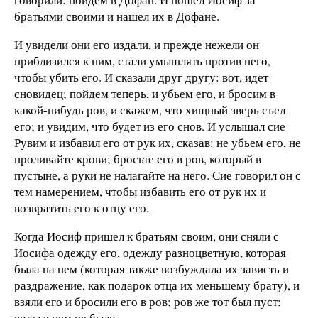
братьями своими и нашел их в Дофане.
И увидели они его издали, и прежде нежели он
приблизился к ним, стали умышлять против него,
чтобы убить его. И сказали друг другу: вот, идет
сновидец; пойдем теперь, и убьем его, и бросим в
какой-нибудь ров, и скажем, что хищный зверь съел
его; и увидим, что будет из его снов. И услышал сие
Рувим и избавил его от рук их, сказав: не убьем его, не
проливайте крови; бросьте его в ров, который в
пустыне, а руки не налагайте на него. Сие говорил он с
тем намерением, чтобы избавить его от рук их и
возвратить его к отцу его.
Когда Иосиф пришел к братьям своим, они сняли с
Иосифа одежду его, одежду разноцветную, которая
была на нем (которая также возбуждала их зависть и
раздражение, как подарок отца их меньшему брату), и
взяли его и бросили его в ров; ров же тот был пуст;
воды в нем не было.