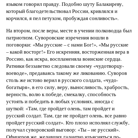
языком говорил правду. Подобно шуту Балакиреву,
который благодетельствовал России, кривлялся и
корчился, я пел петухом, пробуждая сонливость».
На втором, после веры, месте в учении полководца был
патриотизм. Суворовские изречения вошли в
поговорки: «Мы русские – с нами Бог!», «Мы русские
– какой восторг!» Его искренняя, восторженная вера в
Россию, как искра, воспламеняла воинские сердца.
Ратники беззаветно следовали своему «чудотворцу-
воеводе», предаваясь такому же ликованию. Суворов
столь же истово верил в русского солдата, «чудо-
богатыря», в его силу, веру, выносливость, храбрость,
верность, волю к победе, смекалку, способность
устоять и победить в любых условиях, иногда с
шуткой: «Там, где пройдет олень, там пройдет и
русский солдат. Там, где не пройдет олень, все равно
пройдет русский солдат». Кто плохо исполнял службу,
получал суворовский выговор: «Ты – не русский».
Офицеров же, желавших галантно изъясняться по-