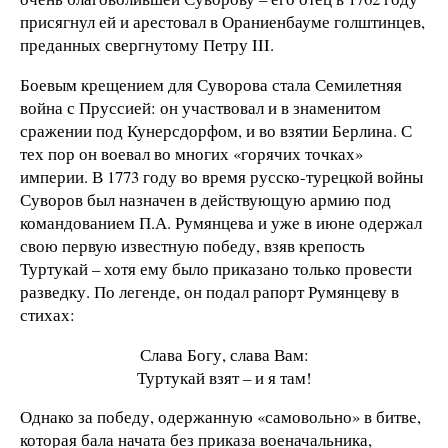
присягнул ей и арестовал в Ораниенбауме голштинцев,
преданных свергнутому Петру III.
Боевым крещением для Суворова стала Семилетняя
война с Пруссией: он участвовал и в знаменитом
сражении под Кунерсдорфом, и во взятии Берлина. С
тех пор он воевал во многих «горячих точках»
империи. В 1773 году во время русско-турецкой войны
Суворов был назначен в действующую армию под
командованием П.А. Румянцева и уже в июне одержал
свою первую известную победу, взяв крепость
Туртукай – хотя ему было приказано только провести
разведку. По легенде, он подал рапорт Румянцеву в
стихах:
Слава Богу, слава Вам:
Туртукай взят – и я там!
Однако за победу, одержанную «самовольно» в битве,
которая бала начата без приказа военачальника,