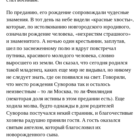
По преданию, его рождение сопровождали чудесные
знамения. В тот день на небе видели «красные хвосты»,
которые, по истолкованию новгородского юродивого,
означали рождение человека, «нехристям страшного»
и знаменитого. А ночью один крестьянин, заплутав,
шел по заснеженному полю и вдруг повстречал
путника, красивого молодого человека, словно
выросшего из земли. Он сказал, что сегодня родился
такой младенец, каких еще мир не видывал, но никому
не следует знать, где он появился на свет. Говорили,
что место рождения Суворова так и осталось
неизвестным – то ли Москва, то ли Финляндия
(некоторая доля истины в этом предании есть). Еще
ходила молва, будто однажды в дом родителей
Суворова постучался некий странник, и благочестивые
хозяева радушно приняли гостя. А гость оказался
святым ангелом, который благословил их
новорожденного сына.