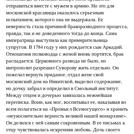
отправиться вместе с мужем в армию. Но это для
московской красавицы оказалось серьезным
испытанием, которого она не выдержала. Ее
неверность стала причиной бракоразводного процесса,
правда, так и не доведенного тогда до конца. Сама
императрица выступила как примирительница
супругов. В 1784 году у них рождается сын Аркадий.
Отношения полководца с женой вновь портятся, брак
распадается. Церковного развода не было, но
митрополит разрешил Суворову жить отдельно. Он
пожелал вернуть приданое, отдал жене свой
московский дом на Никитской, выделил содержание,
но дочку забрал и определил в Смольный институт.
Между отцом и дочерью завязалась нежнейшая
переписка. Воин, как мог, воспитывал ее, наказывая во
всем полагаться на «Промысл Всемогущего» и хранить
«неукоснительно верность великой нашей монархине».
Он делился с ней самым сокровенным. В ее письмах к
отцу чувствовалась искренняя любовь. Дочь своего