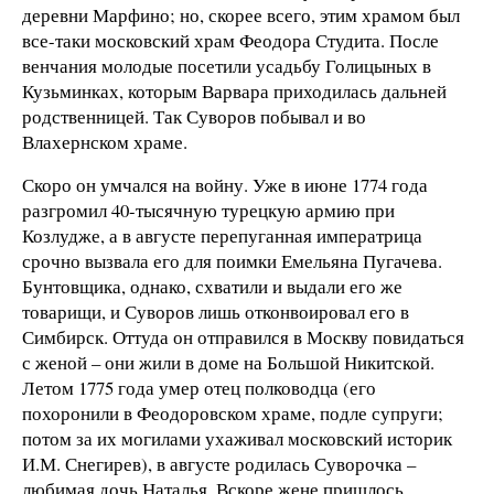
деревни Марфино; но, скорее всего, этим храмом был
все-таки московский храм Феодора Студита. После
венчания молодые посетили усадьбу Голицыных в
Кузьминках, которым Варвара приходилась дальней
родственницей. Так Суворов побывал и во
Влахернском храме.
Скоро он умчался на войну. Уже в июне 1774 года
разгромил 40-тысячную турецкую армию при
Козлудже, а в августе перепуганная императрица
срочно вызвала его для поимки Емельяна Пугачева.
Бунтовщика, однако, схватили и выдали его же
товарищи, и Суворов лишь отконвоировал его в
Симбирск. Оттуда он отправился в Москву повидаться
с женой – они жили в доме на Большой Никитской.
Летом 1775 года умер отец полководца (его
похоронили в Феодоровском храме, подле супруги;
потом за их могилами ухаживал московский историк
И.М. Снегирев), в августе родилась Суворочка –
любимая дочь Наталья. Вскоре жене пришлось