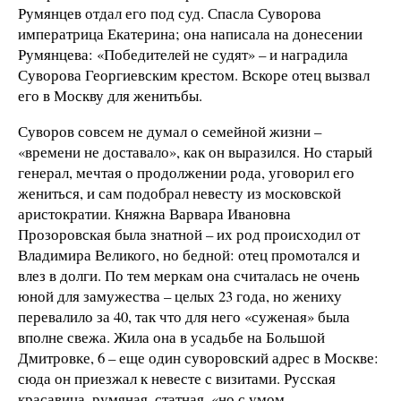
Румянцев отдал его под суд. Спасла Суворова
императрица Екатерина; она написала на донесении
Румянцева: «Победителей не судят» – и наградила
Суворова Георгиевским крестом. Вскоре отец вызвал
его в Москву для женитьбы.
Суворов совсем не думал о семейной жизни –
«времени не доставало», как он выразился. Но старый
генерал, мечтая о продолжении рода, уговорил его
жениться, и сам подобрал невесту из московской
аристократии. Княжна Варвара Ивановна
Прозоровская была знатной – их род происходил от
Владимира Великого, но бедной: отец промотался и
влез в долги. По тем меркам она считалась не очень
юной для замужества – целых 23 года, но жениху
перевалило за 40, так что для него «суженая» была
вполне свежа. Жила она в усадьбе на Большой
Дмитровке, 6 – еще один суворовский адрес в Москве:
сюда он приезжал к невесте с визитами. Русская
красавица, румяная, статная, «но с умом