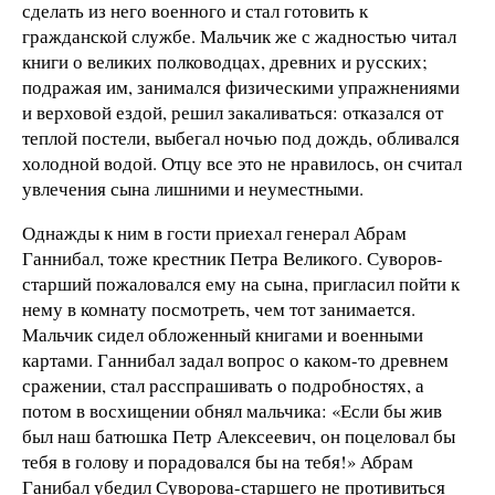
сделать из него военного и стал готовить к
гражданской службе. Мальчик же с жадностью читал
книги о великих полководцах, древних и русских;
подражая им, занимался физическими упражнениями
и верховой ездой, решил закаливаться: отказался от
теплой постели, выбегал ночью под дождь, обливался
холодной водой. Отцу все это не нравилось, он считал
увлечения сына лишними и неуместными.
Однажды к ним в гости приехал генерал Абрам
Ганнибал, тоже крестник Петра Великого. Суворов-
старший пожаловался ему на сына, пригласил пойти к
нему в комнату посмотреть, чем тот занимается.
Мальчик сидел обложенный книгами и военными
картами. Ганнибал задал вопрос о каком-то древнем
сражении, стал расспрашивать о подробностях, а
потом в восхищении обнял мальчика: «Если бы жив
был наш батюшка Петр Алексеевич, он поцеловал бы
тебя в голову и порадовался бы на тебя!» Абрам
Ганибал убедил Суворова-старшего не противиться