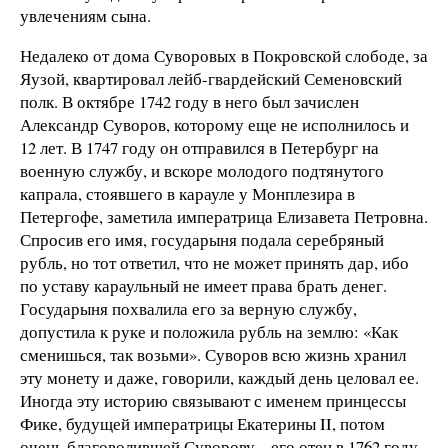
увлечениям сына.
Недалеко от дома Суворовых в Покровской слободе, за
Яузой, квартировал лейб-гвардейский Семеновский
полк. В октябре 1742 году в него был зачислен
Александр Суворов, которому еще не исполнилось и
12 лет. В 1747 году он отправился в Петербург на
военную службу, и вскоре молодого подтянутого
капрала, стоявшего в карауле у Монплезира в
Петергофе, заметила императрица Елизавета Петровна.
Спросив его имя, государыня подала серебряный
рубль, но тот ответил, что не может принять дар, ибо
по уставу караульный не имеет права брать денег.
Государыня похвалила его за верную службу,
допустила к руке и положила рубль на землю: «Как
сменишься, так возьми». Суворов всю жизнь хранил
эту монету и даже, говорили, каждый день целовал ее.
Иногда эту историю связывают с именем принцессы
Фике, будущей императрицы Екатерины II, потом
очень благоволившей Суворову – его отец в 1762 году