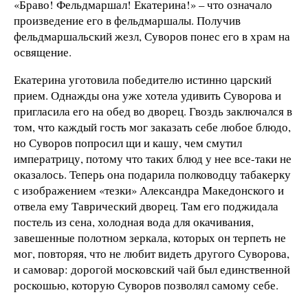
«Браво! Фельдмаршал! Екатерина!» – что означало
произведение его в фельдмаршалы. Получив
фельдмаршальский жезл, Суворов понес его в храм на
освящение.
Екатерина уготовила победителю истинно царский
прием. Однажды она уже хотела удивить Суворова и
пригласила его на обед во дворец. Гвоздь заключался в
том, что каждый гость мог заказать себе любое блюдо,
но Суворов попросил щи и кашу, чем смутил
императрицу, потому что таких блюд у нее все-таки не
оказалось. Теперь она подарила полководцу табакерку
с изображением «тезки» Александра Македонского и
отвела ему Таврический дворец. Там его поджидала
постель из сена, холодная вода для окачивания,
завешенные полотном зеркала, которых он терпеть не
мог, повторяя, что не любит видеть другого Суворова,
и самовар: дорогой московский чай был единственной
роскошью, которую Суворов позволял самому себе.