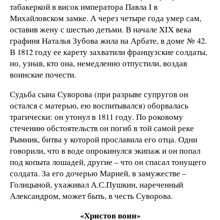
табакеркой в висок императора Павла I в
Михайловском замке. А через четыре года умер сам,
оставив жену с шестью детьми. В начале XIX века
графиня Наталья Зубова жила на Арбате, в доме № 42.
В 1812 году ее карету захватили французские солдаты,
но, узнав, кто она, немедленно отпустили, воздав
воинские почести.
Судьба сына Суворова (при разрыве супругов он
остался с матерью, ею воспитывался) оборвалась
трагически: он утонул в 1811 году. По роковому
стечению обстоятельств он погиб в той самой реке
Рымник, битва у которой прославила его отца. Одни
говорили, что в воде опрокинулся экипаж и он попал
под копыта лошадей, другие – что он спасал тонущего
солдата. За его дочерью Марией, в замужестве –
Голицыной, ухаживал А.С.Пушкин, нареченный
Александром, может быть, в честь Суворова.
«Христов воин»