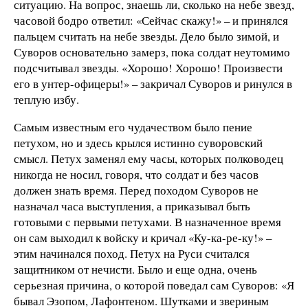
ситуацию. На вопрос, знаешь ли, сколько на небе звезд,
часовой бодро ответил: «Сейчас скажу!» – и принялся
пальцем считать на небе звезды. Дело было зимой, и
Суворов основательно замерз, пока солдат неутомимо
подсчитывал звезды. «Хорошо! Хорошо! Произвести
его в унтер-офицеры!» – закричал Суворов и ринулся в
теплую избу.
Самым известным его чудачеством было пение
петухом, но и здесь крылся истинно суворовский
смысл. Петух заменял ему часы, которых полководец
никогда не носил, говоря, что солдат и без часов
должен знать время. Перед походом Суворов не
назначал часа выступления, а приказывал быть
готовыми с первыми петухами. В назначенное время
он сам выходил к войску и кричал «Ку-ка-ре-ку!» –
этим начинался поход. Петух на Руси считался
защитником от нечисти. Было и еще одна, очень
серьезная причина, о которой поведал сам Суворов: «Я
бывал Эзопом, Лафонтеном. Шутками и звериным