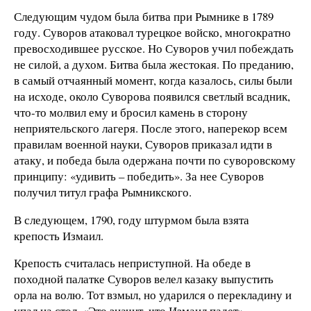
Следующим чудом была битва при Рымнике в 1789
году. Суворов атаковал турецкое войско, многократно
превосходившее русское. Но Суворов учил побеждать
не силой, а духом. Битва была жестокая. По преданию,
в самый отчаянный момент, когда казалось, силы были
на исходе, около Суворова появился светлый всадник,
что-то молвил ему и бросил камень в сторону
неприятельского лагеря. После этого, наперекор всем
правилам военной науки, Суворов приказал идти в
атаку, и победа была одержана почти по суворовскому
принципу: «удивить – победить». За нее Суворов
получил титул графа Рымникского.
В следующем, 1790, году штурмом была взята
крепость Измаил.
Крепость считалась неприступной. На обеде в
походной палатке Суворов велел казаку выпустить
орла на волю. Тот взмыл, но ударился о перекладину и
упал на стол. «Это значит, что Измаил падет», –