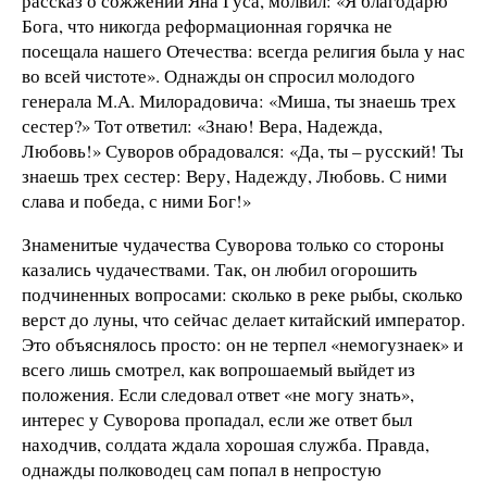
рассказ о сожжении Яна Гуса, молвил: «Я благодарю
Бога, что никогда реформационная горячка не
посещала нашего Отечества: всегда религия была у нас
во всей чистоте». Однажды он спросил молодого
генерала М.А. Милорадовича: «Миша, ты знаешь трех
сестер?» Тот ответил: «Знаю! Вера, Надежда,
Любовь!» Суворов обрадовался: «Да, ты – русский! Ты
знаешь трех сестер: Веру, Надежду, Любовь. С ними
слава и победа, с ними Бог!»
Знаменитые чудачества Суворова только со стороны
казались чудачествами. Так, он любил огорошить
подчиненных вопросами: сколько в реке рыбы, сколько
верст до луны, что сейчас делает китайский император.
Это объяснялось просто: он не терпел «немогузнаек» и
всего лишь смотрел, как вопрошаемый выйдет из
положения. Если следовал ответ «не могу знать»,
интерес у Суворова пропадал, если же ответ был
находчив, солдата ждала хорошая служба. Правда,
однажды полководец сам попал в непростую