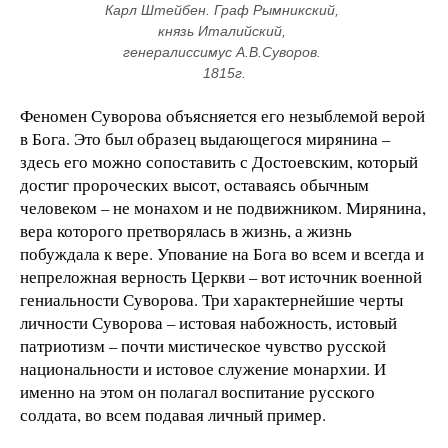
Карл Штейбен. Граф Рымникский, 
князь Италийский, 
генералиссимус А.В.Суворов. 
1815г.
Феномен Суворова объясняется его незыблемой верой
в Бога. Это был образец выдающегося мирянина –
здесь его можно сопоставить с Достоевским, который
достиг пророческих высот, оставаясь обычным
человеком – не монахом и не подвижником. Мирянина,
вера которого претворялась в жизнь, а жизнь
побуждала к вере. Упование на Бога во всем и всегда и
непреложная верность Церкви – вот источник военной
гениальности Суворова. Три характернейшие черты
личности Суворова – истовая набожность, истовый
патриотизм – почти мистическое чувство русской
национальности и истовое служение монархии. И
именно на этом он полагал воспитание русского
солдата, во всем подавая личный пример.