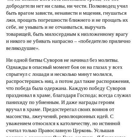
добродетели нет ни славы, ни чести. Полководец учил
быть врагом зависти, ненависти и мщения, гнушаться
лжи, прощать погрешности ближнего и не прощать их
себе, не унывать и не отчаиваться, выручать
товарищей, быть милосердным к низложенному врагу
и никого не убивать напрасно – «победителю прилично
великодушие».
Ни одной битвы Суворов не начинал без молитвы.
Однажды в опасный момент боя он на глазах у всех
спрыгнул с лошади и несколько минут молился,
распростершись ниц, а потом дал такие распоряжения,
что победа была одержана. Каждую победу Суворов
праздновал в храме, благодаря Господа; всегда служил
панихиду по убиенным. И даже награды героям
вручал в храме. Предостерегал своих воинов от
масонства, лжеучений, революционных идей. С
уважением относился к католичеству, но истинной
считал только Православную Церковь. Услышав