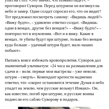
проговорил Суворов. Перед штурмом он взглянул на
небо и замер. Один солдат спросил его, что он видит?
Тот предложил посмотреть самому: «Видишь людей?»
«Вижу будто», – удивлено ответил солдат. «Видишь:
одни в венцах, другие без венцов?» – «Вижу будто!» –
повторил тот в изумлении. «Вот и я вижу. Какие в
венцах, те убиты будут при штурме, только без венцов
куда больше – удачный штурм будет, мало наших
побьют».
Пытаясь вовсе избежать кровопролития, Суворов дал
знаменитый ультиматум: «24 часа на размышления для
сдачи и – воля; первые мои выстрелы – уже неволя;
штурм – смерть». Комендант крепости надменно
ответил, что «скорее остановится течение Дуная и небо
упадет на землю, чем русские возьмут Измаил». Он,
как известно, погиб при штурме, и русские воины
поднесли его саблю Суворову в подарок.