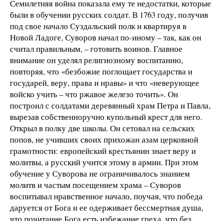
Семилетняя война показала ему те недостатки, которые
были в обучении русских солдат. В 1763 году, получив
под свое начало Суздальский полк и квартируя в
Новой Ладоге, Суворов начал по-иному – так, как он
считал правильным, – готовить воинов. Главное
внимание он уделял религиозному воспитанию,
повторяя, что «безбожие поглощает государства и
государей, веру, права и нравы» и что «неверующее
войско учить – что ржавое железо точить». Он
построил с солдатами деревянный храм Петра и Павла,
вырезав собственноручно купольный крест для него.
Открыл в полку две школы. Он сетовал на сельских
попов, не учивших своих прихожан азам церковной
грамотности: европейский крестьянин знает веру и
молитвы, а русский учится этому в армии. При этом
обучение у Суворова не ограничивалось знанием
молитв и частым посещением храма – Суворов
воспитывал нравственное начало, поучая, что победа
даруется от Бога и ее одерживает бессмертная душа,
что почитание Бога есть избежание греха, что без