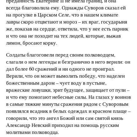
преданность Екатерине II не имела границ, и она
всегда благоволила ему. Однажды Суворов сказал ей
на прогулке в Царском Селе, что в нашем климате
лавры скоро отцветают и мороз – их враг, государыня
же, показав на сердце, ответила, что у нее есть парник
и что она не походит на тех людей, которые, выжав
лимон, бросают корку.
Солдаты благоговели перед своим полководцем,
слагали о нем легенды и безгранично в него верили: он
дал более 60 сражений и ни одного не проиграл.
Верили, что он может вымолить победу, что наделен
божественным даром – чует воду в пустыне,
вражеские ловушки, зрит будущее, защищает от пули –
и что ему помогают небесные силы. На глазах у воинов
в самые тяжкие минуты сражения рядом с Суворовым
появлялся всадник в белых одеждах и красном плаще –
говорили, что это ангел Божий или сам святой князь
Александр Невский приходил на помощь русским
молитвами полководца.