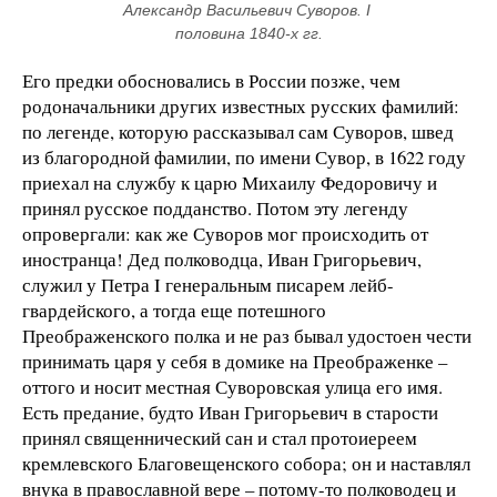
Александр Васильевич Суворов. I 
половина 1840-х гг.
Его предки обосновались в России позже, чем
родоначальники других известных русских фамилий:
по легенде, которую рассказывал сам Суворов, швед
из благородной фамилии, по имени Сувор, в 1622 году
приехал на службу к царю Михаилу Федоровичу и
принял русское подданство. Потом эту легенду
опровергали: как же Суворов мог происходить от
иностранца! Дед полководца, Иван Григорьевич,
служил у Петра I генеральным писарем лейб-
гвардейского, а тогда еще потешного
Преображенского полка и не раз бывал удостоен чести
принимать царя у себя в домике на Преображенке –
оттого и носит местная Суворовская улица его имя.
Есть предание, будто Иван Григорьевич в старости
принял священнический сан и стал протоиереем
кремлевского Благовещенского собора; он и наставлял
внука в православной вере – потому-то полководец и