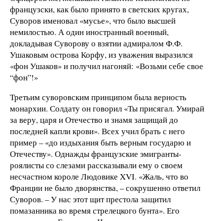
французски, как было принято в светских кругах,
Суворов именовал «мусье», что было высшей
немилостью. А один иностранный военный,
докладывая Суворову о взятии адмиралом Ф.Ф.
Ушаковым острова Корфу, из уважения выразился
«фон Ушаков» и получил нагоняй: «Возьми себе свое
“фон”!»
Третьим суворовским принципом была верность
монархии. Солдату он говорил «Ты присягал. Умирай
за веру, царя и Отечество и знамя защищай до
последней капли крови». Всех учил брать с него
пример – «до издыхания быть верным государю и
Отечеству». Однажды французские эмигранты-
роялисты со слезами рассказывали ему о своем
несчастном короле Людовике XVI. «Жаль, что во
Франции не было дворянства, – сокрушенно ответил
Суворов. – У нас этот щит престола защитил
помазанника во время стрелецкого бунта». Его