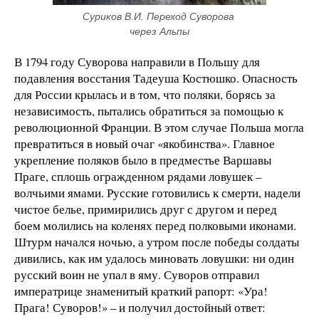
Суриков В.И. Переход Суворова 
через Альпы
В 1794 году Суворова направили в Польшу для
подавления восстания Тадеуша Костюшко. Опасность
для России крылась и в том, что поляки, борясь за
независимость, пытались обратиться за помощью к
революционной Франции. В этом случае Польша могла
превратиться в новый очаг «якобинства». Главное
укрепление поляков было в предместье Варшавы
Праге, сплошь огражденном рядами ловушек –
волчьими ямами. Русские готовились к смерти, надели
чистое белье, примирились друг с другом и перед
боем молились на коленях перед полковыми иконами.
Штурм начался ночью, а утром после победы солдаты
дивились, как им удалось миновать ловушки: ни один
русский воин не упал в яму. Суворов отправил
императрице знаменитый краткий рапорт: «Ура!
Прага! Суворов!» – и получил достойный ответ: