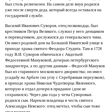
был столь религиозен. На самом деле внук родился
уже после смерти деда, который всегда оставался на
государевой службе.
Василий Иванович Суворов, отец полководца, был
крестником Петра Великого, служил у него денщиком
и переводчиком, дослужился до генеральского чина.
Он имел родовой дом на Большой Никитской улице в
приходе храма святого Феодора Студита. Там в 1728
году В.И. Суворов обвенчался с Авдотьей
Федосеевной Мануковой, дочерью петербургского
ландрихтера, а по другим данным – Федосей Мануков
был из старинного московского дворянства; он имел
усадьбу на Арбате (на углу с Серебряным переулком),
в приходе храма Николая Чудотворца Явленного,
которую и отдал дочери в приданое (дом не
сохранился). Через два года у четы Суворовых
родился сын. Нарекли младенца в честь святого
Александра Невского: отец мечтал, чтобы сын тоже
стал военным.