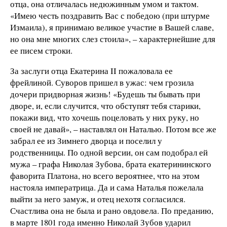
отца, она отличалась недюжинным умом и тактом.
«Имею честь поздравить Вас с победою (при штурме
Измаила), я принимаю великое участие в Вашей славе,
но она мне многих слез стоила», – характернейшие для
ее писем строки.
За заслуги отца Екатерина II пожаловала ее
фрейлиной. Суворов пришел в ужас: чем грозила
дочери придворная жизнь! «Будешь ты бывать при
дворе, и, если случится, что обступят тебя старики,
покажи вид, что хочешь поцеловать у них руку, но
своей не давай», – наставлял он Наталью. Потом все же
забрал ее из Зимнего дворца и поселил у
родственницы. По одной версии, он сам подобрал ей
мужа – графа Николая Зубова, брата екатерининского
фаворита Платона, но всего вероятнее, что на этом
настояла императрица. Да и сама Наталья пожелала
выйти за него замуж, и отец нехотя согласился.
Счастлива она не была и рано овдовела. По преданию,
в марте 1801 года именно Николай Зубов ударил