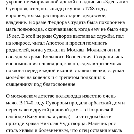
украшен мемориальной доской с надписью «Здесь жил
Суворов», отец полководца купил в 1768 году,
впрочем, только расширив старое, дедовское,
владение. В храме Феодора Студита была похоронена
мать полководца, скончавшаяся, когда ему не было еще
15 лет. В этой церкви Суворов выстаивал службы, пел
на клиросе, читал Апостол и просил поминать
родителей, когда уезжал из Москвы. Молился он и в
соседнем храме Большого Вознесения. Сохранились
воспоминания очевидцев, как он, сделав три земных
поклона перед каждой иконой, ставил свечки, слушал
молебны на коленях и с трепетом подходил к
священнику под благословение.
О московском детстве полководца известно очень
мало. В 1740 году Суворовы продали арбатский дом и
переехали в другой родовой дом – в Покровской
слободе (Бакунинская улица) – и этот дом был в
приходе храма Николая Чудотворца. Мальчик рос
столь хилым и болезненным, что отец оставил мысль