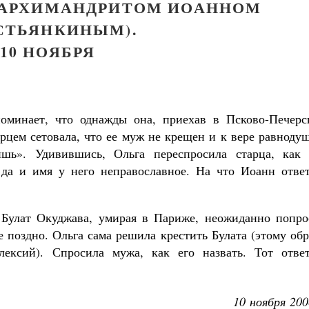
М АРХИМАНДРИТОМ ИОАННОМ
СТЬЯНКИНЫМ).
10 НОЯБРЯ
оминает, что однажды она, приехав в Псково-Печерс
арцем сетовала, что ее муж не крещен и к вере равноду
шь». Удивившись, Ольга переспросила старца, как 
 да и имя у него неправославное. На что Иоанн ответ
и Булат Окуджава, умирая в Париже, неожиданно попро
е поздно. Ольга сама решила крестить Булата (этому об
ексий). Спросила мужа, как его назвать. Тот ответ
10 ноября 200