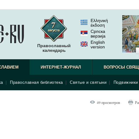
Ελληνική
έκδοση
Српска
верзиjа
English
Православный
version
календарь
СЛАВИЕМ
ИНТЕРНЕТ-ЖУРНАЛ
ВОПРОСЫ СВЯЩ
ка
|
Православная библиотека
|
Святые и святыни
|
Подвижники 
49 просмотров
Ра