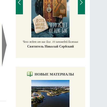
П
Е
аучись у
Чего ждет от нас Бог. 10 заповедей Божиих
Святитель Николай Сербский
НОВЫЕ МАТЕРИАЛЫ