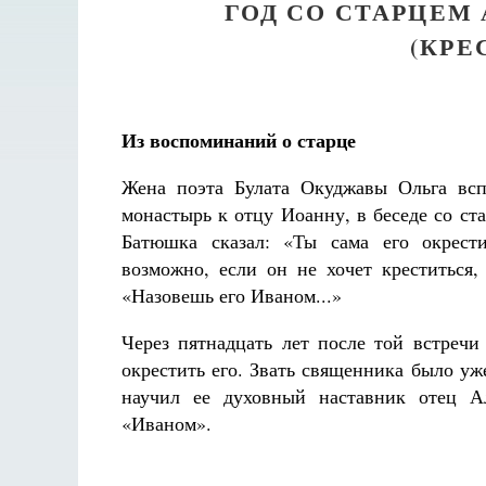
ГОД СО СТАРЦЕ
(КРЕ
Из воспоминаний о старце
Жена поэта Булата Окуджавы Ольга всп
монастырь к отцу Иоанну, в беседе со ст
Батюшка сказал: «Ты сама его окрести
возможно, если он не хочет креститься,
«Назовешь его Иваном...»
Через пятнадцать лет после той встреч
окрестить его. Звать священника было уж
научил ее духовный наставник отец Ал
«Иваном».