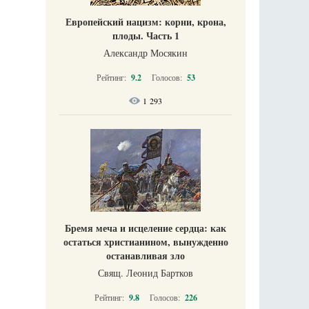
Европейский нацизм: корни, крона,
плоды. Часть 1
Александр Мосякин
Рейтинг:
9.2
Голосов:
53
1 293
Бремя меча и исцеление сердца: как
остаться христианином, вынужденно
останавливая зло
Свящ. Леонид Бартков
Рейтинг:
9.8
Голосов:
226