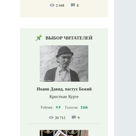
2 648
8
ВЫБОР ЧИТАТЕЛЕЙ
Иоанн Давид, пастух Божий
Кристиан Курте
Рейтинг:
9.9
Голосов:
1166
20 712
9