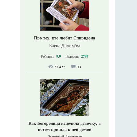
Про тех, кто любит Спиридона
Елена Долгачёва
Рейтинг:
9.9
Голосов:
2797
37 427
13
Как Богородица исцелила девочку, а
потом пришла к ней домой
Дмитрий Злодорев