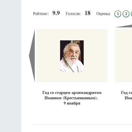
9.9
18
Рейтинг:
Голосов:
Оценка:
1
2
Разлуки не будет
Фредерика де Грааф
Год со старцем архимандритом
Год с
Иоанном (Крестьянкиным).
Иоа
9 ноября