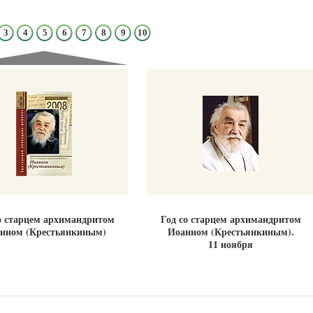
3
4
5
6
7
8
9
10
Великомученик Георгий Победоносец. Н
святого
Роман Котов
Как найти своё место в жизни
Кирилл Мурышев
о старцем архимандритом
Год со старцем архимандритом
нном (Крестьянкиным)
Иоанном (Крестьянкиным).
11 ноября