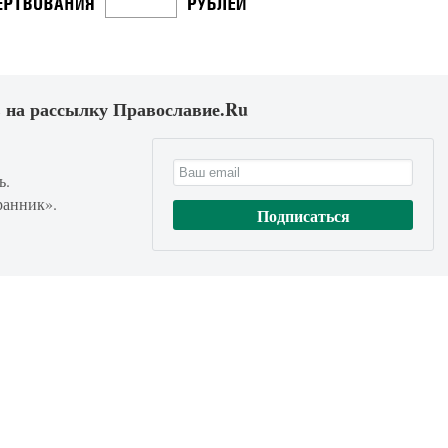
 на рассылку Православие.Ru
ь.
ранник».