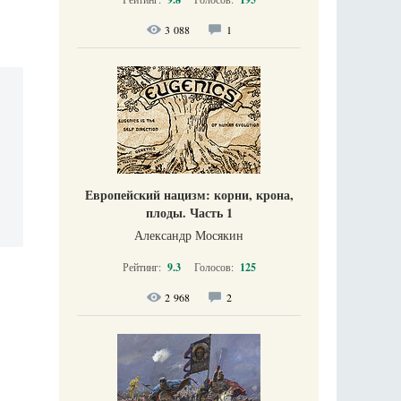
3 088
1
Европейский нацизм: корни, крона,
плоды. Часть 1
Александр Мосякин
Рейтинг:
9.3
Голосов:
125
2 968
2