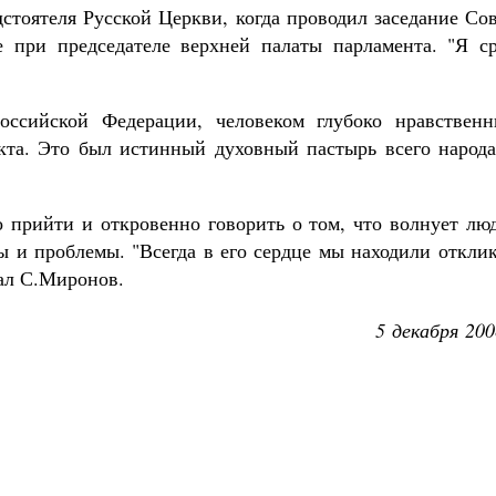
стоятеля Русской Церкви, когда проводил заседание Со
е при председателе верхней палаты парламента. "Я ср
ссийской Федерации, человеком глубоко нравственн
кта. Это был истинный духовный пастырь всего народа"
 прийти и откровенно говорить о том, что волнует люд
 и проблемы. "Всегда в его сердце мы находили отклик
ал С.Миронов.
5 декабря 200
олия,
Псково-Печерский монастырь