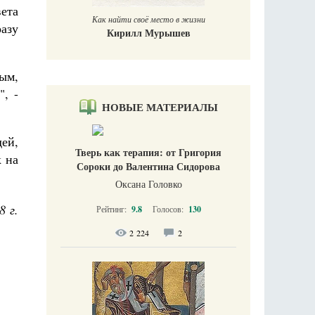
вета
Как найти своё место в жизни
азу
Кирилл Мурышев
ым,
, -
НОВЫЕ МАТЕРИАЛЫ
ей,
Тверь как терапия: от Григория
 на
Сороки до Валентина Сидорова
Оксана Головко
8 г.
Рейтинг:
9.8
Голосов:
130
2 224
2