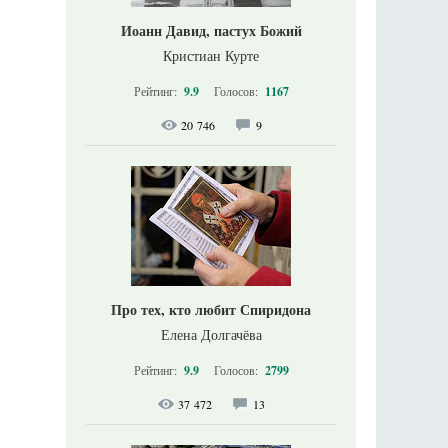
Иоанн Давид, пастух Божий
Кристиан Курте
Рейтинг:
9.9
Голосов:
1167
20 746
9
Про тех, кто любит Спиридона
Елена Долгачёва
Рейтинг:
9.9
Голосов:
2799
37 472
13