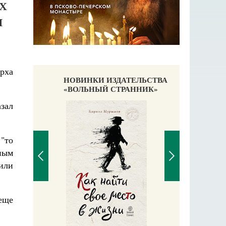
Х
И
рха
НОВИНКИ ИЗДАТЕЛЬСТВА
«ВОЛЬНЫЙ СТРАННИК»
азал
"то
нным
или
еще
Великомучени