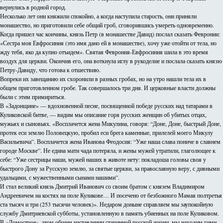
вернулись в родной город.
Несколько лет они княжили спокойно, а когда наступила старость, они приняли
монашество, но приготовили себе общий гроб, сговорившись умереть одновременно.
Когда пришел час кончины, князь Петр (в монашестве Давид) послал сказать Февронии:
«Сестра моя Евфросиния (это имя дано ей в монашестве), хочу уже отойти от тела, но
жду тебя, яко да купно отъидем». Святая Феврония-Евфросиния шила в это время
возд
у
х для церкви. Окончив его, она воткнула иглу в рукоделие и послала сказать князю
Петру-Давиду, что готова к отшествию.
Вопреки их завещанию их схоронили в разных гробах, но на утро нашли тела их в
общем приготовленном гробе. Так совершалось три дня. И церковные власти должны
были с этим примириться.
В «Задонщине» — вдохновенной песне, посвященной победе русских над татарами в
Куликовской битве, — видим мы описание горя русских женщин об убитых отцах,
мужьях и сыновьях. «Восплачется жена Микулина, говоря: “Доне, Доне, быстрый Доне,
протек еси землю Половецкую, пробил еси брега каменные, прилелей моего Микулу
Васильевича”. Восплачется жена Иванова Феодосия: “Уже наша слава пониче в славнем
городе Москве”. Не едина мати чада потеряла, и жены мужей утратили, глаголющее к
себе: “Уже сестрицы наши, мужей наших в животе нету: покладоша головы своя у
быстрого Дону за Русскую землю, за святые церкви, за православную веру, с дивными
удальцами, с мужественными сынами нашими”.
И стал великий князь Дмитрий Иванович со своим братом с князем Владимиром
Андреевичем на костях на поле Куликове… И посечено от безбожного Мамая полтретья
ста тысяч и три (253 тысячи человек)». Недаром доныне справляем мы заупокойную
службу Дмитриевской субботы, установленную в память убиенных на поле Куликовом.
В «Домострое», этом общем наставлении старинной русской жизни, мы находим гимн