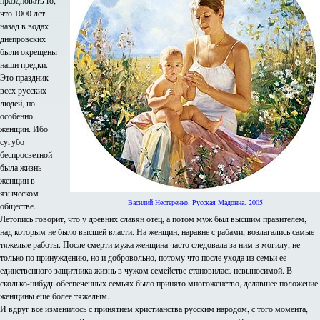
праздновать то,
что 1000 лет
назад в водах
днепровских
были окрещены
наши предки.
Это праздник
всех русских
людей, но
особенно
женщин. Ибо
сугубо
беспросветной
была жизнь
женщин в
языческом
Василий Нестеренко. Русская Мадонна. 2005
обществе.
Летопись говорит, что у древних славян отец, а потом муж был высшим правителем,
над которым не было высшей власти. На женщин, наравне с рабами, возлагались самые
тяжелые работы. После смерти мужа женщина часто следовала за ним в могилу, не
только по принуждению, но и добровольно, потому что после ухода из семьи ее
единственного защитника жизнь в чужом семействе становилась невыносимой. В
сколько-нибудь обеспеченных семьях было принято многоженство, делавшее положение
женщины еще более тяжелым.
И вдруг все изменилось с принятием христианства русским народом, с того момента,