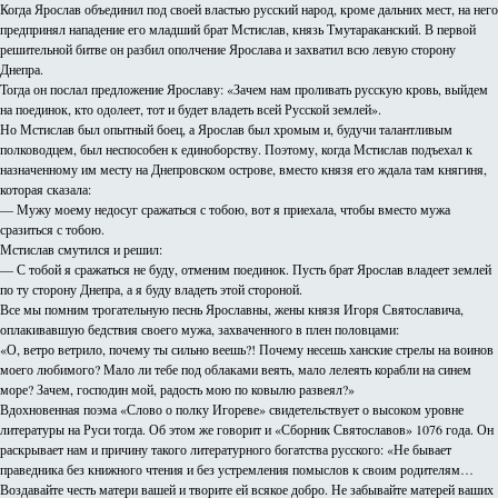
Когда Ярослав объединил под своей властью русский народ, кроме дальних мест, на него
предпринял нападение его младший брат Мстислав, князь Тмутараканский. В первой
решительной битве он разбил ополчение Ярослава и захватил всю левую сторону
Днепра.
Тогда он послал предложение Ярославу: «Зачем нам проливать русскую кровь, выйдем
на поединок, кто одолеет, тот и будет владеть всей Русской землей».
Но Мстислав был опытный боец, а Ярослав был хромым и, будучи талантливым
полководцем, был неспособен к единоборству. Поэтому, когда Мстислав подъехал к
назначенному им месту на Днепровском острове, вместо князя его ждала там княгиня,
которая сказала:
— Мужу моему недосуг сражаться с тобою, вот я приехала, чтобы вместо мужа
сразиться с тобою.
Мстислав смутился и решил:
— С тобой я сражаться не буду, отменим поединок. Пусть брат Ярослав владеет землей
по ту сторону Днепра, а я буду владеть этой стороной.
Все мы помним трогательную песнь Ярославны, жены князя Игоря Святославича,
оплакивавшую бедствия своего мужа, захваченного в плен половцами:
«О, ветро ветрило, почему ты сильно веешь?! Почему несешь ханские стрелы на воинов
моего любимого? Мало ли тебе под облаками веять, мало лелеять корабли на синем
море? Зачем, господин мой, радость мою по ковылю развеял?»
Вдохновенная поэма «Слово о полку Игореве» свидетельствует о высоком уровне
литературы на Руси тогда. Об этом же говорит и «Сборник Святославов» 1076 года. Он
раскрывает нам и причину такого литературного богатства русского: «Не бывает
праведника без книжного чтения и без устремления помыслов к своим родителям…
Воздавайте честь матери вашей и творите ей всякое добро. Не забывайте матерей ваших