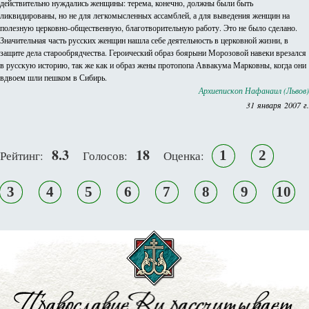
действительно нуждались женщины: терема, конечно, должны были быть
ликвидированы, но не для легкомысленных ассамблей, а для выведения женщин на
полезную церковно-общественную, благотворительную работу. Это не было сделано.
Значительная часть русских женщин нашла себе деятельность в церковной жизни, в
защите дела старообрядчества. Героический образ боярыни Морозовой навеки врезался
в русскую историю, так же как и образ жены протопопа Аввакума Марковны, когда они
вдвоем шли пешком в Сибирь.
Архиепископ Нафанаил (Львов)
31 января 2007 г.
8.3
18
1
2
Рейтинг:
Голосов:
Оценка:
3
4
5
6
7
8
9
10