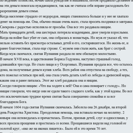
по ведению хозяйства, ночью шила рукоделие и вышивала; потом продавала сделанное и
на эти деньги помогала нуждающимся, так как не считала себя вправе расходовать без
разрешения деньги семьи.
Когда население страдало от недородов, нищих становилось больше и у нее не хватало
денег на помощь им. Она, обычно евшая очень мало, стала просить полдники и завтраки.
Свекровь с радостью исполняла ее просьбы. Она все это раздавала нищим.
Мать тринадцати детей, она шестерых потеряла младенцами, двое умерли взрослыми.
Когда на войне был убит ее сын, она собралась в монастырь. Но муж ее указал ей, что
нельзя оставить без присмотра остальных детей и его, состарившегося. Но жизнь ее, и
ранее благочестивая, стала еще строже. С мужем они стали жить, как брат с сестрой.
Когда муж скончался, святая Иулиания раздала по нем обильную милостыню.
В начале XVII века, в царствование Бориса Годунова, наступил страшный голод,
длившийся три года. Не стало пищи и у Осоргиных. Иулиания продала все, что осталось
дома, на полученные деньги купив хлеба. Всех рабов она отпустила на свободу, а тех,
кто пожелал остаться при ней, она стала учить делать хлеб из лебеды и древесной коры,
каким она и ранее питалась. Этот же хлеб раздавала она и нищим.
Соседи говорили нищим: «Что вы ходите к ней? Она и сама помирает с голоду». Но
нищие говорили, что нигде они не едали такого сладкого хлеба, как у этой вдовы. Во все
это исключительно трудное время святая была совершенно спокойна и за все
благодарила Бога.
В начале 1604 года святая Иулиания скончалась. Заболела она 26 декабря, на второй
день Рождества Христова. Преодолевая немощь, она вставала ночью на молитву. 2
января она исповедалась и причастилась. Потом, призвав детей, слуг и односельчан, у
всех просила прощения и простилась со всеми. Прощавшиеся видели над головой ее
золотой круг, «яко же на иконах пишется». Было ей в это время 70 лет.