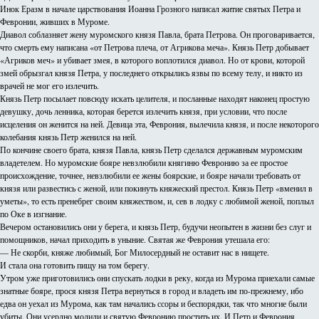
Инок Еразм в начале царствования Иоанна Грозного написал житие святых Петра и
Февронии, живших в Муроме.
Диавол соблазняет жену муромского князя Павла, брата Петрова. Он проговаривается,
что смерть ему написана «от Петрова плеча, от Агрикова меча». Князь Петр добывает
«Агриков меч» и убивает змея, в которого воплотился диавол. Но от крови, которой
змей обрызгал князя Петра, у последнего открылись язвы по всему телу, и никто из
врачей не мог его излечить.
Князь Петр посылает повсюду искать целителя, и посланные находят наконец простую
девушку, дочь ленника, которая берется излечить князя, при условии, что после
исцеления он женится на ней. Девица эта, Феврония, вылечила князя, и после некоторого
колебания князь Петр женился на ней.
По кончине своего брата, князя Павла, князь Петр сделался державным муромским
владетелем. Но муромские бояре невзлюбили княгиню Февронию за ее простое
происхождение, точнее, невзлюбили ее жены боярские, и бояре начали требовать от
князя или развестись с женой, или покинуть княжеский престол. Князь Петр «вменил в
уметы», то есть пренебрег своим княжеством, и, сев в лодку с любимой женой, поплыл
по Оке в изгнание.
Вечером остановились они у берега, и князь Петр, будучи неопытен в жизни без слуг и
помощников, начал приходить в уныние. Святая же Феврония утешала его:
— Не скорби, княже любимый, Бог Милосердный не оставит нас в нищете.
И стала она готовить пищу на том берегу.
Утром уже приготовились они спускать лодки в реку, когда из Мурома приехали самые
знатные бояре, прося князя Петра вернуться в город и владеть им по-прежнему, ибо
едва он уехал из Мурома, как там начались ссоры и беспорядки, так что многие были
убиты. Они усердно молили и святую Февронию простить их. И Петр и Феврония