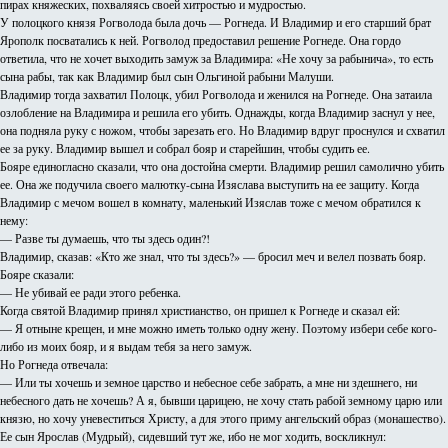
пирах княжеских, похваляясь своей хитростью и мудростью.
У полоцкого князя Рогволода была дочь — Рогнеда. И Владимир и его старший брат
Ярополк посватались к ней. Рогволод предоставил решение Рогнеде. Она гордо
ответила, что не хочет выходить замуж за Владимира: «Не хочу за рабынича», то есть
сына рабы, так как Владимир был сын Ольгиной рабыни Малуши.
Владимир тогда захватил Полоцк, убил Рогволода и женился на Рогнеде. Она затаила
озлобление на Владимира и решила его убить. Однажды, когда Владимир заснул у нее,
она подняла руку с ножом, чтобы зарезать его. Но Владимир вдруг проснулся и схватил
ее за руку. Владимир вышел и собрал бояр и старейшин, чтобы судить ее.
Бояре единогласно сказали, что она достойна смерти. Владимир решил самолично убить
ее. Она же подучила своего малютку-сына Изяслава выступить на ее защиту. Когда
Владимир с мечом вошел в комнату, маленький Изяслав тоже с мечом обратился к
нему:
— Разве ты думаешь, что ты здесь один?!
Владимир, сказав: «Кто же знал, что ты здесь?» — бросил меч и велел позвать бояр.
Бояре сказали:
— Не убивай ее ради этого ребенка.
Когда святой Владимир принял христианство, он пришел к Рогнеде и сказал ей:
— Я отныне крещен, и мне можно иметь только одну жену. Поэтому избери себе кого-
либо из моих бояр, и я выдам тебя за него замуж.
Но Рогнеда отвечала:
— Или ты хочешь и земное царство и небесное себе забрать, а мне ни здешнего, ни
небесного дать не хочешь? А я, бывши царицею, не хочу стать рабой земному царю или
князю, но хочу уневеститься Христу, а для этого приму ангельский образ (монашество).
Ее сын Ярослав (Мудрый), сидевший тут же, ибо не мог ходить, воскликнул: