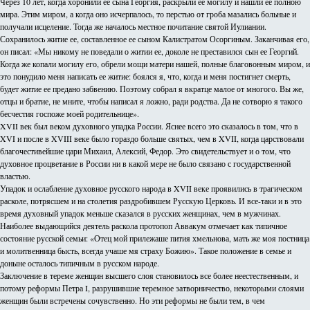
Через 10 лет, когда хоронили ее сына Георгия, раскрыли ее могилу и нашли ее полною
мира. Этим миром, а когда оно исчерпалось, то перстью от гроба мазались больные и
получали исцеление. Тогда же началось местное почитание святой Иулиании.
Сохранилось житие ее, составленное ее сыном Калистратом Осоргиным. Заканчивая его,
он писал: «Мы никому не поведали о житии ее, доколе не преставился сын ее Георгий.
Когда же копали могилу его, обрели мощи матери нашей, полные благовонным миром, и
это понудило меня написать ее житие: боялся я, что, когда и меня постигнет смерть,
будет житие ее предано забвению. Поэтому собрал я вкратце малое от многого. Вы же,
отцы и братие, не мните, чтобы написал я ложно, ради родства. Да не сотворю я такого
бесчестия госпоже моей родительнице».
XVII век был веком духовного упадка России. Яснее всего это сказалось в том, что в
XVI и после в XVIII веке было гораздо больше святых, чем в XVII, когда царствовали
благочестивейшие цари Михаил, Алексий, Федор. Это свидетельствует и о том, что
духовное процветание в России ни в какой мере не было связано с государственной
властью.
Упадок и ослабление духовное русского народа в XVII веке проявились в трагическом
расколе, потрясшем и на столетия раздробившем Русскую Церковь. И все-таки и в это
время духовный упадок меньше сказался в русских женщинах, чем в мужчинах.
Наиболее выдающийся деятель раскола протопоп Аввакум отмечает как типичное
состояние русской семьи: «Отец мой прилежаше пития хмельнова, мать же моя постница
и молитвенница бысть, всегда учаше мя страху Божию». Такое положение в семье и
доныне осталось типичным в русском народе.
Заключение в тереме женщин высшего слоя становилось все более неестественным, и
потому реформы Петра I, разрушившие теремное затворничество, некоторыми слоями
женщин были встречены сочувственно. Но эти реформы не были тем, в чем