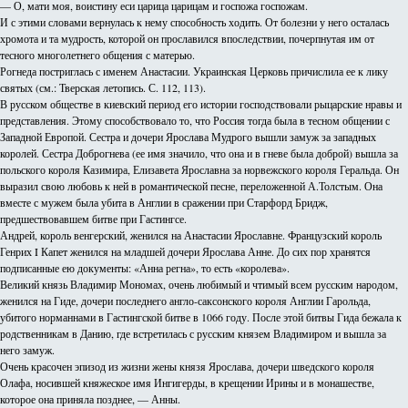
— О, мати моя, воистину еси царица царицам и госпожа госпожам.
И с этими словами вернулась к нему способность ходить. От болезни у него осталась
хромота и та мудрость, которой он прославился впоследствии, почерпнутая им от
тесного многолетнего общения с матерью.
Рогнеда постриглась с именем Анастасии. Украинская Церковь причислила ее к лику
святых (см.: Тверская летопись. С. 112, 113).
В русском обществе в киевский период его истории господствовали рыцарские нравы и
представления. Этому способствовало то, что Россия тогда была в тесном общении с
Западной Европой. Сестра и дочери Ярослава Мудрого вышли замуж за западных
королей. Сестра Доброгнева (ее имя значило, что она и в гневе была доброй) вышла за
польского короля Казимира, Елизавета Ярославна за норвежского короля Геральда. Он
выразил свою любовь к ней в романтической песне, переложенной А.Толстым. Она
вместе с мужем была убита в Англии в сражении при Старфорд Бридж,
предшествовавшем битве при Гастингсе.
Андрей, король венгерский, женился на Анастасии Ярославне. Французский король
Генрих I Капет женился на младшей дочери Ярослава Анне. До сих пор хранятся
подписанные ею документы: «Анна регна», то есть «королева».
Великий князь Владимир Мономах, очень любимый и чтимый всем русским народом,
женился на Гиде, дочери последнего англо-саксонского короля Англии Гарольда,
убитого норманнами в Гастингской битве в 1066 году. После этой битвы Гида бежала к
родственникам в Данию, где встретилась с русским князем Владимиром и вышла за
него замуж.
Очень красочен эпизод из жизни жены князя Ярослава, дочери шведского короля
Олафа, носившей княжеское имя Ингигерды, в крещении Ирины и в монашестве,
которое она приняла позднее, — Анны.