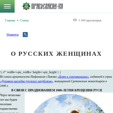
Главная
Статьи
3 950 просмотров
Нравится
О РУССКИХ ЖЕНЩИНАХ
'); //'" width='+pic_width+' height='+pic_height } }
Из книги архиепископа Нафанаила (Львова)
«Ключ к сокровищнице»
, изданной в серии
«Духовное наследие русского зарубежья»
, выпущенной Сретенским монастырем в
2006 г.
В СВЯЗИ С ПРАЗДНОВАНИЕМ 1000-ЛЕТИЯ КРЕЩЕНИЯ РУСИ
Через несколько
лет мы будем
посильно
торжественно