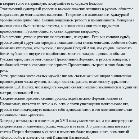
и творите волю материнскую, послушайте ее со страхом Божиим».
Этот высокий культурный уровень и высокое значение женщины в русском обществе
сохранились до монгольского нашествия. Татарское иго изломало все. Культурный
уровень неизмеримо упал. Внешне воцарилась грубость и примитивность. Женщины в
высших слоях были загнаны в терема, в низших слоях они стали предметом
пренебрежения. Русское общество стало подражать татарскому.
Но внутренне, духовно русские не опустились, не сдались. Если мы сравним судьбу
русских людей с другими народами, попавшими под власть монголов, особенно с более
богатыми культурно, чем русские, с народами Средней Азии, мы увидим, насколько
более глубоко они внутренне поработились монголо-татарам, приняв их обычаи.
Русский народ был от этого спасен Православной Церковью, и русские женщины, в
наибольшей степени сохранившие верность Православию, сыграли в этом большую
роль.
Хотя, сравнивая число святых мужей с числом святых жен, мы видим значительное
превосходство числа мужчин, но надо помнить правило, отмеченное у церковного
писателя С.А.Нилуса, что в подвиге каждого святого незримо заключается и подвиг его
матери, воспитавшей его.
Свидетельством крепкого стояния русских людей за свою Церковь, именно за
Православие, является то, что с XIV века, с эпохи утверждения монгольского ига,
русские стали подчеркнуто называть себя православными, и это наименование стало
синонимом слова «русский».
За период от татарского нашествия до XVII века укажем только на три литературные
свидетельства о положении русских женщин в те века. Это умилительная повесть о
святых Петре и Февронии XVI века и немногим более поздняя книга, знаменитый
«Домострой», и повесть о святой Иулиании Лазаревской.