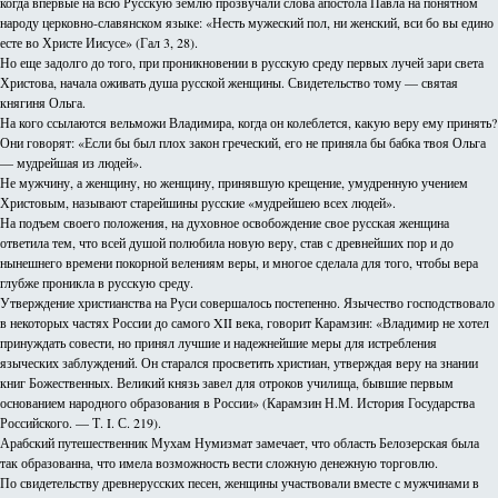
когда впервые на всю Русскую землю прозвучали слова апостола Павла на понятном
народу церковно-славянском языке: «Несть мужеский пол, ни женский, вси бо вы едино
есте во Христе Иисусе» (Гал 3, 28).
Но еще задолго до того, при проникновении в русскую среду первых лучей зари света
Христова, начала оживать душа русской женщины. Свидетельство тому — святая
княгиня Ольга.
На кого ссылаются вельможи Владимира, когда он колеблется, какую веру ему принять?
Они говорят: «Если бы был плох закон греческий, его не приняла бы бабка твоя Ольга
— мудрейшая из людей».
Не мужчину, а женщину, но женщину, принявшую крещение, умудренную учением
Христовым, называют старейшины русские «мудрейшею всех людей».
На подъем своего положения, на духовное освобождение свое русская женщина
ответила тем, что всей душой полюбила новую веру, став с древнейших пор и до
нынешнего времени покорной велениям веры, и многое сделала для того, чтобы вера
глубже проникла в русскую среду.
Утверждение христианства на Руси совершалось постепенно. Язычество господствовало
в некоторых частях России до самого XII века, говорит Карамзин: «Владимир не хотел
принуждать совести, но принял лучшие и надежнейшие меры для истребления
языческих заблуждений. Он старался просветить христиан, утверждая веру на знании
книг Божественных. Великий князь завел для отроков училища, бывшие первым
основанием народного образования в России» (Карамзин Н.М. История Государства
Российского. — Т. I. С. 219).
Арабский путешественник Мухам Нумизмат замечает, что область Белозерская была
так образованна, что имела возможность вести сложную денежную торговлю.
По свидетельству древнерусских песен, женщины участвовали вместе с мужчинами в