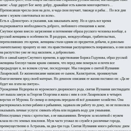
жене: «Аще дарует Бог жену добру, дражайше есть камени многоцветного…
Препоясавши чресла свои на дело, и чада свои поучает, такожде и рабы… По вся дни
жене с мужем советоваться во всем».
Есть в «Домострое» и указания, как наказывать жену. Но и здесь все время
подчеркивается необходимость доброго, любовного отношения к жене.
Смутное время внесло загрязнение и потемнение образа русского человека вообще, а
русской женщины в особенности. В раздорах, междоусобицах, грабительствах,
переполнивших это время, женщины стали одним из предметов добычи, и довольно
значительному проценту из них эта нравственная распущенность понравилась, и они шли
на распутство уже не под насилием, а добровольно.
Но в самый канун Смутного времени, в царствование Бориса Годунова, образ русской
женщины блеснул таким ярким сиянием, что перед ним померкло и почти все
предыдущее и, во всяком случае, последующее. Мы говорим о святой Иулиании
Лазаревской. Ее жизнеописание написано ее сыном, Калистратом, проникнутым
благоговением пред своей матерью. Но девизом описания ее жизни поставил он: «Да не
будет ми лгати на святую».
Урожденная Недюрева из муромского дворянского рода, святая Иулиания шестнадцати
лет вышла замуж за Георгия Осоргина и жила с ним в селе Лазаревском в четырех
верстах от Мурома. Ее свекор и свекровь передали ей всё домашнее хозяйство. Она
распоряжалась всеми рабами и рабынями, задавала им работу по дому, но не позволяла
оказывать личные услуги: снимать обувь или подавать воду для умывания.
Непослушных учила с кротостью, а не наказаниями. Вечером за молитвой с мужем
клала по сто земных поклонов. Муж часто уезжал по службе в различные города,
преимущественно в Астрахань, на два-три года. Святая Иулиания много работала: днем