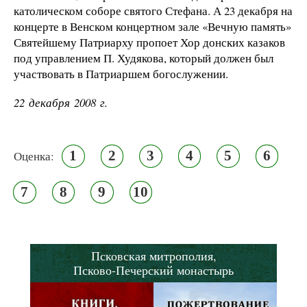
католическом соборе святого Стефана. А 23 декабря на
концерте в Венском концертном зале «Вечную память»
Святейшему Патриарху пропоет Хор донских казаков
под управлением П. Худякова, который должен был
участвовать в Патриаршем богослужении.
22 декабря 2008 г.
1
2
3
4
5
6
Оценка:
7
8
9
10
Псковская митрополия,
Псково-Печерский монастырь