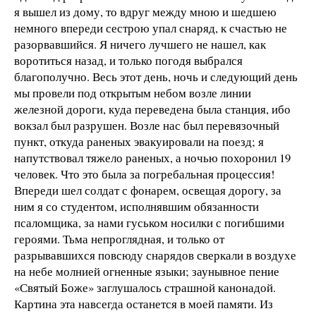
я вышел из дому, то вдруг между мною и шедшею
немного впереди сестрою упал снаряд, к счастью не
разорвавшийся. Я ничего лучшего не нашел, как
воротиться назад, и только погодя выбрался
благополучно. Весь этот день, ночь и следующий день
мы провели под открытым небом возле линии
железной дороги, куда переведена была станция, ибо
вокзал был разрушен. Возле нас был перевязочный
пункт, откуда раненых эвакуировали на поезд; я
напутствовал тяжело раненых, а ночью похоронил 19
человек. Что это была за погребальная процессия!
Впереди шел солдат с фонарем, освещая дорогу, за
ним я со студентом, исполнявшим обязанности
псаломщика, за нами гуськом носилки с погибшими
героями. Тьма непроглядная, и только от
разрывавшихся повсюду снарядов сверкали в воздухе
на небе молнией огненные языки; заунывное пение
«Святый Боже» заглушалось страшной канонадой.
Картина эта навсегда останется в моей памяти. Из