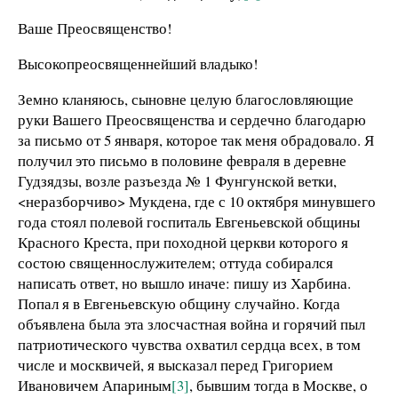
Ваше Преосвященство!
Высокопреосвященнейший владыко!
Земно кланяюсь, сыновне целую благословляющие
руки Вашего Преосвященства и сердечно благодарю
за письмо от 5 января, которое так меня обрадовало. Я
получил это письмо в половине февраля в деревне
Гудзядзы, возле разъезда № 1 Фунгунской ветки,
<неразборчиво> Мукдена, где с 10 октября минувшего
года стоял полевой госпиталь Евгеньевской общины
Красного Креста, при походной церкви которого я
состою священнослужителем; оттуда собирался
написать ответ, но вышло иначе: пишу из Харбина.
Попал я в Евгеньевскую общину случайно. Когда
объявлена была эта злосчастная война и горячий пыл
патриотического чувства охватил сердца всех, в том
числе и москвичей, я высказал перед Григорием
Ивановичем Апариным
[3]
, бывшим тогда в Москве, о