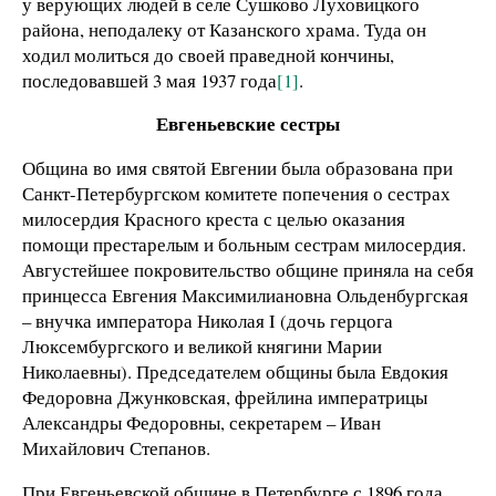
у верующих людей в селе Сушково Луховицкого
района, неподалеку от Казанского храма. Туда он
ходил молиться до своей праведной кончины,
последовавшей 3 мая 1937 года
[1]
.
Евгеньевские сестры
Община во имя святой Евгении была образована при
Санкт-Петербургском комитете попечения о сестрах
милосердия Красного креста с целью оказания
помощи престарелым и больным сестрам милосердия.
Августейшее покровительство общине приняла на себя
принцесса Евгения Максимилиановна Ольденбургская
– внучка императора Николая I (дочь герцога
Люксембургского и великой княгини Марии
Николаевны). Председателем общины была Евдокия
Федоровна Джунковская, фрейлина императрицы
Александры Федоровны, секретарем – Иван
Михайлович Степанов.
При Евгеньевской общине в Петербурге с 1896 года