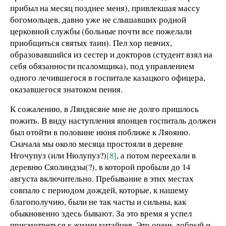
прибыл на месяц позднее меня), привлекшая массу
богомольцев, давно уже не слышавших родной
церковной службы (больные почти все пожелали
приобщиться святых таин). Пел хор певчих,
образовавшийся из сестер и докторов (студент взял на
себя обязанности псаломщика), под управлением
одного лечившегося в госпитале казацкого офицера,
оказавшегося знатоком пения.
К сожалению, в Ляндясяне мне не долго пришлось
пожить. В виду наступления японцев госпиталь должен
был отойти в половине июня поближе к Ляояню.
Сначала мы около месяца простояли в деревне
Нгочупуз (или Нюлупуз?)
[8]
, а потом переехали в
деревню Сяолиндзы(?), в которой пробыли до 14
августа включительно. Пребывание в этих местах
совпало с периодом дождей, которые, к нашему
благополучию, были не так часты и сильны, как
обыкновенно здесь бывают. За это время я успел
присмотреться к жизни китайцев. Это очень добрый и