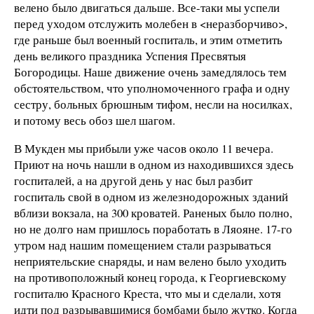
велено было двигаться дальше. Все-таки мы успели
перед уходом отслужить молебен в <неразборчиво>,
где раньше был военный госпиталь, и этим отметить
день великого праздника Успения Пресвятыя
Богородицы. Наше движение очень замедлялось тем
обстоятельством, что уполномоченного графа и одну
сестру, больных брюшным тифом, несли на носилках,
и потому весь обоз шел шагом.
В Мукден мы прибыли уже часов около 11 вечера.
Приют на ночь нашли в одном из находившихся здесь
госпиталей, а на другой день у нас был разбит
госпиталь свой в одном из железнодорожных зданий
вблизи вокзала, на 300 кроватей. Раненых было полно,
но не долго нам пришлось поработать в Ляояне. 17-го
утром над нашим помещением стали разрываться
неприятельские снаряды, и нам велено было уходить
на противоположный конец города, к Георгиевскому
госпиталю Красного Креста, что мы и сделали, хотя
идти под разрывавшимися бомбами было жутко. Когда