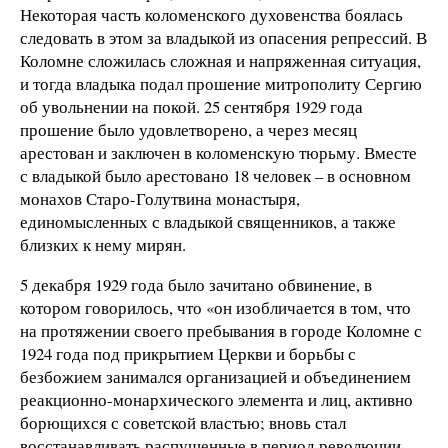
Некоторая часть коломенского духовенства боялась
следовать в этом за владыкой из опасения репрессий. В
Коломне сложилась сложная и напряженная ситуация,
и тогда владыка подал прошение митрополиту Сергию
об увольнении на покой. 25 сентября 1929 года
прошение было удовлетворено, а через месяц
арестован и заключен в коломенскую тюрьму. Вместе
с владыкой было арестовано 18 человек – в основном
монахов Старо-Голутвина монастыря,
единомысленных с владыкой священников, а также
близких к нему мирян.
5 декабря 1929 года было зачитано обвинение, в
котором говорилось, что «он изобличается в том, что
на протяжении своего пребывания в городе Коломне с
1924 года под прикрытием Церкви и борьбы с
безбожием занимался организацией и объединением
реакционно-монархического элемента и лиц, активно
борющихся с советской властью; вновь стал
восстанавливать распущенные в период революции