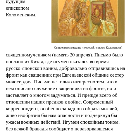
будущим
епископом
Коломенским,
Священноисповедник Феодосий, епископ Коломенский
священномучеником (память 20 апреля). Письмо было
послано из Китая, где игумен оказался во время
русско-японской войны, добровольно отправившись на
фронт как священник при Евгеньевской общине сестер
милосердия. Письмо не только интересно тем, что в
нем описано служение священника на фронте, но и
заставляет о многом задуматься. И прежде всего об
отношении наших предков к войне. Современный
корреспондент, особенно западного образа мыслей,
живо изобразил бы нам опасности и подчеркнул бы
ужасы военных действий. Игумен спокойным тоном,
без всякой бравады сообщает о неразорвавшемся