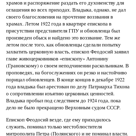
храмов и распоряжение раздать его духовенству для
оглашения во всех приходах. Владыка, однако, не дал
своего благословения на прочтение воззвания в
храмах. Летом 1922 года в квартире епископа в
присутствии представителя ГПУ и обновленца был
произведен обыск и найдено это воззвание. Тем же
летом после того, как обновленцы сделали попытку
захватить церковную власть, епископ Феодосий заявил
главе живоцерковников «епископу» Антонину
(Грановскому) о своем неподчинении раскольникам. В
проповедях, на богослужениях он резко и настойчиво
порицал обновленцев. В конце концов в декабре 1922
года владыка был арестован по делу Патриарха Тихона
о сопротивлении изъятию церковных ценностей.
Владыка пробыл под следствием до 1924 года, пока
дело не было прекращено Верховным судом СССР.
Епископ Феодосий везде, где ему приходилось
служить, поминал только местоблюстителя
митрополита Петра (Полянского) и не поминал власти.