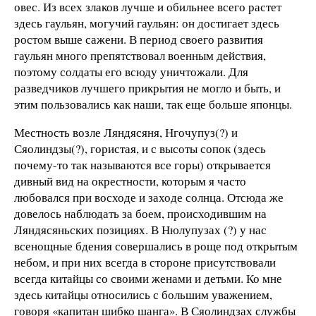
овес. Из всех злаков лучше и обильнее всего растет
здесь гаульян, могучий гаульян: он достигает здесь
ростом выше сажени. В период своего развития
гаульян много препятствовал военным действия,
поэтому солдаты его всюду уничтожали. Для
разведчиков лучшего прикрытия не могло и быть, и
этим пользовались как наши, так еще больше японцы.
Местность возле Ляндясяня, Нгочупуз(?) и
Сяолиндзы(?), гористая, и с высоты сопок (здесь
почему-то так называются все горы) открывается
дивный вид на окрестности, которым я часто
любовался при восходе и заходе солнца. Отсюда же
довелось наблюдать за боем, происходившим на
Ляндясяньских позициях. В Нюлупузах (?) у нас
всенощные бдения совершались в роще под открытым
небом, и при них всегда в стороне присутствовали
всегда китайцы со своими женами и детьми. Ко мне
здесь китайцы относились с большим уважением,
говоря «капитан шибко шанга». В Сяолиндзах службы