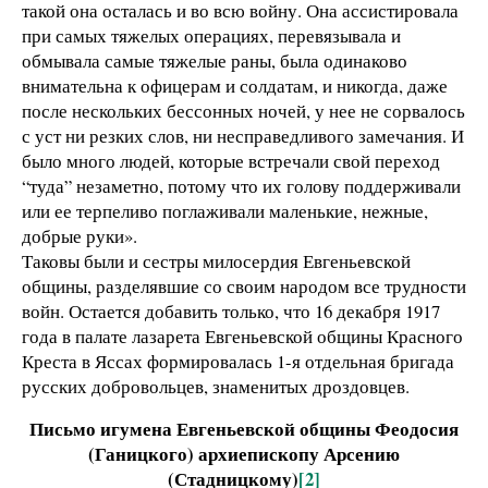
такой она осталась и во всю войну. Она ассистировала
при самых тяжелых операциях, перевязывала и
обмывала самые тяжелые раны, была одинаково
внимательна к офицерам и солдатам, и никогда, даже
после нескольких бессонных ночей, у нее не сорвалось
с уст ни резких слов, ни несправедливого замечания. И
было много людей, которые встречали свой переход
“туда” незаметно, потому что их голову поддерживали
или ее терпеливо поглаживали маленькие, нежные,
добрые руки».
Таковы были и сестры милосердия Евгеньевской
общины, разделявшие со своим народом все трудности
войн. Остается добавить только, что 16 декабря 1917
года в палате лазарета Евгеньевской общины Красного
Креста в Яссах формировалась 1-я отдельная бригада
русских добровольцев, знаменитых дроздовцев.
Письмо игумена Евгеньевской общины Феодосия
(Ганицкого) архиепископу Арсению
(Стадницкому)
[2]