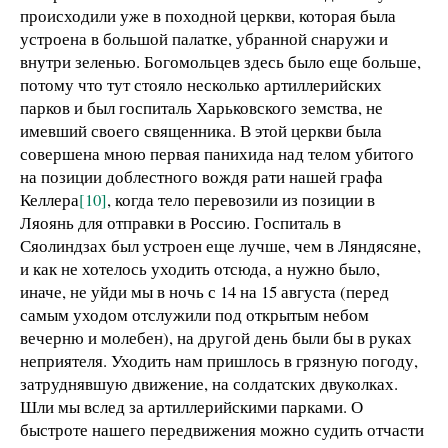
происходили уже в походной церкви, которая была
устроена в большой палатке, убранной снаружи и
внутри зеленью. Богомольцев здесь было еще больше,
потому что тут стояло несколько артиллерийских
парков и был госпиталь Харьковского земства, не
имевший своего священника. В этой церкви была
совершена мною первая панихида над телом убитого
на позиции доблестного вождя рати нашей графа
Келлера
[10]
, когда тело перевозили из позиции в
Ляоянь для отправки в Россию. Госпиталь в
Сяолиндзах был устроен еще лучше, чем в Ляндясяне,
и как не хотелось уходить отсюда, а нужно было,
иначе, не уйди мы в ночь с 14 на 15 августа (перед
самым уходом отслужили под открытым небом
вечерню и молебен), на другой день были бы в руках
неприятеля. Уходить нам пришлось в грязную погоду,
затруднявшую движение, на солдатских двуколках.
Шли мы вслед за артиллерийскими парками. О
быстроте нашего передвижения можно судить отчасти