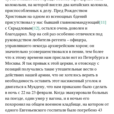
колокольня, на которой висело два китайских колокола,
приспособленных к делу. Пред Рождеством
Христовым на одном из всенощных бдений
присутствовал у нас бывший главнокомандующий
[11]
с Скрыдловым
[12]
, остался очень доволен и
благодарил. Хор на сей раз особенно отличился под
руководством любителя-регента – офицера,
управлявшего некогда архиерейским хором; он
значительно усовершенствовался в пении, тем более
что к этому времени нам прислали нот из Петербурга и
Москвы. Я так привык к этой церкви, и отовсюду с
позиций получались такие утешительные вести о
действиях нашей армии, что не хотелось верить в
необходимость оставить этот насиженный уголок и
двигаться к Мукдену, что нам приказано было сделать
в ночь с 22 на 23 февраля. Когда эвакуировали больных
на поезде, один умер у вагона, и я ночью его
похоронил на общем военном кладбище, на котором от
одного Евгеньевского госпиталя было погребено 43