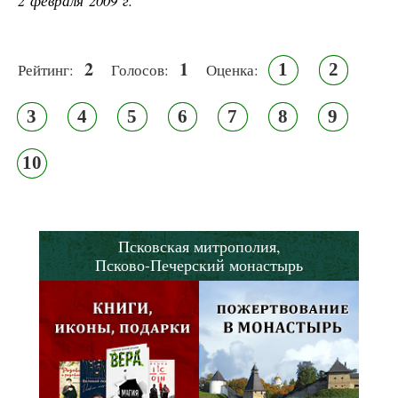
2 февраля 2009 г.
2
1
1
2
Рейтинг:
Голосов:
Оценка:
3
4
5
6
7
8
9
10
Псковская митрополия,
Псково-Печерский монастырь