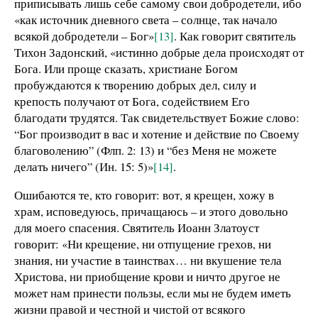
приписывать лишь себе самому свои добродетели, ибо
«как источник дневного света – солнце, так начало
всякой добродетели – Бог»
[13]
. Как говорит святитель
Тихон Задонский, «истинно добрые дела происходят от
Бога. Или проще сказать, христиане Богом
пробуждаются к творению добрых дел, силу и
крепость получают от Бога, содействием Его
благодати трудятся. Так свидетельствует Божие слово:
“Бог производит в вас и хотение и действие по Своему
благоволению” (Флп. 2: 13) и “без Меня не можете
делать ничего” (Ин. 15: 5)»
[14]
.
Ошибаются те, кто говорит: вот, я крещен, хожу в
храм, исповедуюсь, причащаюсь – и этого довольно
для моего спасения. Святитель Иоанн Златоуст
говорит: «Ни крещение, ни отпущение грехов, ни
знания, ни участие в таинствах… ни вкушение тела
Христова, ни приобщение крови и ничто другое не
может нам принести пользы, если мы не будем иметь
жизни правой и честной и чистой от всякого