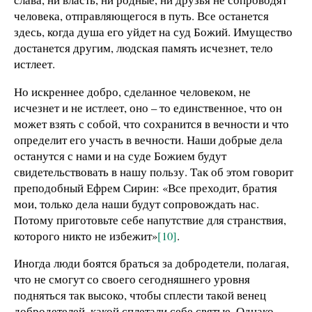
человека, отправляющегося в путь. Все останется
здесь, когда душа его уйдет на суд Божий. Имущество
достанется другим, людская память исчезнет, тело
истлеет.
Но искреннее добро, сделанное человеком, не
исчезнет и не истлеет, оно – то единственное, что он
может взять с собой, что сохранится в вечности и что
определит его участь в вечности. Наши добрые дела
останутся с нами и на суде Божием будут
свидетельствовать в нашу пользу. Так об этом говорит
преподобный Ефрем Сирин: «Все преходит, братия
мои, только дела наши будут сопровождать нас.
Потому приготовьте себе напутствие для странствия,
которого никто не избежит»
[10]
.
Иногда люди боятся браться за добродетели, полагая,
что не смогут со своего сегодняшнего уровня
подняться так высоко, чтобы сплести такой венец
добродетелей, какой сплетали себе святые. Однако