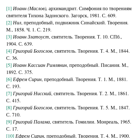
[1]
Иоанн (Маслов),
архимандрит. Симфония по творениям
святителя Тихона Задонского. Загорск, 1981. С. 609.
[2]
Нил
, преподобный, подвижник Синайский. Творения.
М., 1858. Ч. 1. С. 219.
[3]
Иоанн Златоуст
, святитель. Творения. Т. 10. СПб.,
1904. С. 639.
[4]
Григорий Богослов
, святитель. Творения. Т. 4. М., 1844.
С. 36.
[5]
Иоанн Кассиан Римлянин
, преподобный. Писания. М.,
1892. С. 375.
[6]
Ефрем Сирин
, преподобный. Творения. Т. 1. М., 1881.
С. 193.
[7]
Григорий Нисский
, святитель. Творения. Т. 2. М., 1861.
С. 415.
[8]
Григорий Богослов
, святитель. Творения. Т. 5. М., 1847.
С. 710.
[9]
Григорий Палама
, святитель. Гомилии. Монреаль, 1965.
С. 17.
[10]
Ефрем Сирин,
преподобный. Творения. Т. 4. М., 1900.