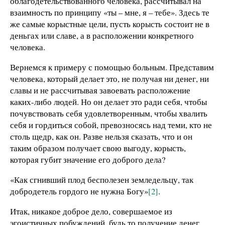
облагодетельствованного человека, рассчитывал на
взаимность по принципу «ты – мне, я – тебе». Здесь те
же самые корыстные цели, пусть корысть состоит не в
деньгах или славе, а в расположении конкретного
человека.
Вернемся к примеру с помощью больным. Представим
человека, который делает это, не получая ни денег, ни
славы и не рассчитывая завоевать расположение
каких-либо людей. Но он делает это ради себя, чтобы
почувствовать себя удовлетворенным, чтобы хвалить
себя и гордиться собой, превозносясь над теми, кто не
столь щедр, как он. Разве нельзя сказать, что и он
таким образом получает свою выгоду, корысть,
которая губит значение его доброго дела?
«Как сгнивший плод бесполезен земледельцу, так
добродетель гордого не нужна Богу»
[2]
.
Итак, никакое доброе дело, совершаемое из
эгоистичных побуждений, будь то получение денег,