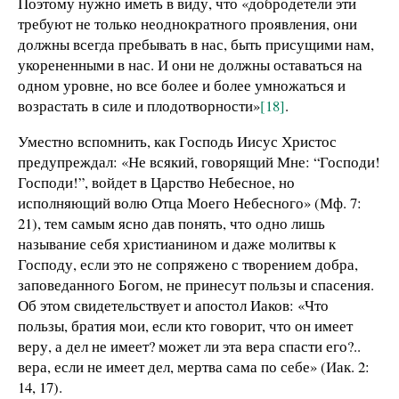
Поэтому нужно иметь в виду, что «добродетели эти
требуют не только неоднократного проявления, они
должны всегда пребывать в нас, быть присущими нам,
укорененными в нас. И они не должны оставаться на
одном уровне, но все более и более умножаться и
возрастать в силе и плодотворности»
[18]
.
Уместно вспомнить, как Господь Иисус Христос
предупреждал: «Не всякий, говорящий Мне: “Господи!
Господи!”, войдет в Царство Небесное, но
исполняющий волю Отца Моего Небесного» (Мф. 7:
21), тем самым ясно дав понять, что одно лишь
называние себя христианином и даже молитвы к
Господу, если это не сопряжено с творением добра,
заповеданного Богом, не принесут пользы и спасения.
Об этом свидетельствует и апостол Иаков: «Что
пользы, братия мои, если кто говорит, что он имеет
веру, а дел не имеет? может ли эта вера спасти его?..
вера, если не имеет дел, мертва сама по себе» (Иак. 2:
14, 17).