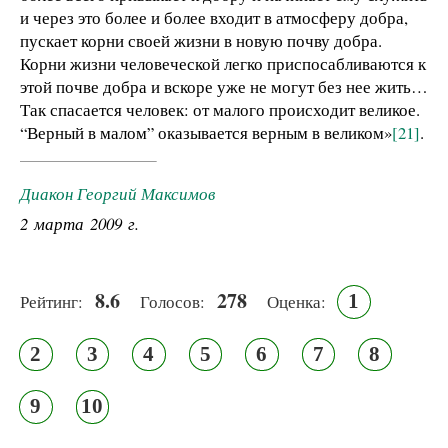
и через это более и более входит в атмосферу добра,
пускает корни своей жизни в новую почву добра.
Корни жизни человеческой легко приспосабливаются к
этой почве добра и вскоре уже не могут без нее жить…
Так спасается человек: от малого происходит великое.
“Верный в малом” оказывается верным в великом»
[21]
.
Диакон Георгий Максимов
2 марта 2009 г.
8.6
278
1
Рейтинг:
Голосов:
Оценка:
2
3
4
5
6
7
8
9
10