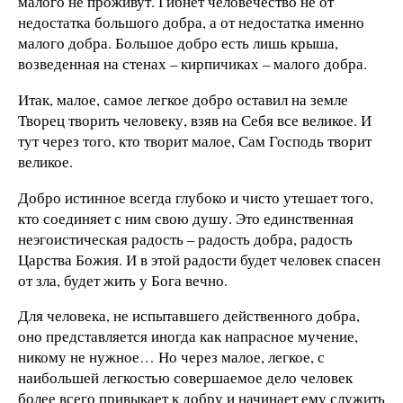
малого не проживут. Гибнет человечество не от
недостатка большого добра, а от недостатка именно
малого добра. Большое добро есть лишь крыша,
возведенная на стенах – кирпичиках – малого добра.
Итак, малое, самое легкое добро оставил на земле
Творец творить человеку, взяв на Себя все великое. И
тут через того, кто творит малое, Сам Господь творит
великое.
Добро истинное всегда глубоко и чисто утешает того,
кто соединяет с ним свою душу. Это единственная
неэгоистическая радость – радость добра, радость
Царства Божия. И в этой радости будет человек спасен
от зла, будет жить у Бога вечно.
Для человека, не испытавшего действенного добра,
оно представляется иногда как напрасное мучение,
никому не нужное… Но через малое, легкое, с
наибольшей легкостью совершаемое дело человек
более всего привыкает к добру и начинает ему служить