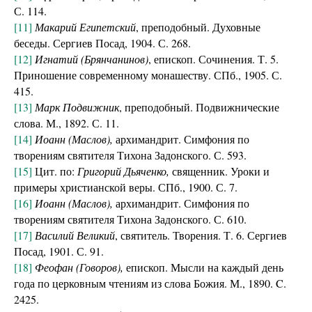
С. 114.
[11]
Макарий Египетский
, преподобный. Духовные
беседы. Сергиев Посад, 1904. С. 268.
[12]
Игнатий (Брянчанинов)
, епископ. Сочинения. Т. 5.
Приношение современному монашеству. СПб., 1905. С.
415.
[13]
Марк Подвижник
, преподобный. Подвижнические
слова. М., 1892. С. 11.
[14]
Иоанн (Маслов),
архимандрит. Симфония по
творениям святителя Тихона Задонского. С. 593.
[15]
Цит. по:
Григорий Дьяченко,
священник. Уроки и
примеры христианской веры. СПб., 1900. С. 7.
[16]
Иоанн (Маслов),
архимандрит. Симфония по
творениям святителя Тихона Задонского. С. 610.
[17]
Василий Великий
, святитель. Творения. Т. 6. Сергиев
Посад, 1901. С. 91.
[18]
Феофан (Говоров),
епископ. Мысли на каждый день
года по церковным чтениям из слова Божия. М., 1890. C.
2425.