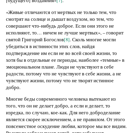
[будущего] воздаяния»
[7]
.
«Живые отличаются от мертвых не только тем, что
смотрят на солнце и дышат воздухом, но тем, что
совершают что-нибудь доброе. Если они этого не
исполняют, то… ничем не лучше мертвых», – говорит
святой Григорий Богослов
[8]
. Сколь многие могли
убедиться в истинности этих слов, найдя
подтверждение им если не во всей своей жизни, то
хотя бы в отдельные ее периоды, наиболее «темные» в
эмоциональном плане. Люди не чувствуют в себе
радости, потому что не чувствуют в себе жизни, а не
чувствуют жизни, потому что не творят истинное
добро.
Многие беды современного человека вытекают из
того, что он не делает добро, а если и делает, то
изредка, по случаю, кое-как. Для него доброделание
является скорее исключением, а не правилом. От этого
повсеместное оскудение любви, которое мы все видим.
Родители забрасывают детей, дети забывают