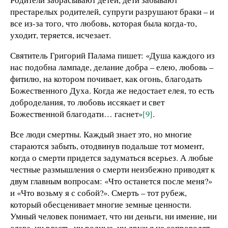
престарелых родителей, супруги разрушают браки – и
все из-за того, что любовь, которая была когда-то,
уходит, теряется, исчезает.
Святитель Григорий Палама пишет: «Душа каждого из
нас подобна лампаде, делание добра – елею, любовь –
фитилю, на котором почивает, как огонь, благодать
Божественного Духа. Когда же недостает елея, то есть
доброделания, то любовь иссякает и свет
Божественной благодати… гаснет»
[9]
.
Все люди смертны. Каждый знает это, но многие
стараются забыть, отодвинув подальше тот момент,
когда о смерти придется задуматься всерьез. А любые
честные размышления о смерти неизбежно приводят к
двум главным вопросам: «Что останется после меня?»
и «Что возьму я с собой?». Смерть – тот рубеж,
который обесценивает многие земные ценности.
Умный человек понимает, что ни деньги, ни имение, ни
слава, ни власть, ни родные, ни друзья не сопроводят