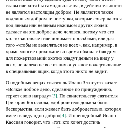
славы или хотя бы самодовольства, в действительности
не является настоящим добром. Не являются также
подлинным добром те поступки, которые совершаются
под явным или неявным нажимом других людей:
сделает ли это доброе дело человек, потому что его
кто-то заставляет или донимает просьбами, или для
того «чтобы не выделяться из всех», как, например, в
храме многие прихожане во время обхода с блюдом
для пожертвований охотно кладут деньги на виду у
всех, но далеко не все из них опускают пожертвование
в специальный ящик, когда этого никто не видит.
О подобных вещах святитель Иоанн Златоуст сказал:
«Всякое доброе дело, сделанное по принуждению,
теряет свою награду»
[3]
. По свидетельству святителя
Григория Богослова, «добродетель должна быть
бескорыстна, если желает быть добродетелью, которая
имеет в виду одно добро»
[4]
. И преподобный Иоанн
Кассиан говорит, что «тот, кто хочет достичь