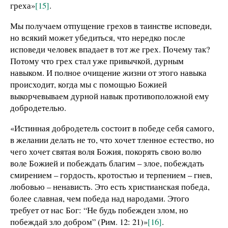
греха»
[15]
.
Мы получаем отпущение грехов в таинстве исповеди,
но всякий может убедиться, что нередко после
исповеди человек впадает в тот же грех. Почему так?
Потому что грех стал уже привычкой, дурным
навыком. И полное очищение жизни от этого навыка
происходит, когда мы с помощью Божией
выкорчевываем дурной навык противоположной ему
добродетелью.
«Истинная добродетель состоит в победе себя самого,
в желании делать не то, что хочет тленное естество, но
чего хочет святая воля Божия, покорять свою волю
воле Божией и побеждать благим – злое, побеждать
смирением – гордость, кротостью и терпением – гнев,
любовью – ненависть. Это есть христианская победа,
более славная, чем победа над народами. Этого
требует от нас Бог: “Не будь побежден злом, но
побеждай зло добром” (Рим. 12: 21)»
[16]
.