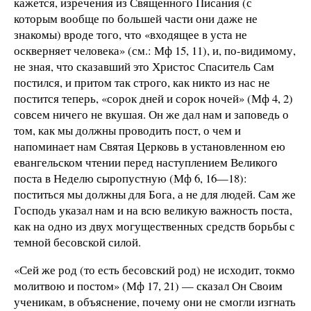
кажется, изречения из Священного Писания (с
которым вообще по большей части они даже не
знакомы) вроде того, что «входящее в уста не
оскверняет человека» (см.: Мф 15, 11), и, по-видимому,
не зная, что сказавший это Христос Спаситель Сам
постился, и притом так строго, как никто из нас не
постится теперь, «сорок дней и сорок ночей» (Мф 4, 2)
совсем ничего не вкушая. Он же дал нам и заповедь о
том, как мы должны проводить пост, о чем и
напоминает нам Святая Церковь в установленном ею
евангельском чтении перед наступлением Великого
поста в Неделю сыропустную (Мф 6, 16—18):
поститься мы должны для Бога, а не для людей. Сам же
Господь указал нам и на всю великую важность поста,
как на одно из двух могущественных средств борьбы с
темной бесовской силой.
«Сей же род (то есть бесовский род) не исходит, токмо
молитвою и постом» (Мф 17, 21) — сказал Он Своим
ученикам, в объяснение, почему они не смогли изгнать