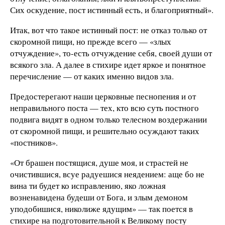
Сих оскудение, пост истинный есть, и благоприятный».
Итак, вот что такое истинный пост: не отказ только от
скоромной пищи, но прежде всего — «злых
отчуждение», то-есть отчуждение себя, своей души от
всякого зла. А далее в стихире идет яркое и понятное
перечисление — от каких именно видов зла.
Предостерегают наши церковные песнопения и от
неправильного поста — тех, кто всю суть постного
подвига видят в одном только телесном воздержании
от скоромной пищи, и решительно осуждают таких
«постников».
«От брашен постящися, душе моя, и страстей не
очистившися, всуе радуешися неядением: аще бо не
вина ти будет ко исправлению, яко ложная
возненавидена будеши от Бога, и злым демоном
уподобишися, николиже ядущим» — так поется в
стихире на подготовительной к Великому посту