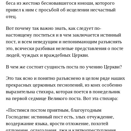
беса из жестоко бесновавшегося юноши, которого
привел к ним с просьбой об исцелении несчастный
отец.
Вот почему так важно знать, как следует по-
настоящему поститься и в чем заключается истинный
пост, и всем неведущим и непонимающим разъяснять
это, всячески разбивая нелепые представления о посте
людей, чуждых и враждебных Церкви.
В чем же состоит сущность поста по учению Церкви?
Это так ясно и понятно разъяснено в целом ряде наших
прекрасных церковных песнопений, из коих особенно
выразительна стихира, которая поется в понедельник
на первой седмице Великого поста. Вот эта стихира:
«Постимся постом приятным, благоугодным
Господеви: истинный пост есть, злых отчуждение,
воздержание языка, ярости отложение, похотей
отлучение, оглаголания, лжи и клятвопреступления.