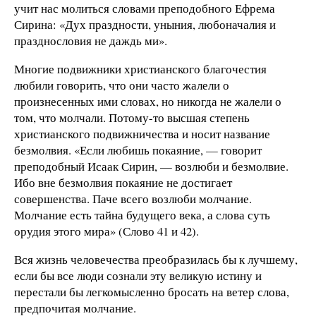
учит нас молиться словами преподобного Ефрема
Сирина: «Дух праздности, уныния, любоначалия и
празднословия не даждь ми».
Многие подвижники христианского благочестия
любили говорить, что они часто жалели о
произнесенных ими словах, но никогда не жалели о
том, что молчали. Потому-то высшая степень
христианского подвижничества и носит название
безмолвия. «Если любишь покаяние, — говорит
преподобный Исаак Сирин, — возлюби и безмолвие.
Ибо вне безмолвия покаяние не достигает
совершенства. Паче всего возлюби молчание.
Молчание есть тайна будущего века, а слова суть
орудия этого мира» (Слово 41 и 42).
Вся жизнь человечества преобразилась бы к лучшему,
если бы все люди сознали эту великую истину и
перестали бы легкомысленно бросать на ветер слова,
предпочитая молчание.