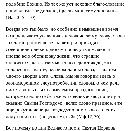
подобию Божию. Из тех же уст исходит благословение
и проклятие: не должно, братия мои, сему так быть»
(Иак 3, 5—10).
Всегда это так было, но особенно в нынешнее время
потери всякого уважения к человеческому слову, слова
так часто расточаются на ветер и приводят к
совершенно неожиданным последствиям, меняя
иногда всю обстановку жизни, что страшно
становится, как легкомысленно играют люди, эти
«словесные твари», великим даром слова, — даром
Своего Творца Бога-Слова. Мы не говорим здесь о
злонамеренном злоупотреблении словом, о чем речь
ниже, а лишь о так называемом празднословии,
которое само по себе уже есть великое зло, почему и
сказано Самим Господом: «всяко слово праздное, еже
аще рекут человецы, воздадят о нем слово (то есть
дадут они ответ) в день судный» (Мф 12, 36).
Вот почему во дни Великого поста Святая Церковь