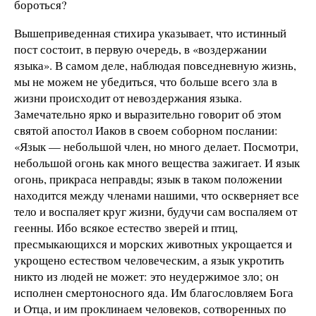
бороться?
Вышеприведенная стихира указывает, что истинный
пост состоит, в первую очередь, в «воздержании
языка». В самом деле, наблюдая повседневную жизнь,
мы не можем не убедиться, что больше всего зла в
жизни происходит от невоздержания языка.
Замечательно ярко и выразительно говорит об этом
святой апостол Иаков в своем соборном послании:
«Язык — небольшой член, но много делает. Посмотри,
небольшой огонь как много вещества зажигает. И язык
огонь, прикраса неправды; язык в таком положении
находится между членами нашими, что оскверняет все
тело и воспаляет круг жизни, будучи сам воспаляем от
геенны. Ибо всякое естество зверей и птиц,
пресмыкающихся и морских животных укрощается и
укрощено естеством человеческим, а язык укротить
никто из людей не может: это неудержимое зло; он
исполнен смертоносного яда. Им благословляем Бога
и Отца, и им проклинаем человеков, сотворенных по