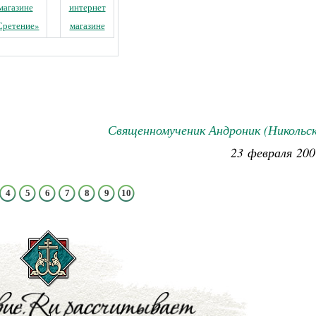
магазине
интернет
Сретение»
магазине
Священномученик Андроник (Никольск
23 февраля 200
4
5
6
7
8
9
10