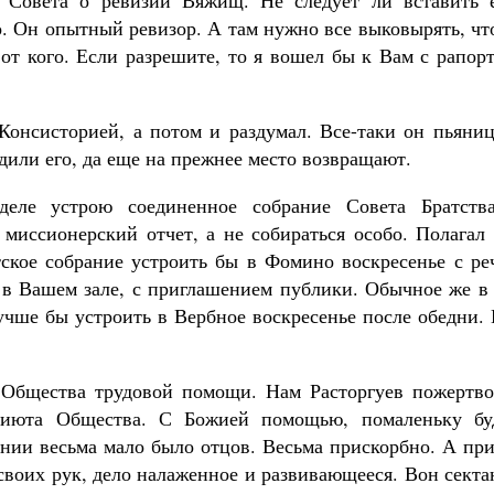
 Совета о ревизии Вяжищ. Не следует ли вставить 
о. Он опытный ревизор. А там нужно все выковырять, ч
от кого. Если разрешите, то я вошел бы к Вам с рапор
онсисторией, а потом и раздумал. Все-таки он пьяниц
дили его, да еще на прежнее место возвращают.
деле устрою соединенное собрание Совета Братств
 миссионерский отчет, а не собираться особо. Полагал
тское собрание устроить бы в Фомино воскресенье с ре
 в Вашем зале, с приглашением публики. Обычное же в 
учше бы устроить в Вербное воскресенье после обедни.
 Общества трудовой помощи. Нам Расторгуев пожертво
риюта Общества. С Божией помощью, помаленьку бу
ании весьма мало было отцов. Весьма прискорбно. А пр
 своих рук, дело налаженное и развивающееся. Вон сект