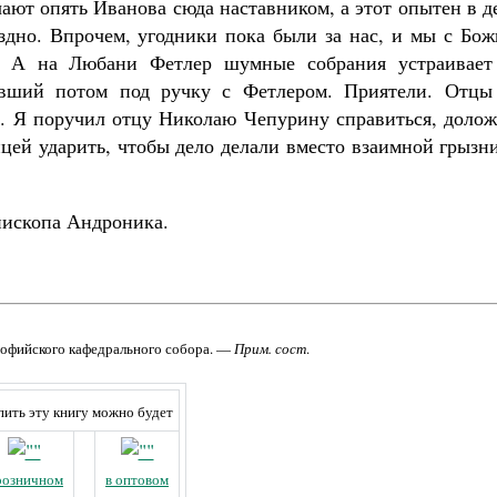
ают опять Иванова сюда наставником, а этот опытен в д
оздно. Впрочем, угодники пока были за нас, и мы с Бо
. А на Любани Фетлер шумные собрания устраивает
явший потом под ручку с Фетлером. Приятели. Отцы
и. Я поручил отцу Николаю Чепурину справиться, долож
ицей ударить, чтобы дело делали вместо взаимной грызн
пископа Андроника.
Софийского кафедрального собора. —
Прим. сост
.
пить эту книгу можно будет
розничном
в оптовом