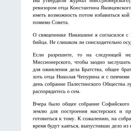
Вы утвердили журнал Мисс[ионерского]
ревизором отца Константина Яковцевског
иметь возможность потом избавиться кой 
помимо Совета.
О священнике Никишине я согласился с К
бийца. Не слишком ли снисходительно осу
Если разрешите, то на следующей не
Миссионерского, чтобы заодно заслушать
для оживления дела Братства, общее бра
хоть отца Николая Чепурина и с певчими
день собрание Палестинского Общества л
распорядитесь о сем.
Вчера было общее собрание Софийского
землю для построения мастерских и п
готовиться к тому. К сожалению, на собр
время будут каяться, выпустивши дело из