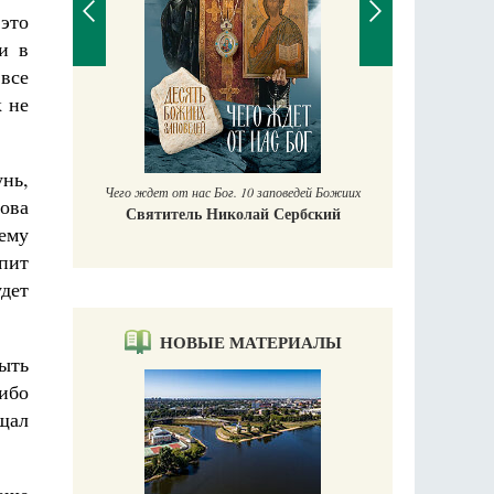
это
и в
 все
к не
П
Е
аучись у
нь,
Чего ждет от нас Бог. 10 заповедей Божиих
нова
Святитель Николай Сербский
ему
спит
дет
НОВЫЕ МАТЕРИАЛЫ
ыть
ибо
щал