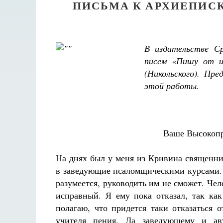
ПИСЬМА К АРХИЕПИС
В издательстве Ср
писем «Пишу от из
(Никольского). Пр
этой работы.
Ваше Высокопр
На днях был у меня из Кривина священн
в заведующие псаломщическими курсами. 
разумеется, руководить им не сможет. Че
исправный. Я ему пока отказал, так ка
полагаю, что придется таки отказаться о
учителя пения. Да заведующему и ав