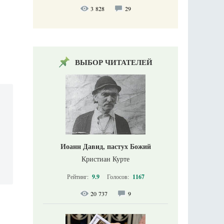
3 828
29
ВЫБОР ЧИТАТЕЛЕЙ
Иоанн Давид, пастух Божий
Кристиан Курте
Рейтинг:
9.9
Голосов:
1167
20 737
9