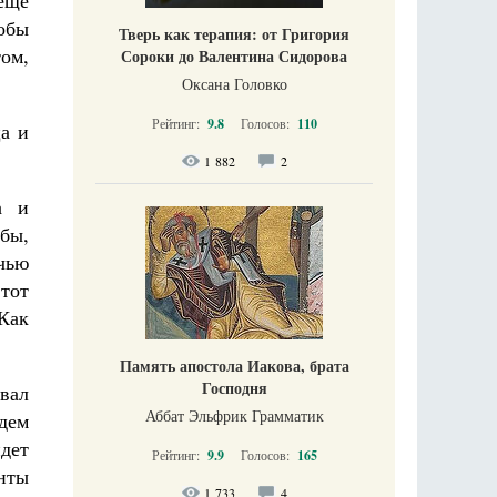
еще
тобы
Тверь как терапия: от Григория
том,
Сороки до Валентина Сидорова
Оксана Головко
Рейтинг:
9.8
Голосов:
110
а и
1 882
2
а и
 бы,
чью
тот
 Как
Память апостола Иакова, брата
Господня
вал
Аббат Эльфрик Грамматик
дем
идет
Рейтинг:
9.9
Голосов:
165
анты
1 733
4