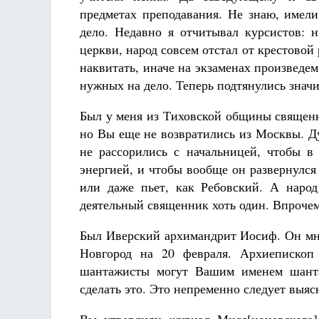
предметах преподавания. Не знаю, имел
дело. Недавно я отчитывал курсистов: 
церкви, народ совсем отстал от крестовой
наквитать, иначе на экзаменах произведе
нужных на дело. Теперь подтянулись значи
Разлуки не будет
Был у меня из Тиховской общины священн
Фредерика де Грааф
но Вы еще не возвратились из Москвы. Ду
не рассорились с начальницей, чтобы в
энергией, и чтобы вообще он развернулся
или даже пьет, как Ребовский. А наро
деятельный священник хоть один. Впрочем,
Был Иверский архимандрит Иосиф. Он мне
Новгород на 20 февраля. Архиепископ
шантажисты могут Вашим именем шанта
сделать это. Это непременно следует выяс