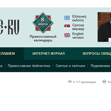
Ελληνική
έκδοση
Српска
верзиjа
English
Православный
version
календарь
СЛАВИЕМ
ИНТЕРНЕТ-ЖУРНАЛ
ВОПРОСЫ СВЯЩ
ка
|
Православная библиотека
|
Святые и святыни
|
Подвижники 
8 717 просмотров
Ра