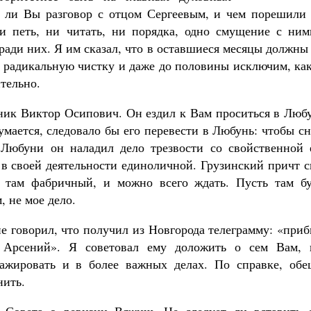
и ли Вы разговор с отцом Сергеевым, и чем порешили 
ни петь, ни читать, ни порядка, одно смущение с ним
 ради них. Я им сказал, что в оставшиеся месяцы должны
м радикальную чистку и даже до половины исключим, ка
тельно.
Великомученик Георгий Победоносец. Н
святого
ик Виктор Осипович. Он ездил к Вам проситься в Любу
Роман Котов
Как найти своё место в жизни
мается, следовало бы его перевести в Любунь: чтобы с
Кирилл Мурышев
 Любуни он наладил дело трезвости со свойственной 
 в своей деятельности единоличной. Грузинский причт 
д там фабричный, и можно всего ждать. Пусть там бу
 не мое дело.
 говорил, что получил из Новгорода телеграмму: «приб
 Арсений». Я советовал ему доложить о сем Вам, 
жировать и в более важных делах. По справке, обе
нить.