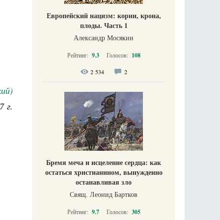
Европейский нацизм: корни, крона,
плоды. Часть 1
Александр Мосякин
Рейтинг:
9.3
Голосов:
108
2 534
2
ий)
7 г.
Бремя меча и исцеление сердца: как
остаться христианином, вынужденно
останавливая зло
Свящ. Леонид Бартков
Рейтинг:
9.7
Голосов:
305