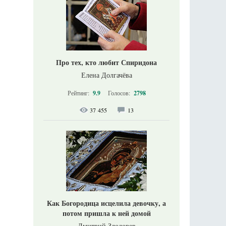
Про тех, кто любит Спиридона
Елена Долгачёва
Рейтинг:
9.9
Голосов:
2798
37 455
13
Как Богородица исцелила девочку, а
потом пришла к ней домой
Дмитрий Злодорев