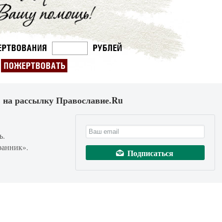
 на рассылку Православие.Ru
ь.
ранник».