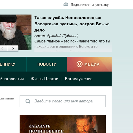
Подписаться на рассылку
Такая служба. Новосоловецкая
Вселугская пустынь, остров Божье
дело
Архим. Аркадий (Губанов)
Самое главное – это понимание того, что ты
находишься в единении с Богом, и то
понимание Царства Божьего, которое
пребывает везде и всюду.
ЕННИКУ
НОВОСТИ
МЕДИА
благочестия
|
Жизнь Церкви
|
Богослужение
спечатать