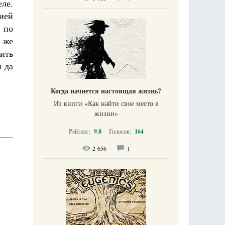
еле.
жией
 по
 же
ить
и да
Когда начнется настоящая жизнь?
Из книги «Как найти свое место в
жизни​»
Рейтинг:
9.8
Голосов:
164
2 656
1