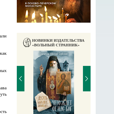
вали
НОВИНКИ ИЗДАТЕЛЬСТВА
«ВОЛЬНЫЙ СТРАННИК»
как
ных
ава
уть
П
Е
аучись у
сть