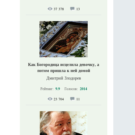
37 378
13
Как Богородица исцелила девочку, а
потом пришла к ней домой
Дмитрий Злодорев
Рейтинг:
9.9
Голосов:
2014
23 704
11