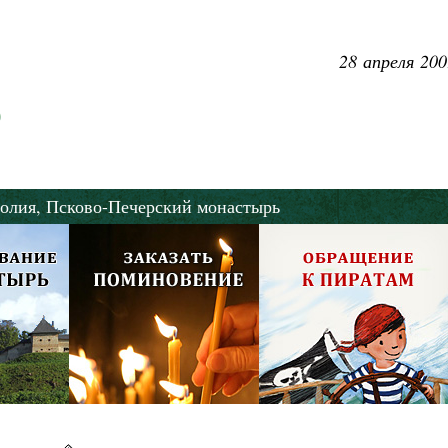
Роман Котов
Как найти своё место в жизни
Кирилл Мурышев
28 апреля 200
олия,
Псково-Печерский монастырь