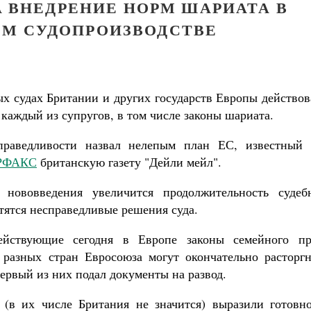
А ВНЕДРЕНИЕ НОРМ ШАРИАТА В
М СУДОПРОИЗВОДСТВЕ
ых судах Британии и других государств Европы действо
каждый из супругов, в том числе законы шариата.
праведливости назвал нелепым план ЕС, известный 
РФАКС
британскую газету "Дейли мейл".
 нововведения увеличится продолжительность судеб
тятся несправедливые решения суда.
йствующие сегодня в Европе законы семейного пр
 разных стран Евросоюза могут окончательно расторгн
первый из них подал документы на развод.
Великомученик Георгий Победоносец. Н
 (в их числе Британия не значится) выразили готовно
святого