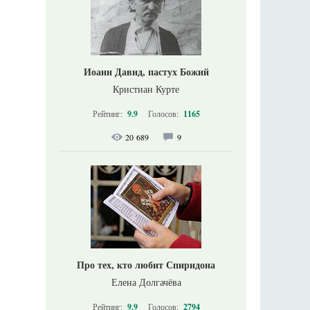
Иоанн Давид, пастух Божий
Кристиан Курте
Рейтинг:
9.9
Голосов:
1165
20 689
9
Про тех, кто любит Спиридона
Елена Долгачёва
Рейтинг:
9.9
Голосов:
2794