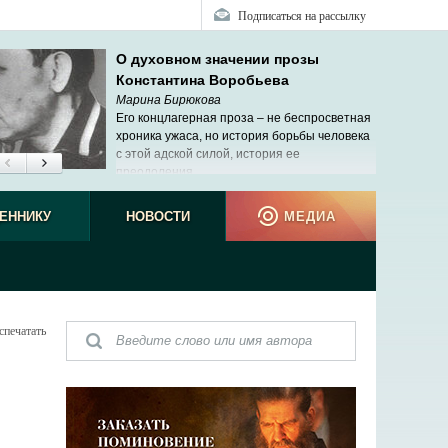
Подписаться на рассылку
О духовном значении прозы
Константина Воробьева
Марина Бирюкова
Его концлагерная проза – не беспросветная
хроника ужаса, но история борьбы человека
с этой адской силой, история ее
преодоления.
ЕННИКУ
НОВОСТИ
МЕДИА
спечатать