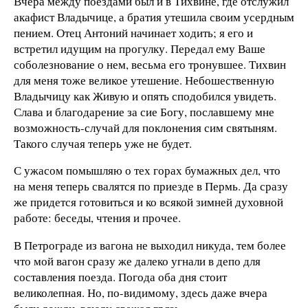
Вчера между поездами был и в Тихвине, где отслужил
акафист Владычице, а братия утешила своим усердным
пением. Отец Антоний начинает ходить; я его и
встретил идущим на прогулку. Передал ему Ваше
соболезнование о нем, весьма его тронувшее. Тихвин
для меня тоже великое утешение. Небошественную
Владычицу как Живую и опять сподобился увидеть.
Слава и благодарение за сие Богу, пославшему мне
возможность-случай для поклонения сим святыням.
Такого случая теперь уже не будет.
С ужасом помышляю о тех горах бумажных дел, что
на меня теперь свалятся по приезде в Пермь. Да сразу
же придется готовиться и ко всякой зимней духовной
работе: беседы, чтения и прочее.
В Петрограде из вагона не выходил никуда, тем более
что мой вагон сразу же далеко угнали в депо для
составления поезда. Погода оба дня стоит
великолепная. Но, по-видимому, здесь даже вчера