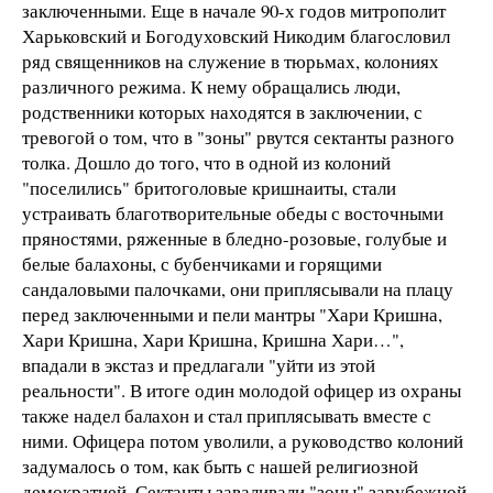
заключенными. Еще в начале 90-х годов митрополит
Харьковский и Богодуховский Никодим благословил
ряд священников на служение в тюрьмах, колониях
различного режима. К нему обращались люди,
родственники которых находятся в заключении, с
тревогой о том, что в "зоны" рвутся сектанты разного
толка. Дошло до того, что в одной из колоний
"поселились" бритоголовые кришнаиты, стали
устраивать благотворительные обеды с восточными
пряностями, ряженные в бледно-розовые, голубые и
белые балахоны, с бубенчиками и горящими
сандаловыми палочками, они приплясывали на плацу
перед заключенными и пели мантры "Хари Кришна,
Хари Кришна, Хари Кришна, Кришна Хари…",
впадали в экстаз и предлагали "уйти из этой
реальности". В итоге один молодой офицер из охраны
также надел балахон и стал приплясывать вместе с
ними. Офицера потом уволили, а руководство колоний
задумалось о том, как быть с нашей религиозной
демократией. Сектанты заваливали "зоны" зарубежной