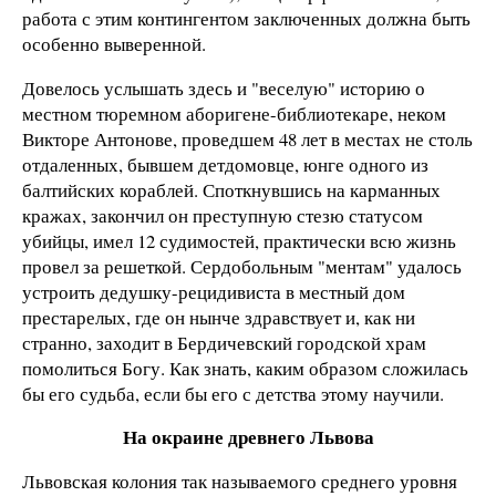
работа с этим контингентом заключенных должна быть
особенно выверенной.
Довелось услышать здесь и "веселую" историю о
местном тюремном аборигене-библиотекаре, неком
Викторе Антонове, проведшем 48 лет в местах не столь
отдаленных, бывшем детдомовце, юнге одного из
балтийских кораблей. Споткнувшись на карманных
кражах, закончил он преступную стезю статусом
убийцы, имел 12 судимостей, практически всю жизнь
провел за решеткой. Сердобольным "ментам" удалось
устроить дедушку-рецидивиста в местный дом
престарелых, где он нынче здравствует и, как ни
странно, заходит в Бердичевский городской храм
помолиться Богу. Как знать, каким образом сложилась
бы его судьба, если бы его с детства этому научили.
На окраине древнего Львова
Львовская колония так называемого среднего уровня