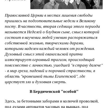
Православной Церкви в местах лишения свободы
пришлась на подготовительные недели к Великому
посту. В частности, вторая седмица этого периода
называется Неделей о блудном сыне, смысл которой
состоит в научении людей умению распоряжаться
собственной жизнью, творческими дарами,
которыми наделен каждый человек от рождения.
Духовный смысл этой евангельской притчи
иллюстрирует огромный трагизм, происходящий
повсеместно с личностью, ушедшей "в страну далече"
- в мир греха, падений и порочной страстности, в
область "кромешной тьмы Египетской", где
царствует зло и духовная смерть.
В Бердичевской "особой"
Здесь, за бетонными заборами и колючей проволкой,
под дулами автоматов часовых на вышках, под