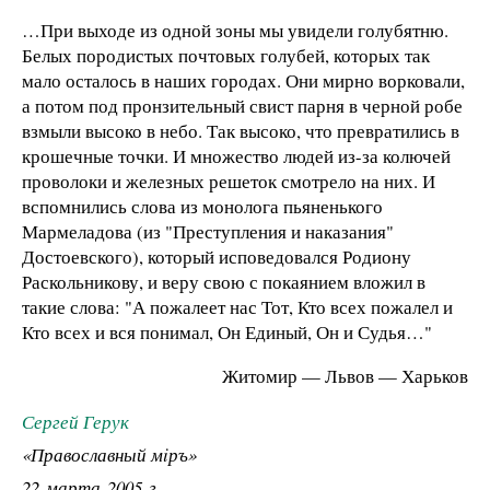
…При выходе из одной зоны мы увидели голубятню.
Белых породистых почтовых голубей, которых так
мало осталось в наших городах. Они мирно ворковали,
а потом под пронзительный свист парня в черной робе
взмыли высоко в небо. Так высоко, что превратились в
крошечные точки. И множество людей из-за колючей
проволоки и железных решеток смотрело на них. И
вспомнились слова из монолога пьяненького
Мармеладова (из "Преступления и наказания"
Достоевского), который исповедовался Родиону
Раскольникову, и веру свою с покаянием вложил в
такие слова: "А пожалеет нас Тот, Кто всех пожалел и
Кто всех и вся понимал, Он Единый, Он и Судья…"
Житомир — Львов — Харьков
Сергей Герук
«Православный мiръ»
22 марта 2005 г.