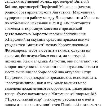
священник Зиновий Ромах, протоиерей Виталий
Бойков, протоиерей Порфений Маркевич (кстати,
родной брат архиепископа Августина (Маркевича),
курирующего работу между Департаментом Украины
по отбыванию наказаний и УПЦ). Им приходится
совмещать тюремную миссию с приходской
деятельностью. Коростышевский благочинный
о.Парфений за скудные средства прихода все же
умудряется "мотаться" между Коростышевом и
Житомиром, чтобы посетить узников, одарить их
свечами, богослужебным вином, литературой,
иконками. Как и владыка Августин, они полагают, что
вопрос введения капелланства в вооруженные силы и
места лишения свободы особенно актуален. Отцу
Парфению неоднократно приходилось исповедовать
"расстрельников", как и тех, кому высшая мера
заменена пожизненным заключением. Такие люди
теперь будут находиться в Житомирской тюрьме №8
("Православный мир" планирует рассказать о ней в
одном из своих выпусков), отец Парфений считает, что