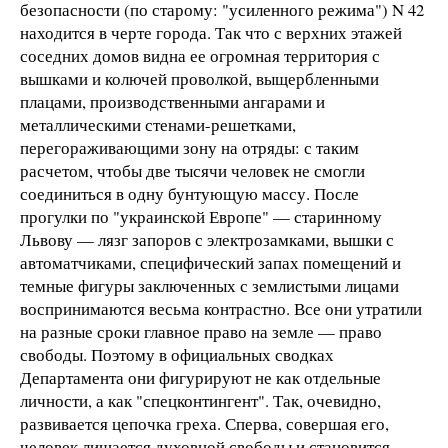
безопасности (по старому: "усиленного режима") N 42
находится в черте города. Так что с верхних этажей
соседних домов видна ее огромная территория с
вышками и колючей проволкой, выщербленными
плацами, производственными ангарами и
металлическими стенами-решетками,
перегораживающими зону на отряды: с таким
расчетом, чтобы две тысячи человек не смогли
соединиться в одну бунтующую массу. После
прогулки по "украинской Европе" — старинному
Львову — лязг запоров с электрозамками, вышки с
автоматчиками, специфический запах помещений и
темные фигуры заключенных с землистыми лицами
воспринимаются весьма контрастно. Все они утратили
на разные сроки главное право на земле — право
свободы. Поэтому в официальных сводках
Департамента они фигурируют не как отдельные
личности, а как "спецконтингент". Так, очевидно,
развивается цепочка греха. Сперва, совершая его,
человек лишается духовной свободы и становится