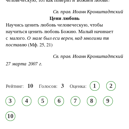
Св. прав. Иоанн Кронштадтский
Цени любовь
Научись ценить любовь человеческую, чтобы
научиться ценить любовь Божию. Малый начинает
с малого.
О мале был еси верен, над многими тя
поставлю
(Мф. 25, 21)
Св. прав. Иоанн Кронштадтский
27 марта 2007 г.
10
3
1
2
Рейтинг:
Голосов:
Оценка:
3
4
5
6
7
8
9
10