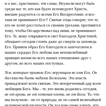
и о нас, христианах, эти слова. Неужели могут быть
среди нас те, кто как будто исповедуют Христа,
внешне радуются со всеми Его Воскресению, и все-
таки не принимают Его?! Святые отцы говорят, что те,
кто не хотят расстаться со своими грехами, противятся
тому, чтобы Он царствовал над ними, не принимают
Его. Те, кому открывается свет благодати Христовой,
обещают сегодня стоять даже до смерти за заповедь
Его. Примем образ Его благодати и запечатлеем в
наших сердцах Его любовь как непоколебимый
принцип жизни во всех наших отношениях друг с
другом, во всех наших поступках.
Тем, которые приняли Его, верующим во имя Его, Он
дал власть быть чадами Божиими.
Эта власть
принадлежит всем святым. Это неизреченный дар всем
любящим Бога. Мы – те, кто вновь родились сегодня,
не от крови, не от хотения плоти, но от Бога.
То, что
мы получили – не от природы, не по самой величайшей
человеческой щедрости. Он дал нам снова узнать, что