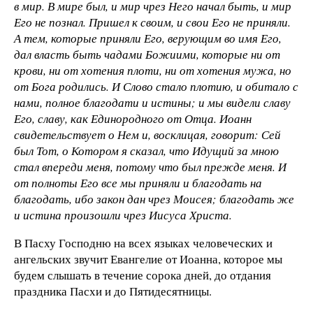
в мир. В мире был, и мир чрез Него начал быть, и мир
Его не познал. Пришел к своим, и свои Его не приняли.
А тем, которые приняли Его, верующим во имя Его,
дал власть быть чадами Божиими, которые ни от
крови, ни от хотения плоти, ни от хотения мужа, но
от Бога родились. И Слово стало плотию, и обитало с
нами, полное благодати и истины; и мы видели славу
Его, славу, как Единородного от Отца. Иоанн
свидетельствует о Нем и, восклицая, говорит: Сей
был Тот, о Котором я сказал, что Идущий за мною
стал впереди меня, потому что был прежде меня. И
от полноты Его все мы приняли и благодать на
благодать, ибо закон дан чрез Моисея; благодать же
и истина произошли чрез Иисуса Христа.
В Пасху Господню на всех языках человеческих и
ангельских звучит Евангелие от Иоанна, которое мы
будем слышать в течение сорока дней, до отдания
праздника Пасхи и до Пятидесятницы.