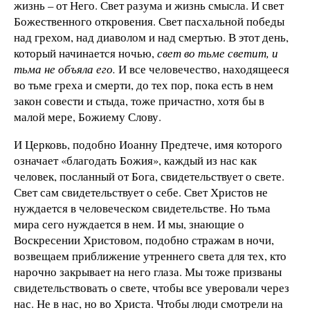
жизнь – от Него. Свет разума и жизнь смысла. И свет
Божественного откровения. Свет пасхальной победы
над грехом, над диаволом и над смертью. В этот день,
который начинается ночью,
свет во тьме светит, и
тьма не объяла его.
И все человечество, находящееся
во тьме греха и смерти, до тех пор, пока есть в нем
закон совести и стыда, тоже причастно, хотя бы в
малой мере, Божиему Слову.
И Церковь, подобно Иоанну Предтече, имя которого
означает «благодать Божия», каждый из нас как
человек, посланный от Бога, свидетельствует о свете.
Свет сам свидетельствует о себе. Свет Христов не
нуждается в человеческом свидетельстве. Но тьма
мира сего нуждается в нем. И мы, знающие о
Воскресении Христовом, подобно стражам в ночи,
возвещаем приближение утреннего света для тех, кто
нарочно закрывает на него глаза. Мы тоже призваны
свидетельствовать о свете, чтобы все уверовали через
нас. Не в нас, но во Христа. Чтобы люди смотрели на