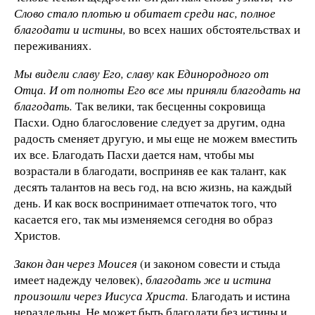
Слово стало плотью и обитает среди нас, полное
благодати и истины,
во всех наших обстоятельствах и
переживаниях.
Мы видели славу Его, славу как Единородного от
Отца. И от полноты Его все мы приняли благодать на
благодать.
Так велики, так бесценны сокровища
Пасхи. Одно благословение следует за другим, одна
радость сменяет другую, и мы еще не можем вместить
их все. Благодать Пасхи дается нам, чтобы мы
возрастали в благодати, восприняв ее как талант, как
десять талантов на весь год, на всю жизнь, на каждый
день. И как воск воспринимает отпечаток того, что
касается его, так мы изменяемся сегодня во образ
Христов.
Закон дан через Моисея
(и законом совести и стыда
имеет надежду человек),
благодать же и истина
произошли через Иисуса Христа.
Благодать и истина
нераздельны. Не может быть благодати без истины и