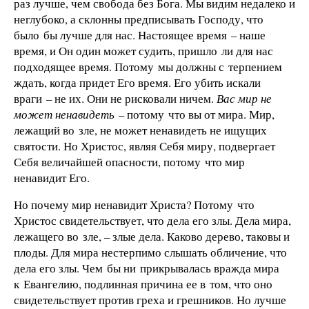
раз лучше, чем свобода без Бога. Мы видим недалеко и
неглубоко, а склонны предписывать Господу, что
было бы лучше для нас. Настоящее время – наше
время, и Он один может судить, пришло ли для нас
подходящее время. Потому мы должны с терпением
ждать, когда придет Его время. Его убить искали
враги – не их. Они не рисковали ничем.
Вас мир не
может ненавидеть
– потому что вы от мира. Мир,
лежащий во зле, не может ненавидеть не ищущих
святости. Но Христос, являя Себя миру, подвергает
Себя величайшей опасности, потому что мир
ненавидит Его.
Но почему мир ненавидит Христа? Потому что
Христос свидетельствует, что дела его злы. Дела мира,
лежащего во зле, – злые дела. Каково дерево, таковы и
плоды. Для мира нестерпимо слышать обличение, что
дела его злы. Чем бы ни прикрывалась вражда мира
к Евангелию, подлинная причина ее в том, что оно
свидетельствует против греха и грешников. Но лучше