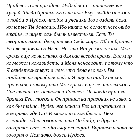
Приближался праздник Иудейский – поставление
кущей. Тогда братья Его сказали Ему: выйди отсюда
и пойди в Иудею, чтобы и ученики Твои видели дела,
которые Ты делаешь. Ибо никто не делает чего-либо
втайне, и ищет сам быть известным. Если Ты
творишь такие дела, то яви Себя миру. Ибо и братья
Его не веровали в Него. На это Иисус сказал им: Мое
время еще не настало, а для вас всегда время. Вас мир
не может ненавидеть, а Меня ненавидит, потому что
Я свидетельствую о нем, что дела его злы. Вы
пойдите на праздник сей; а Я еще не пойду на сей
праздник, потому что Мое время еще не исполнилось.
Сие сказав им, остался в Галилее. Но когда пришли
братья Его, тогда и Он пришел на праздник не явно, а
как бы тайно. Иудеи же искали Его на празднике и
говорили: где Он? И много толков было о Нем
в народе: одни говорили, что Он добр; а другие
говорили: нет, но обольщает народ. Впрочем никто не
говорил о Нем явно, боясь Иудеев.