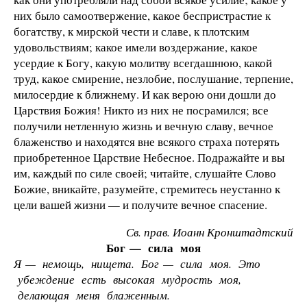
них было самоотвержение, какое беспристрастие к
богатству, к мирской чести и славе, к плотским
удовольствиям; какое имели воздержание, какое
усердие к Богу, какую молитву всегдашнюю, какой
труд, какое смирение, незлобие, послушание, терпение,
милосердие к ближнему. И как верою они дошли до
Царствия Божия! Никто из них не посрамился; все
получили нетленную жизнь и вечную славу, вечное
блаженство и находятся вне всякого страха потерять
приобретенное Царствие Небесное. Подражайте и вы
им, каждый по силе своей; читайте, слушайте Слово
Божие, вникайте, разумейте, стремитесь неустанно к
цели вашей жизни — и получите вечное спасение.
Св. прав. Иоанн Кронштадтский
Бог — сила моя
Я — немощь, нищета. Бог — сила моя. Это
убеждение есть высокая мудрость моя,
делающая меня блаженным.