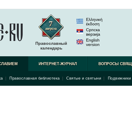
Ελληνική
έκδοση
Српска
верзиjа
English
Православный
version
календарь
СЛАВИЕМ
ИНТЕРНЕТ-ЖУРНАЛ
ВОПРОСЫ СВЯЩ
ка
|
Православная библиотека
|
Святые и святыни
|
Подвижники 