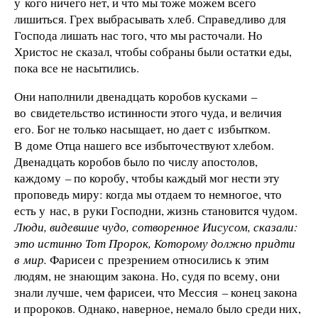
у кого ничего нет, и что мы тоже можем всего
лишиться. Грех выбрасывать хлеб. Справедливо для
Господа лишать нас того, что мы расточали. Но
Христос не сказал, чтобы собраны были остатки еды,
пока все не насытились.
Они наполнили двенадцать коробов кусками –
во свидетельство истинности этого чуда, и величия
его. Бог не только насыщает, но дает с избытком.
В доме Отца нашего все избыточествуют хлебом.
Двенадцать коробов было по числу апостолов,
каждому – по коробу, чтобы каждый мог нести эту
проповедь миру: когда мы отдаем то немногое, что
есть у нас, в руки Господни, жизнь становится чудом.
Люди, видевшие чудо, сотворенное Иисусом, сказали:
это истинно Тот Пророк, Которому должно придти
в мир.
Фарисеи с презрением относились к этим
людям, не знающим закона. Но, судя по всему, они
знали лучше, чем фарисеи, что Мессия – конец закона
и пророков. Однако, наверное, немало было среди них,