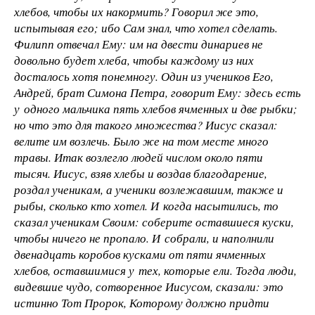
хлебов, чтобы их накормить? Говорил же это,
испытывая его; ибо Сам знал, что хотел сделать.
Филипп отвечал Ему: им на двести динариев не
довольно будет хлеба, чтобы каждому из них
досталось хотя понемногу. Один из учеников Его,
Андрей, брат Симона Петра, говорит Ему: здесь есть
у одного мальчика пять хлебов ячменных и две рыбки;
но что это для такого множества? Иисус сказал:
велите им возлечь. Было же на том месте много
травы. Итак возлегло людей числом около пяти
тысяч. Иисус, взяв хлебы и воздав благодарение,
роздал ученикам, а ученики возлежавшим, также и
рыбы, сколько кто хотел. И когда насытились, то
сказал ученикам Своим: соберите оставшиеся куски,
чтобы ничего не пропало. И собрали, и наполнили
двенадцать коробов кусками от пяти ячменных
хлебов, оставшимися у тех, которые ели. Тогда люди,
видевшие чудо, сотворенное Иисусом, сказали: это
истинно Тот Пророк, Которому должно придти