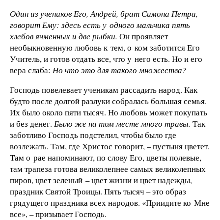
Один из учеников Его, Андрей, брат Симона Петра,
говорит Ему: здесь есть у одного мальчика пять
хлебов ячменных и две рыбки.
Он проявляет
необыкновенную любовь к тем, о ком заботится Его
Учитель, и готов отдать все, что у него есть. Но и его
вера слаба:
Но что это для такого множества?
Господь повелевает ученикам рассадить народ. Как
будто после долгой разлуки собралась большая семья.
Их было около пяти тысяч. Но любовь может покупать
и без денег.
Было же на том месте много травы.
Так
заботливо Господь подстелил, чтобы было где
возлежать. Там, где Христос говорит, – пустыня цветет.
Там о рае напоминают, по слову Его, цветы полевые,
там трапеза готова великолепнее самых великолепных
пиров, цвет зеленый – цвет жизни и цвет надежды,
праздник Святой Троицы. Пять тысяч – это образ
грядущего праздника всех народов. «Приидите ко Мне
все», – призывает Господь.