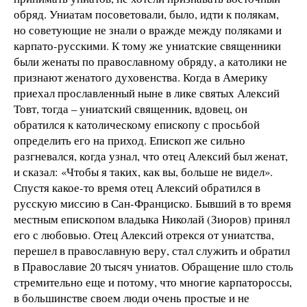
обряд. Униатам посоветовали, было, идти к полякам,
но советующие не знали о вражде между поляками и
карпато-русскими. К тому же униатские священники
были женаты по православному обряду, а католики не
признают женатого духовенства. Когда в Америку
приехал прославленный ныне в лике святых Алексий
Товт, тогда – униатский священник, вдовец, он
обратился к католическому епископу с просьбой
определить его на приход. Епископ же сильно
разгневался, когда узнал, что отец Алексий был женат,
и сказал: «Чтобы я таких, как вы, больше не видел».
Спустя какое-то время отец Алексий обратился в
русскую миссию в Сан-Франциско. Бывший в то время
местным епископом владыка Николай (Зиоров) принял
его с любовью. Отец Алексий отрекся от униатства,
перешел в православную веру, стал служить и обратил
в Православие 20 тысяч униатов. Обращение шло столь
стремительно еще и потому, что многие карпатороссы,
в большинстве своем люди очень простые и не