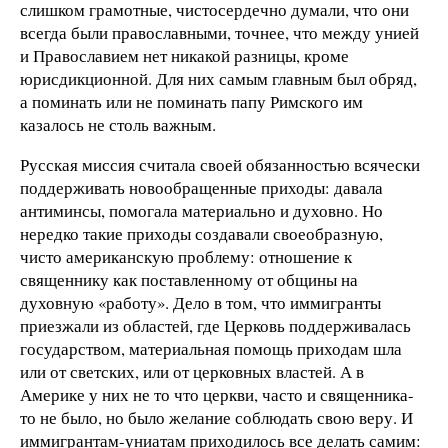
слишком грамотные, чистосердечно думали, что они
всегда были православными, точнее, что между унией
и Православием нет никакой разницы, кроме
юрисдикционной. Для них самым главным был обряд,
а поминать или не поминать папу Римского им
казалось не столь важным.
Русская миссия считала своей обязанностью всячески
поддерживать новообращенные приходы: давала
антиминсы, помогала материально и духовно. Но
нередко такие приходы создавали своеобразную,
чисто американскую проблему: отношение к
священнику как поставленному от общины на
духовную «работу». Дело в том, что иммигранты
приезжали из областей, где Церковь поддерживалась
государством, материальная помощь приходам шла
или от светских, или от церковных властей. А в
Америке у них не то что церкви, часто и священника-
то не было, но было желание соблюдать свою веру. И
иммигрантам-униатам приходилось все делать самим: