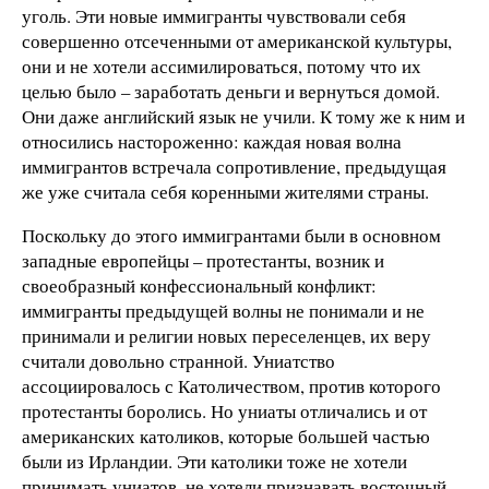
уголь. Эти новые иммигранты чувствовали себя
совершенно отсеченными от американской культуры,
они и не хотели ассимилироваться, потому что их
целью было – заработать деньги и вернуться домой.
Они даже английский язык не учили. К тому же к ним и
относились настороженно: каждая новая волна
иммигрантов встречала сопротивление, предыдущая
же уже считала себя коренными жителями страны.
Поскольку до этого иммигрантами были в основном
западные европейцы – протестанты, возник и
своеобразный конфессиональный конфликт:
иммигранты предыдущей волны не понимали и не
принимали и религии новых переселенцев, их веру
считали довольно странной. Униатство
ассоциировалось с Католичеством, против которого
протестанты боролись. Но униаты отличались и от
американских католиков, которые большей частью
были из Ирландии. Эти католики тоже не хотели
принимать униатов, не хотели признавать восточный