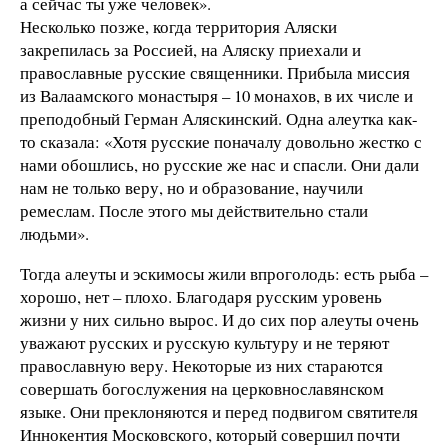
а сейчас ты уже человек».
Несколько позже, когда территория Аляски
закрепилась за Россией, на Аляску приехали и
православные русские священники. Прибыла миссия
из Валаамского монастыря – 10 монахов, в их числе и
преподобный Герман Аляскинский. Одна алеутка как-
то сказала: «Хотя русские поначалу довольно жестко с
нами обошлись, но русские же нас и спасли. Они дали
нам не только веру, но и образование, научили
ремеслам. После этого мы действительно стали
людьми».
Тогда алеуты и эскимосы жили впроголодь: есть рыба –
хорошо, нет – плохо. Благодаря русским уровень
жизни у них сильно вырос. И до сих пор алеуты очень
уважают русских и русскую культуру и не теряют
православную веру. Некоторые из них стараются
совершать богослужения на церковнославянском
языке. Они преклоняются и перед подвигом святителя
Иннокентия Московского, который совершил почти