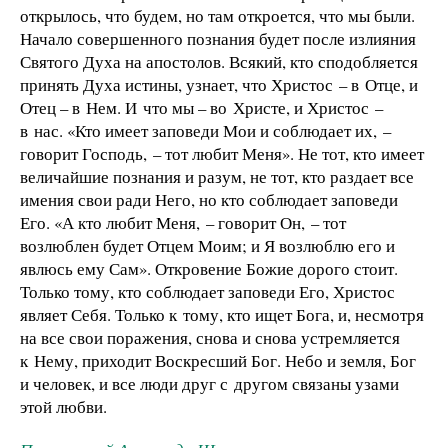
открылось, что будем, но там откроется, что мы были.
Начало совершенного познания будет после излияния
Святого Духа на апостолов. Всякий, кто сподобляется
принять Духа истины, узнает, что Христос – в Отце, и
Отец – в Нем. И что мы – во Христе, и Христос –
в нас. «Кто имеет заповеди Мои и соблюдает их, –
говорит Господь, – тот любит Меня». Не тот, кто имеет
величайшие познания и разум, не тот, кто раздает все
имения свои ради Него, но кто соблюдает заповеди
Его. «А кто любит Меня, – говорит Он, – тот
возлюблен будет Отцем Моим; и Я возлюблю его и
явлюсь ему Сам». Откровение Божие дорого стоит.
Только тому, кто соблюдает заповеди Его, Христос
являет Себя. Только к тому, кто ищет Бога, и, несмотря
на все свои поражения, снова и снова устремляется
к Нему, приходит Воскресший Бог. Небо и земля, Бог
и человек, и все люди друг с другом связаны узами
этой любви.