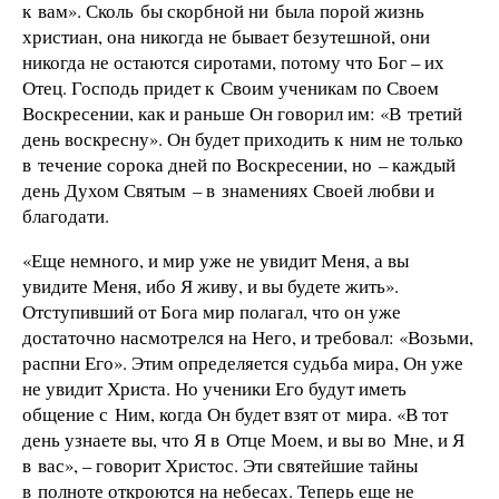
к вам». Сколь бы скорбной ни была порой жизнь
христиан, она никогда не бывает безутешной, они
никогда не остаются сиротами, потому что Бог – их
Отец. Господь придет к Своим ученикам по Своем
Воскресении, как и раньше Он говорил им: «В третий
день воскресну». Он будет приходить к ним не только
в течение сорока дней по Воскресении, но – каждый
день Духом Святым – в знамениях Своей любви и
благодати.
«Еще немного, и мир уже не увидит Меня, а вы
увидите Меня, ибо Я живу, и вы будете жить».
Отступивший от Бога мир полагал, что он уже
достаточно насмотрелся на Него, и требовал: «Возьми,
распни Его». Этим определяется судьба мира, Он уже
не увидит Христа. Но ученики Его будут иметь
общение с Ним, когда Он будет взят от мира. «В тот
день узнаете вы, что Я в Отце Моем, и вы во Мне, и Я
в вас», – говорит Христос. Эти святейшие тайны
в полноте откроются на небесах. Теперь еще не