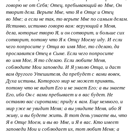
говорю не от Себя; Отец, пребывающий во Мне, Он
творит дела. Верьте Мне, что Я в Отце и Отец
во Мне; а если не так, то верьте Мне по самым делам.
Истинно, истинно говорю вам: верующий в Меня,
дела, которые творю Я, и он сотворит, и больше сих
сотворит, потому что Я к Отцу Моему иду. И если
чего попросите у Отца во имя Мое, то сделаю, да
прославится Отец в Сыне. Если чего попросите
во имя Мое, Я то сделаю. Если любите Меня,
соблюдите Мои заповеди. И Я умолю Отца, и даст
вам другого Утешителя, да пребудет с вами вовек,
Духа истины, Которого мир не может принять,
потому что не видит Его и не знает Его; а вы знаете
Его, ибо Он с вами пребывает и в вас будет. Не
оставлю вас сиротами; приду к вам. Еще немного, и
мир уже не увидит Меня; а вы увидите Меня, ибо Я
живу, и вы будете жить. В тот день узнаете вы, что
Я в Отце Моем, и вы во Мне, и Я в вас. Кто имеет
заповеди Мои и соблюдает их, тот любит Меня; а