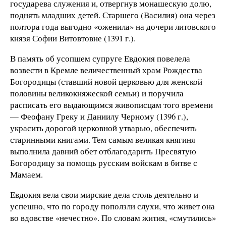
государева служения и, отвергнув монашескую долю,
поднять младших детей. Старшего (Василия) она через
полтора года выгодно «оженила» на дочери литовского
князя Софии Витовтовне (1391 г.).
В память об усопшем супруге Евдокия повелела
возвести в Кремле величественный храм Рождества
Богородицы (ставший новой церковью для женской
половины великокняжеской семьи) и поручила
расписать его выдающимся живописцам того времени
— Феофану Греку и Даниилу Черному (1396 г.),
украсить дорогой церковной утварью, обеспечить
старинными книгами. Тем самым великая княгиня
выполнила давний обет отблагодарить Пресвятую
Богородицу за помощь русским войскам в битве с
Мамаем.
Евдокия вела свои мирские дела столь деятельно и
успешно, что по городу поползли слухи, что живет она
во вдовстве «нечестно». По словам жития, «смутились»