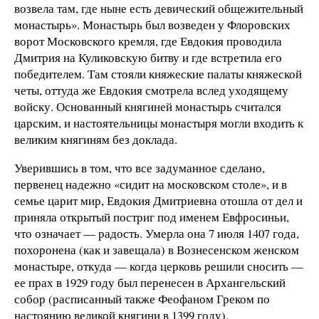
возвела там, где ныне есть девический общежительный
монастырь». Монастырь был возведен у Флоровских
ворот Московского кремля, где Евдокия проводила
Дмитрия на Куликовскую битву и где встретила его
победителем. Там стояли княжеские палаты княжеской
четы, оттуда же Евдокия смотрела вслед уходящему
войску. Основанный княгиней монастырь считался
царским, и настоятельницы монастыря могли входить к
великим княгиням без доклада.
Уверившись в том, что все задуманное сделано,
первенец надежно «сидит на московском столе», и в
семье царит мир, Евдокия Дмитриевна отошла от дел и
приняла открытый постриг под именем Евфросиньи,
что означает — радость. Умерла она 7 июля 1407 года,
похоронена (как и завещала) в Вознесенском женском
монастыре, откуда — когда церковь решили сносить —
ее прах в 1929 году был перенесен в Архангельский
собор (расписанный также Феофаном Греком по
настоянию великой княгини в 1399 году).