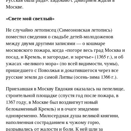
Москве.
«Свете мой светлый»
Не случайно летописец (Симеоновская летопись)
поместил сведения о свадьбе детей-молодоженов
между двумя другими записями — о кошмаре
московского пожара, когда «погоре весь град Москва и
посад, и Кремль, и загородье, и заречье» (1365 г.), и об
ужасах «великого мора» (по всей видимости, чумы),
пришедшего с Поволжья и докатившегося через все
русские земли до самой Литвы (осень-зима 1366 г.).
Приехавшая в Москву Евдокия оказалась на пепелище,
строительной площадке (спустя год после пожара, в
1367 году, в Москве был воздвигнут новый
белокаменный Кремль) и в очаге эпидемии
одновременно. Милосердная душа великой княгини,
наполненная состраданием к чужому горю,
разрывались от жалости и боли. К ней шли за