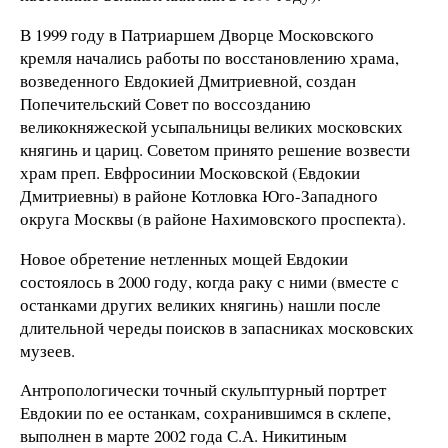
В 1999 году в Патриаршем Дворце Московского
кремля начались работы по восстановлению храма,
возведенного Евдокией Дмитриевной, создан
Попечительский Совет по воссозданию
великокняжеской усыпальницы великих московских
княгинь и цариц. Советом принято решение возвести
храм преп. Евфросинии Московской (Евдокии
Дмитриевны) в районе Котловка Юго-Западного
округа Москвы (в районе Нахимовского проспекта).
Новое обретение нетленных мощей Евдокии
состоялось в 2000 году, когда раку с ними (вместе с
останками других великих княгинь) нашли после
длительной череды поисков в запасниках московских
музеев.
Антропологически точный скульптурный портрет
Евдокии по ее останкам, сохранившимся в склепе,
выполнен в марте 2002 года С.А. Никитиным