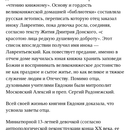
«чтению книжному». Основу и гордость
великокняжеской домашней «библиотеки» составляла
русская летопись, переписать которую отец заказал
иноку Лаврентию, пока девочка росла, соединяя,
согласно тексту Жития Дмитрия Донского, «с
красотою лица редкую душевную доброту». Этот
список впоследствии получил имя инока —
Лаврентьевский. Как повествует предание, именно в
отчем доме научилась юная княжна хранить заповеди
Божии и воспринимать великокняжеское достоинство
не как праздное и сытое житье, но как великое и тяжкое
служение людям и Отечеству. Помимо отца,
духовными учителями Евдокии были митрополит
Московский Алексий и преп. Сергий Радонежский.
Всей своей жизнью княгиня Евдокия доказала, что
усвоила заветы отца.
Миниатюрной 13-летней девочкой (согласно
антропологической реконструкции конца XX века, ее