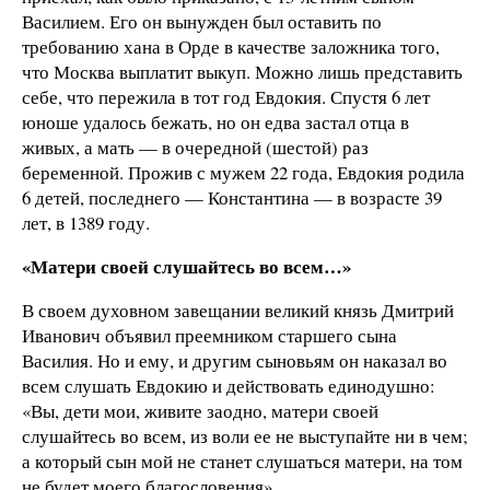
Василием. Его он вынужден был оставить по
требованию хана в Орде в качестве заложника того,
что Москва выплатит выкуп. Можно лишь представить
себе, что пережила в тот год Евдокия. Спустя 6 лет
юноше удалось бежать, но он едва застал отца в
живых, а мать — в очередной (шестой) раз
беременной. Прожив с мужем 22 года, Евдокия родила
6 детей, последнего — Константина — в возрасте 39
лет, в 1389 году.
«Матери своей слушайтесь во всем…»
В своем духовном завещании великий князь Дмитрий
Иванович объявил преемником старшего сына
Василия. Но и ему, и другим сыновьям он наказал во
всем слушать Евдокию и действовать единодушно:
«Вы, дети мои, живите заодно, матери своей
слушайтесь во всем, из воли ее не выступайте ни в чем;
а который сын мой не станет слушаться матери, на том
не будет моего благословения».