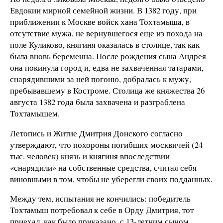
Евдокии мирной семейной жизни. В 1382 году, при
приближении к Москве войск хана Тохтамыша, в
отсутствие мужа, не вернувшегося еще из похода на
поле Куликово, княгиня оказалась в столице, так как
была вновь беременна. После рождения сына Андрея
она покинула город и, едва не захваченная татарами,
снарядившими за ней погоню, добралась к мужу,
пребывавшему в Костроме. Столица же княжества 26
августа 1382 года была захвачена и разграблена
Тохтамышем.
Летопись и Житие Дмитрия Донского согласно
утверждают, что похороны погибших москвичей (24
тыс. человек) князь и княгиня впоследствии
«снарядили» на собственные средства, считая себя
виновными в том, чтобы не уберегли своих подданных.
Между тем, испытания не кончились: победитель
Тохтамыш потребовал к себе в Орду Дмитрия, тот
приехал, как было приказано, с 13-летним сыном