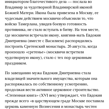
инициатором благочестивого дела — послала во
Владимир за чудотворной Владимирской иконой
Божией Матери. Икона была привезена в Москву, ее
чудесным действием москвичи объяснили то, что
войско Тамерлана, увидев боевую готовность
противника, не стало вступать в битву. На том месте,
где москвичи встречали икону, княгиня-мать Евдокия
Дмитриевна (вместе с Василием) распорядились
построить Сретенский монастырь. 26 августа, когда
произошло «сретенье» (москвичи встретили
чудотворную икону), стало с тех пор церковным
праздником.
По завещанию мужа Евдокия Дмитриевна стала
владелицей значительного имущества, которым она
распоряжалась по собственному усмотрению,
продолжая вести активное церковное строительство.
«Степенная книга» (XVI век) утверждает, что Евдокия
прежде всего «в царствующем граде Москве поставила
церковь каменную Вознесения и монастырь честен