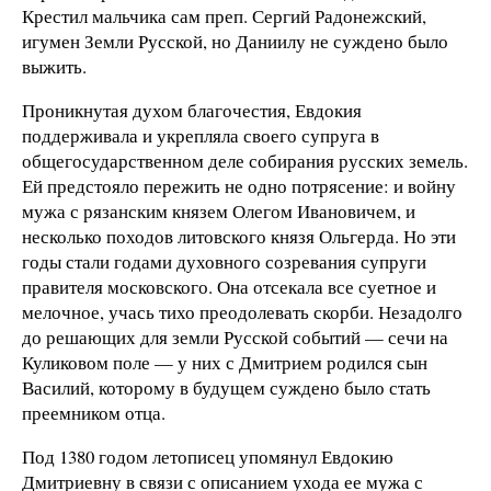
Крестил мальчика сам преп. Сергий Радонежский,
игумен Земли Русской, но Даниилу не суждено было
выжить.
Проникнутая духом благочестия, Евдокия
поддерживала и укрепляла своего супруга в
общегосударственном деле собирания русских земель.
Ей предстояло пережить не одно потрясение: и войну
мужа с рязанским князем Олегом Ивановичем, и
несколько походов литовского князя Ольгерда. Но эти
годы стали годами духовного созревания супруги
правителя московского. Она отсекала все суетное и
мелочное, учась тихо преодолевать скорби. Незадолго
до решающих для земли Русской событий — сечи на
Куликовом поле — у них с Дмитрием родился сын
Василий, которому в будущем суждено было стать
преемником отца.
Под 1380 годом летописец упомянул Евдокию
Дмитриевну в связи с описанием ухода ее мужа с