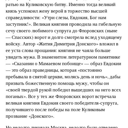
ратью на Куликовскую битву. Именно тогда великий
князь успокоил жену верой в торжество высшей
справедливости: «Утри слезы, Евдокия, Бог нам
заступник!». Великая княгиня проводила на гибельную
сечу своего любимого супруга до Флоровских (ныне
— Спасских) ворот и долго смотрела вслед уходящему
войску. Автор «Жития Димитрия Донского» вложил в
ее уста слова прощания: княгиня не чаяла больше
увидеть мужа. В знаменитом литературном памятнике
— «Сказании о Мамаевом побоище» — образ Евдокии
— это образ праведницы, которая «постоянно
пребывала в святой церкви, молясь день и ночь», дабы
призвать божественную помощь мужу, чтобы он
«своей твердой рукой победил вышедших на него всех
поганых». Все у тех же Флоровских ворот встречала
великая княгиня Евдокия своего победителя-супруга,
получившего после победы на поле Куликовым
прозвание «Донского».
Но недолго ликовала Москва, недолго было отведено