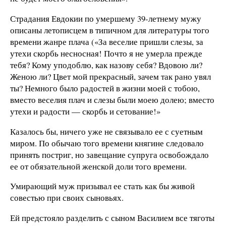
Страдания Евдокии по умершему 39-летнему мужу
описаны летописцем в типичном для литературы того
времени жанре плача («За веселие пришли слезы, за
утехи скорбь несносная! Почто я не умерла прежде
тебя? Кому уподоблю, как назову себя? Вдовою ли?
Женою ли? Цвет мой прекрасный, зачем так рано увял
ты? Немного было радостей в жизни моей с тобою,
вместо веселия плач и слезы были моею долею; вместо
утехи и радости — скорбь и сетование!»
Казалось бы, ничего уже не связывало ее с суетным
миром. По обычаю того времени княгине следовало
принять постриг, но завещание супруга освобождало
ее от обязательной женской доли того времени.
Умирающий муж призывал ее стать как бы живой
совестью при своих сыновьях.
Ей предстояло разделить с сыном Василием все тяготы