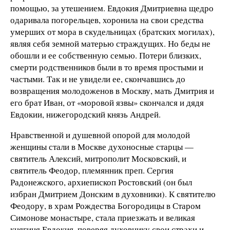
помощью, за утешением. Евдокия Дмитриевна щедро
одаривала погорельцев, хоронила на свои средства
умерших от мора в скудельницах (братских могилах),
являя себя земной матерью страждущих. Но беды не
обошли и ее собственную семью. Потери близких,
смерти родственников были в то время простыми и
частыми. Так и не увидели ее, скончавшись до
возвращения молодоженов в Москву, мать Дмитрия и
его брат Иван, от «моровой язвы» скончался и дядя
Евдокии, нижегородский князь Андрей.
Нравственной и душевной опорой для молодой
женщины стали в Москве духоносные старцы —
святитель Алексий, митрополит Московский, и
святитель Феодор, племянник преп. Сергия
Радонежского, архиепископ Ростовский (он был
избран Дмитрием Донским в духовники). К святителю
Феодору, в храм Рождества Богородицы в Старом
Симонове монастыре, стала приезжать и великая
княгиня Евдокия, поверяя духовнику свои страхи и