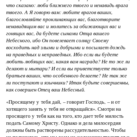
что сказано: люби ближнего твоего и ненавидь врага
твоего. А Я говорю вам: любите врагов ваших,
благословляйте проклинающих вас, благотворите
ненавидящим вас и молитесь за обижающих вас и
гонящих вас, да будете сынами Отца вашего
Небесного, ибо Он повелевает солнцу Своему
восходить над злыми и добрыми и посылает дождь
на праведных и неправедных. Ибо если вы будете
любить любящих вас, какая вам награда? Не то же ли
делают и мытари? И если вы приветствуете только
братьев ваших, что особенного делаете? Не так же
ли поступают и язычники? Итак будьте совершенны,
как совершен Отец ваш Небесный.
«Просящему у тебя дай, – говорит Господь, – и от
хотящего занять у тебя не отвращайся». Смотри на
просящего у тебя как на того, кто дает тебе милость
подать Самому Христу. Однако и дела милосердия
должны быть растворены рассудительностью. Чтобы
не получилось, что мы даем не желающим трудиться и