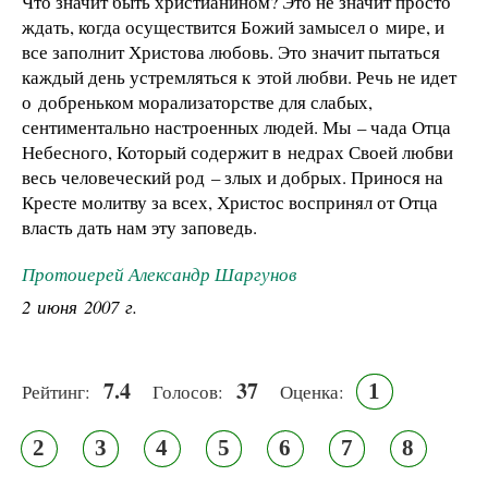
Что значит быть христианином? Это не значит просто
ждать, когда осуществится Божий замысел о мире, и
все заполнит Христова любовь. Это значит пытаться
каждый день устремляться к этой любви. Речь не идет
о добреньком морализаторстве для слабых,
сентиментально настроенных людей. Мы – чада Отца
Небесного, Который содержит в недрах Своей любви
весь человеческий род – злых и добрых. Принося на
Кресте молитву за всех, Христос воспринял от Отца
власть дать нам эту заповедь.
Протоиерей Александр Шаргунов
2 июня 2007 г.
7.4
37
1
Рейтинг:
Голосов:
Оценка:
2
3
4
5
6
7
8