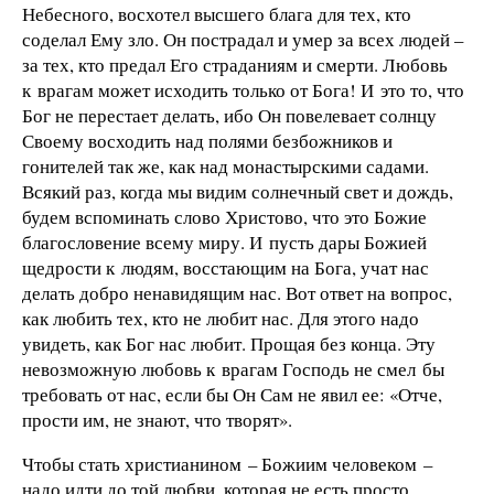
Небесного, восхотел высшего блага для тех, кто
соделал Ему зло. Он пострадал и умер за всех людей –
за тех, кто предал Его страданиям и смерти. Любовь
к врагам может исходить только от Бога! И это то, что
Бог не перестает делать, ибо Он повелевает солнцу
Своему восходить над полями безбожников и
гонителей так же, как над монастырскими садами.
Всякий раз, когда мы видим солнечный свет и дождь,
будем вспоминать слово Христово, что это Божие
благословение всему миру. И пусть дары Божией
щедрости к людям, восстающим на Бога, учат нас
делать добро ненавидящим нас. Вот ответ на вопрос,
как любить тех, кто не любит нас. Для этого надо
увидеть, как Бог нас любит. Прощая без конца. Эту
невозможную любовь к врагам Господь не смел бы
требовать от нас, если бы Он Сам не явил ее: «Отче,
прости им, не знают, что творят».
Чтобы стать христианином – Божиим человеком –
надо идти до той любви, которая не есть просто