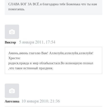
СЛАВА БОГ ЗА ВСЁ.я благодарна тебе Боженька что ты нам
помогаешь.
5 января 2011, 17:54
Виктор
Аминь,аминь глаголю Вам! Аллилуйя,аллилуйя,аллилуйя!
Христос
родися,правда и мир облабызастася.Во всенощную познал
,что такое истинный праздник.
10 января 2010, 21:36
Ангелина