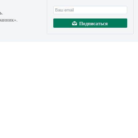
ь.
ранник».