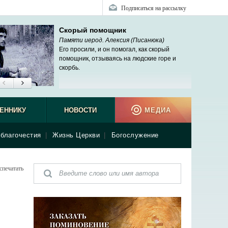
Подписаться на рассылку
Скорый помощник
Памяти иерод. Алексия (Писанюка)
Его просили, и он помогал, как скорый
помощник, отзываясь на людские горе и
скорбь.
Иларио
ЕННИКУ
НОВОСТИ
МЕДИА
благочестия
|
Жизнь Церкви
|
Богослужение
спечатать