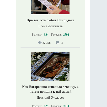
Про тех, кто любит Спиридона
Елена Долгачёва
Рейтинг:
9.9
Голосов:
2794
37 378
13
Как Богородица исцелила девочку, а
потом пришла к ней домой
Дмитрий Злодорев
Рейтинг:
9.9
Голосов:
2014