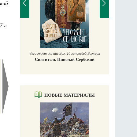
кий
7 г.
П
Е
аучись у
Чего ждет от нас Бог. 10 заповедей Божиих
Святитель Николай Сербский
НОВЫЕ МАТЕРИАЛЫ