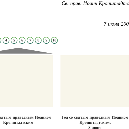
Св. прав. Иоанн Кронштадтс
7 июня 200
Великомученик Георгий Победоносец. Н
4
5
6
7
8
9
10
святого
Роман Котов
Как найти своё место в жизни
Кирилл Мурышев
святым праведным Иоанном
Год со святым праведным Иоанном
Кронштадтским
Кронштадтским.
8 июня