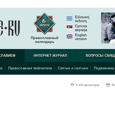
Ελληνική
έκδοση
Српска
верзиjа
English
Православный
version
календарь
СЛАВИЕМ
ИНТЕРНЕТ-ЖУРНАЛ
ВОПРОСЫ СВЯЩ
ка
|
Православная библиотека
|
Святые и святыни
|
Подвижники 
8 420 просмотров
Ра