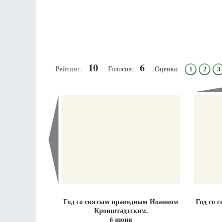
10
6
Рейтинг:
Голосов:
Оценка:
1
2
3
Разлуки не будет
Фредерика де Грааф
Год со святым праведным Иоанном
Год со 
Кронштадтским.
6 июня