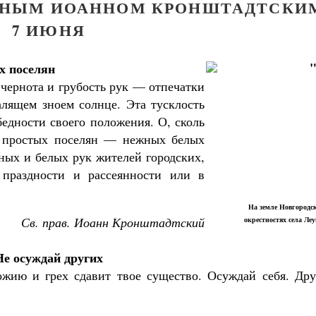
ДНЫМ ИОАННОМ КРОНШТАДТСКИ
7 ИЮНЯ
х поселян
 чернота и грубость рук — отпечатки
алящем зноем солнце. Эта тусклость
едности своего положения. О, сколь
а простых поселян — нежных белых
ных и белых рук жителей городских,
праздности и рассеянности или в
На земле Новгородск
Св. прав. Иоанн Кронштадтский
окрестностях села Ле
Не осуждай других
ожию и грех сдавит твое существо. Осуждай себя. Дру