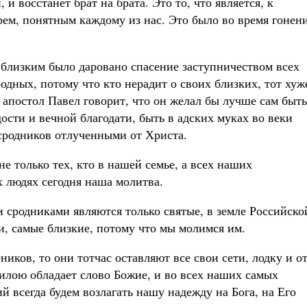
 и восстанет брат на брата. Это то, что является, к
рем, понятным каждому из нас. Это было во время гонен
близким было даровано спасение заступничеством всех
родных, потому что кто нерадит о своих близких, тот хуж
 апостол Павел говорит, что он желал бы лучше сам быть
ости и вечной благодати, быть в адских муках во веки
сродников отлученными от Христа.
 только тех, кто в нашей семье, а всех наших
х людях сегодня наша молитва.
 сродниками являются только святые, в земле Российско
, самые близкие, потому что мы молимся им.
иков, то они тотчас оставляют все свои сети, лодку и от
илою обладает слово Божие, и во всех наших самых
й всегда будем возлагать нашу надежду на Бога, на Его