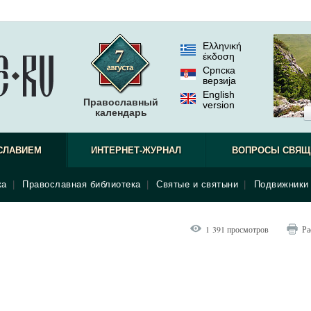
Ελληνική
έκδοση
Српска
верзиjа
English
Православный
version
календарь
СЛАВИЕМ
ИНТЕРНЕТ-ЖУРНАЛ
ВОПРОСЫ СВЯЩ
ка
|
Православная библиотека
|
Святые и святыни
|
Подвижники 
1 391 просмотров
Ра