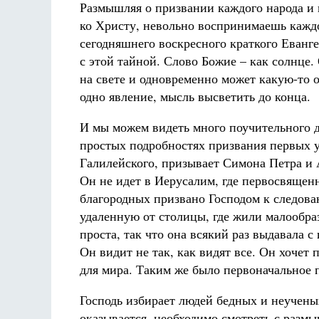
Размышляя о призвании каждого народа и 
ко Христу, невольно воспринимаешь кажд
сегодняшнего воскресного краткого Еванге
с этой тайной. Слово Божие – как солнце.
на свете и одновременно может какую-то 
одно явление, мысль высветить до конца.
И мы можем видеть много поучительного д
простых подробностях призвания первых 
Галилейского, призывает Симона Петра и А
Он не идет в Иерусалим, где первосвящен
благородных призвано Господом к следова
удаленную от столицы, где жили малообра
проста, так что она всякий раз выдавала с
Он видит не так, как видят все. Он хочет 
для мира. Таким же было первоначальное 
Господь избирает людей бедных и неученых
оказывается, необходимо смотреть с размы