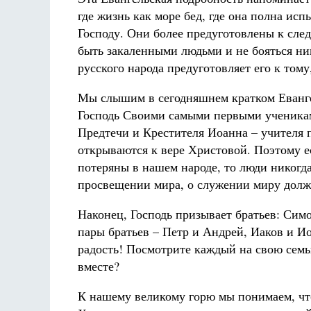
где жизнь как море бед, где она полна исп
Господу. Они более предуготовлены к сл
быть закаленными людьми и не бояться ни
русского народа предуготовляет его к тому
Мы слышим в сегодняшнем кратком Еванге
Господь Своими самыми первыми ученикам
Предтечи и Крестителя Иоанна – учителя п
открываются к вере Христовой. Поэтому ес
потеряны в нашем народе, то люди никогда
просвещении мира, о служении миру должн
Наконец, Господь призывает братьев: Сим
пары братьев – Петр и Андрей, Иаков и И
радость! Посмотрите каждый на свою семь
вместе?
К нашему великому горю мы понимаем, что