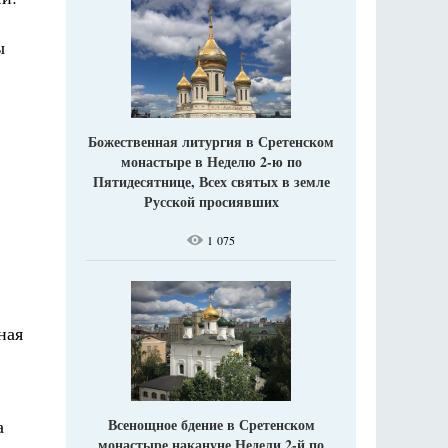
ы
Божественная литургия в Сретенском
монастыре в Неделю 2-ю по
Пятидесятнице, Всех святых в земле
Русской просиявших
1 075
ная
а
Всенощное бдение в Сретенском
монастыре накануне Недели 2-й по