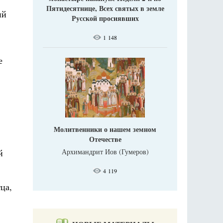
Пятидесятнице, Всех святых в земле
ий
Русской просиявших
1 148
е
Молитвенники о нашем земном
Отечестве
й
Архимандрит Иов (Гумеров)
4 119
ца,