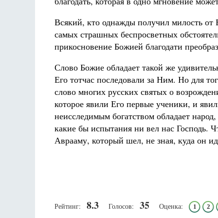
благодать, которая в одно мгновение может
Всякий, кто однажды получил милость от Бо
самых страшных беспросветных обстоятель
прикосновение Божией благодати преобразу
Слово Божие обладает такой же удивительн
Его тотчас последовали за Ним. Но для то
слово многих русских святых о возрожден
которое явили Его первые ученики, и явил
неисследимым богатством обладает народ,
какие бы испытания ни вел нас Господь. 
Аврааму, который шел, не зная, куда он ид
8.3
35
Рейтинг:
Голосов:
Оценка:
1
2