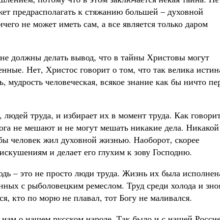
ожет предрасполагать к стяжанию большей – духовной
чего не может иметь сам, а все является только даром
не должны делать вывод, что в тайны Христовы могут
енные. Нет, Христос говорит о том, что так велика истин
ь, мудрость человеческая, всякое знание как бы ничто пе
, людей труда, и избирает их в момент труда. Как говори
га не мешают и не могут мешать никакие дела. Никакой
обы человек жил духовной жизнью. Наоборот, скорее
искушениям и делает его глухим к зову Господню.
одь – это не просто люди труда. Жизнь их была исполнен
нных с рыболовецким ремеслом. Труд среди холода и зно
я, кто по морю не плавал, тот Богу не маливался.
 нам о нашем русском народе. Так было и с нашей Росси