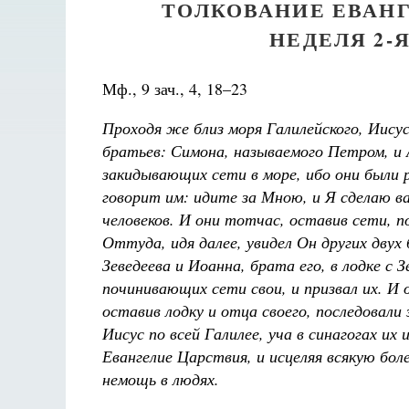
ТОЛКОВАНИЕ ЕВАНГ
НЕДЕЛЯ 2-
Мф., 9 зач., 4, 18–23
Проходя же близ моря Галилейского, Иисус
братьев: Симона, называемого Петром, и 
закидывающих сети в море, ибо они были 
говорит им: идите за Мною, и Я сделаю в
человеков. И они тотчас, оставив сети, п
Оттуда, идя далее, увидел Он других двух
Разлуки не будет
Фредерика де Грааф
Зеведеева и Иоанна, брата его, в лодке с З
починивающих сети свои, и призвал их. И 
оставив лодку и отца своего, последовали 
Иисус по всей Галилее, уча в синагогах их 
Евангелие Царствия, и исцеляя всякую боле
немощь в людях.