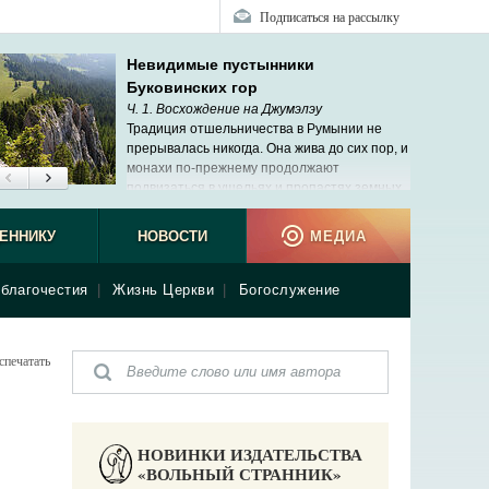
Подписаться на рассылку
Невидимые пустынники
Буковинских гор
Ч. 1. Восхождение на Джумэлэу
Традиция отшельничества в Румынии не
прерывалась никогда. Она жива до сих пор, и
монахи по-прежнему продолжают
подвизаться в ущельях и пропастях земных.
ЕННИКУ
НОВОСТИ
МЕДИА
благочестия
|
Жизнь Церкви
|
Богослужение
спечатать
НОВИНКИ ИЗДАТЕЛЬСТВА
«ВОЛЬНЫЙ СТРАННИК»