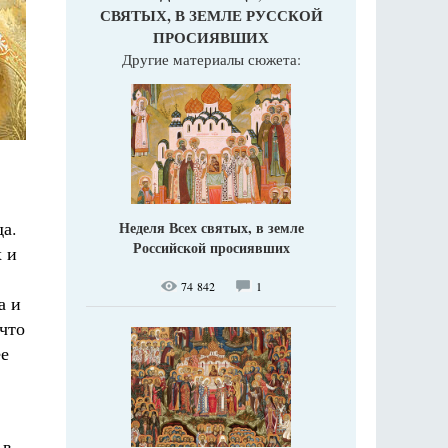
СВЯТЫХ, В ЗЕМЛЕ РУССКОЙ
ПРОСИЯВШИХ
Другие материалы сюжета:
да.
Неделя Всех святых, в земле
Российской просиявших
х и
,
74 842
1
а и
 что
ее
 в