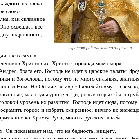
каждого человека
ое слово
лия, как связанное
 Оно освещает все
одну подробность,
Протоиерей Александр Шаргунов
ля нас в самых
учеников Христовых. Христос, проходя мимо моря
ндрея, брата его. Господь не идет в царские палаты Иро
ники и богословы, потому что не много сильных, знатны
нию за Ним. Но Он идет к морю Галилейскому – в землю
зованные, малокультурные люди, речь которых была груб
 головой уровень их развития. Господь идет сюда, потому
посрамить гордое и избрать смиренное, ничего не значащ
призвание ко Христу Руси, многих русских людей.
. Он показывает нам, что на бедность, нищету,
шлением, потому что в этом заключается некая тайна. Не