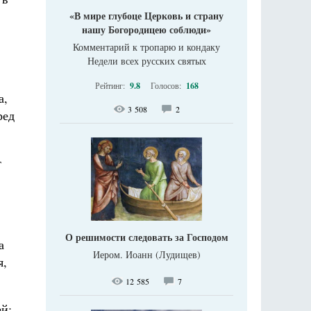
«В мире глубоце Церковь и страну
нашу Богородицею соблюди»
Комментарий к тропарю и кондаку
Недели всех русских святых
Рейтинг:
9.8
Голосов:
168
а,
3 508
2
ред
т
О решимости следовать за Господом
а
Иером. Иоанн (Лудищев)
я,
12 585
7
ей: