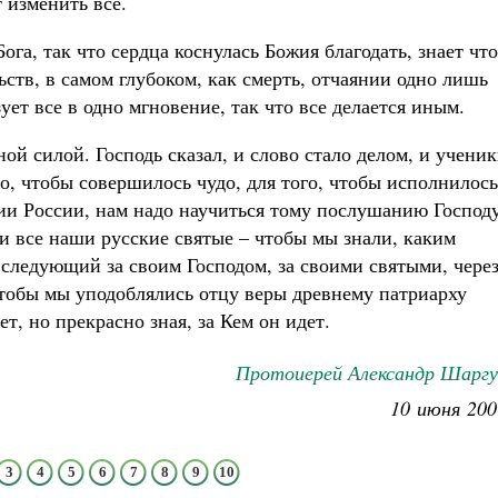
 изменить все.
га, так что сердца коснулась Божия благодать, знает что
ств, в самом глубоком, как смерть, отчаянии одно лишь
ет все в одно мгновение, так что все делается иным.
ой силой. Господь сказал, и слово стало делом, и учени
го, чтобы совершилось чудо, для того, чтобы исполнилось
ии России, нам надо научиться тому послушанию Господу
и все наши русские святые – чтобы мы знали, каким
 следующий за своим Господом, за своими святыми, чере
Чтобы мы уподоблялись отцу веры древнему патриарху
ет, но прекрасно зная, за Кем он идет.
Протоиерей Александр Шаргу
10 июня 200
3
4
5
6
7
8
9
10