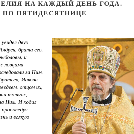
ЕЛИЯ НА КАЖДЫЙ ДЕНЬ ГОДА.
Я ПО ПЯТИДЕСЯТНИЦЕ
 увидел двух
Андрея, брата его,
рыболовы, и
ас ловцами
оследовали за Ним.
Великомученик Георгий Победоносец. Н
святого
 братьев, Иакова
Роман Котов
Как найти своё место в жизни
еведеем, отцом их,
Кирилл Мурышев
они тотчас,
за Ним. И ходил
и проповедуя
знь и всякую