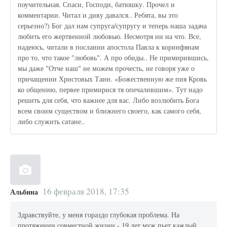
поучительная. Спаси, Господи, батюшку. Прочел и
комментарии. Читал и диву давался.. Ребята, вы это
серьезно?) Бог дал нам супруга/супругу и теперь наша задача
любить его жертвенной любовью. Несмотря ни на что. Все,
надеюсь, читали в послании апостола Павла к коринфянам
про то, что такое "любовь". А про обиды.. Не примирившись,
мы даже "Отче наш" не можем прочесть, не говоря уже о
причащении Христовых Таин. «Божественную же пия Кровь
ко общению, первее примирися тя опечалившим». Тут надо
решить для себя, что важнее для вас. Либо возлюбить Бога
всем своим существом и ближнего своего, как самого себя,
либо служить сатане..
16 февраля 2018, 17:35
Альбина
Здравствуйте, у меня гораздо глубокая проблема. На
протяжении совместной жизни - 19 лет муж пьет каждый