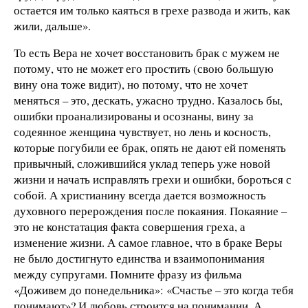
остается им только каяться в грехе развода и жить, как
жили, дальше».
То есть Вера не хочет восстановить брак с мужем не
потому, что не может его простить (свою большую
вину она тоже видит), но потому, что не хочет
меняться – это, дескать, ужасно трудно. Казалось бы,
ошибки проанализированы и осознаны, вину за
содеянное женщина чувствует, но лень и косность,
которые погубили ее брак, опять не дают ей поменять
привычный, сложившийся уклад теперь уже новой
жизни и начать исправлять грехи и ошибки, бороться с
собой. А христианину всегда дается возможность
духовного перерождения после покаяния. Покаяние –
это не констатация факта совершения греха, а
изменение жизни. А самое главное, что в браке Веры
не было достигнуто единства и взаимопонимания
между супругами. Помните фразу из фильма
«Доживем до понедельника»: «Счастье – это когда тебя
понимают»? И любовь строится на понимании. А