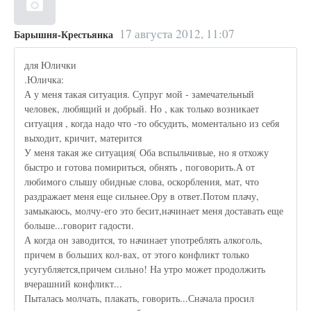
17 августа 2012, 11:07
Барышня-Крестьянка
для Юлички
.Юличка:
А у меня такая ситуация. Супруг мой - замечательный
человек, любящий и добрый. Но , как только возникает
ситуация , когда надо что -то обсудить, моментально из себя
выходит, кричит, матерится
У меня такая же ситуация( Оба вспыльчивые, но я отхожу
быстро и готова помириться, обнять , поговорить.А от
любимого слышу обидные слова, оскорбления, мат, что
раздражает меня еще сильнее.Ору в ответ.Потом плачу,
замыкаюсь, молчу-его это бесит,начинает меня доставать еще
больше...говорит гадости.
А когда он заводится, то начинает употреблять алкоголь,
причем в больших кол-вах, от этого конфликт только
усугубляется,причем сильно! На утро может продолжить
вчерашний конфликт...
Пыталась молчать, плакать, говорить...Сначала просил