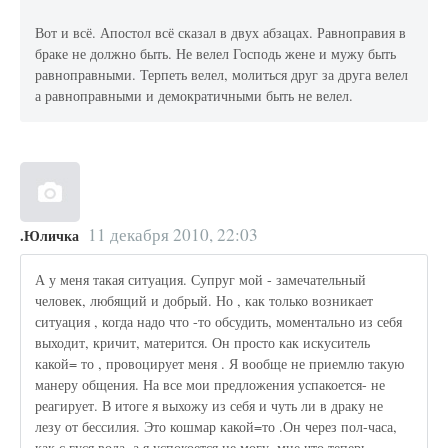
Вот и всё. Апостол всё сказал в двух абзацах. Равноправия в
браке не должно быть. Не велел Господь жене и мужу быть
равноправными. Терпеть велел, молиться друг за друга велел
а равноправными и демократичными быть не велел.
11 декабря 2010, 22:03
.Юличка
А у меня такая ситуация. Супруг мой - замечательный
человек, любящий и добрый. Но , как только возникает
ситуация , когда надо что -то обсудить, моментально из себя
выходит, кричит, матерится. Он просто как искуситель
какой= то , провоцирует меня . Я вообще не приемлю такую
манеру общения. На все мои предложения успакоется- не
реагирует. В итоге я выхожу из себя и чуть ли в драку не
лезу от бессилия. Это кошмар какой=то .Он через пол-часа,
как с гуся вода, а я успокоется не могу. мне что теперь