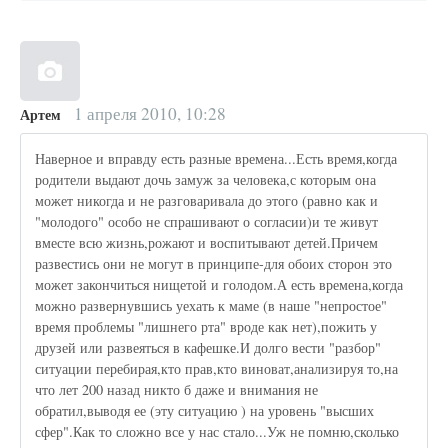
1 апреля 2010, 10:28
Артем
Наверное и вправду есть разные времена...Есть время,когда
родители выдают дочь замуж за человека,с которым она
может никогда и не разговаривала до этого (равно как и
"молодого" особо не спрашивают о согласии)и те живут
вместе всю жизнь,рожают и воспитывают детей.Причем
развестись они не могут в принципе-для обоих сторон это
может закончиться нищетой и голодом.А есть времена,когда
можно развернувшись уехать к маме (в наше "непростое"
время проблемы "лишнего рта" вроде как нет),пожить у
друзей или развеяться в кафешке.И долго вести "разбор"
ситуации перебирая,кто прав,кто виноват,анализируя то,на
что лет 200 назад никто б даже и внимания не
обратил,выводя ее (эту ситуацию ) на уровень "высших
сфер".Как то сложно все у нас стало...Уж не помню,сколько