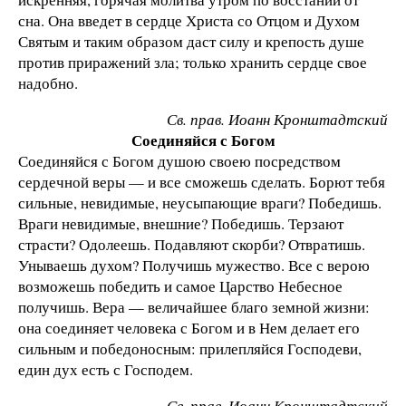
сна. Она введет в сердце Христа со Отцом и Духом
Святым и таким образом даст силу и крепость душе
против приражений зла; только хранить сердце свое
надобно.
Св. прав. Иоанн Кронштадтский
Соединяйся с Богом
Соединяйся с Богом душою своею посредством
сердечной веры — и все сможешь сделать. Борют тебя
сильные, невидимые, неусыпающие враги? Победишь.
Враги невидимые, внешние? Победишь. Терзают
страсти? Одолеешь. Подавляют скорби? Отвратишь.
Унываешь духом? Получишь мужество. Все с верою
возможешь победить и самое Царство Небесное
получишь. Вера — величайшее благо земной жизни:
она соединяет человека с Богом и в Нем делает его
сильным и победоносным: прилепляйся Господеви,
един дух есть с Господем.
Св. прав. Иоанн Кронштадтский