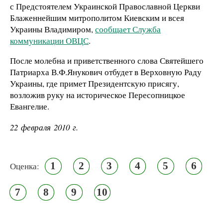
с Предстоятелем Украинской Православной Церкви
Блаженнейшим митрополитом Киевским и всея
Украины Владимиром,
сообщает Служба
коммуникации ОВЦС
.
После молебна и приветственного слова Святейшего
Патриарха В.Ф.Янукович отбудет в Верховную Раду
Украины, где примет Президентскую присягу,
возложив руку на историческое Пересопницкое
Евангелие.
22 февраля 2010 г.
1
2
3
4
5
6
Оценка:
7
8
9
10