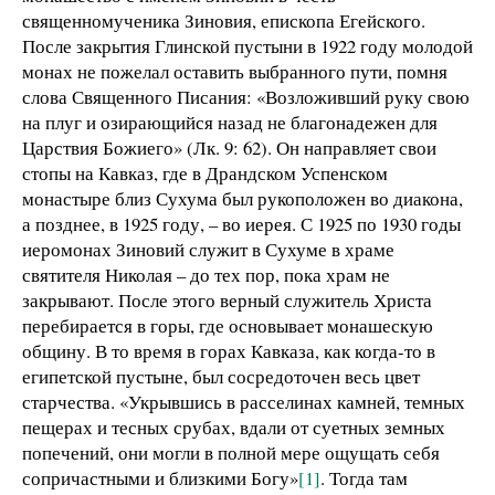
священномученика Зиновия, епископа Егейского.
После закрытия Глинской пустыни в 1922 году молодой
монах не пожелал оставить выбранного пути, помня
слова Священного Писания: «Возложивший руку свою
на плуг и озирающийся назад не благонадежен для
Царствия Божиего» (Лк. 9: 62). Он направляет свои
стопы на Кавказ, где в Драндском Успенском
монастыре близ Сухума был рукоположен во диакона,
а позднее, в 1925 году, – во иерея. С 1925 по 1930 годы
иеромонах Зиновий служит в Сухуме в храме
святителя Николая – до тех пор, пока храм не
закрывают. После этого верный служитель Христа
перебирается в горы, где основывает монашескую
общину. В то время в горах Кавказа, как когда-то в
египетской пустыне, был сосредоточен весь цвет
старчества. «Укрывшись в расселинах камней, темных
пещерах и тесных срубах, вдали от суетных земных
попечений, они могли в полной мере ощущать себя
сопричастными и близкими Богу»
[1]
. Тогда там