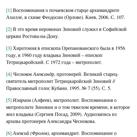
[1]
Воспоминания о почаевском старце архимандрите
Ахилле, в схиме Феодосии (Орлове). Киев, 2006. С. 107.
[2]
В это время иеромонах Зиновий служил в Софийской
церкви Ростова-на-Дону.
[3]
Хиротония в епископа Орепанованского была в 1956
году, в 1960 году владыка Зиновий – епископ
Тетрицкаройский. С 1972 года – митрополит.
[4]
Чесноков Александр
, протоиерей. Великий старец-
святитель митрополит Тетрицкаройский Зиновий //
Православный голос Кубани. 1995. № 7 (55). С. 5.
[5]
Иларион
(Алфеев), митрополит. Воспоминания о
митрополите Зиновии и о том тяжелом времени, в которое
жил владыка (Сергиев Посад, 2009). Аудиозапись из
архива протоиерея Александра Чеснокова.
[6]
Алексий (Фролов)
, архимандрит. Воспоминание о