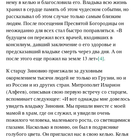
нему в келью и благословила его. Владыка всю жизнь
хранил в сердце память об этом чудесном событии, но
рассказывал об этом случае только самым близким
людям. После посещения Пресвятой Богородицы он
неожиданно для всех стал быстро поправляться. «В
будущем он пережил всех врачей, входивших в
консилиум, давший заключение о его здоровье и
предсказавший владыке смерть через два дня. А он
после этого еще прожил на земле 13 лет»
[4]
.
К старцу Зиновию приезжали за духовным
окормлением тысячи людей не только из Грузии, но и
из России и из других стран. Митрополит Иларион
(Алфеев), описывая свою первую встречу со старцем,
вспоминает следующее: «И вот однажды мне довелось
увидеть владыку Зиновия. Мы пришли вместе с моей
мамой в храм, где он служил, и увидели очень
пожилого человека, маленького роста, со светящимися
глазами. Насколько я помню, он был в подряснике
голубого цвета. Он пригласил нас в свою келью. Келья