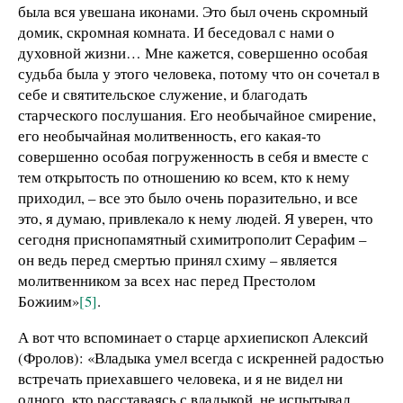
была вся увешана иконами. Это был очень скромный
домик, скромная комната. И беседовал с нами о
духовной жизни… Мне кажется, совершенно особая
судьба была у этого человека, потому что он сочетал в
себе и святительское служение, и благодать
старческого послушания. Его необычайное смирение,
его необычайная молитвенность, его какая-то
совершенно особая погруженность в себя и вместе с
тем открытость по отношению ко всем, кто к нему
приходил, – все это было очень поразительно, и все
это, я думаю, привлекало к нему людей. Я уверен, что
сегодня приснопамятный схимитрополит Серафим –
он ведь перед смертью принял схиму – является
молитвенником за всех нас перед Престолом
Божиим»
[5]
.
А вот что вспоминает о старце архиепископ Алексий
(Фролов): «Владыка умел всегда с искренней радостью
встречать приехавшего человека, и я не видел ни
одного, кто расставаясь с владыкой, не испытывал