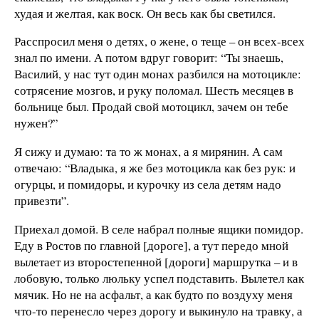
худая и желтая, как воск. Он весь как бы светился.
Расспросил меня о детях, о жене, о теще – он всех-всех
знал по имени. А потом вдруг говорит: “Ты знаешь,
Василий, у нас тут один монах разбился на мотоцикле:
сотрясение мозгов, и руку поломал. Шесть месяцев в
больнице был. Продай свой мотоцикл, зачем он тебе
нужен?”
Я сижу и думаю: та то ж монах, а я мирянин. А сам
отвечаю: “Владыка, я же без мотоцикла как без рук: и
огурцы, и помидоры, и курочку из села детям надо
привезти”.
Приехал домой. В селе набрал полные ящики помидор.
Еду в Ростов по главной [дороге], а тут передо мной
вылетает из второстепенной [дороги] маршрутка – и в
лобовую, только люльку успел подставить. Вылетел как
мячик. Но не на асфальт, а как будто по воздуху меня
что-то перенесло через дорогу и выкинуло на травку, а