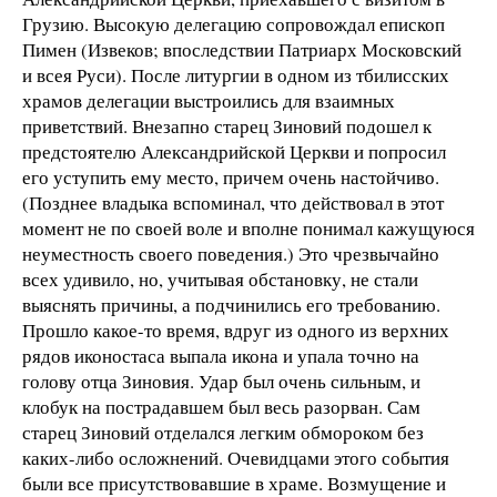
Грузию. Высокую делегацию сопровождал епископ
Пимен (Извеков; впоследствии Патриарх Московский
и всея Руси). После литургии в одном из тбилисских
храмов делегации выстроились для взаимных
приветствий. Внезапно старец Зиновий подошел к
предстоятелю Александрийской Церкви и попросил
его уступить ему место, причем очень настойчиво.
(Позднее владыка вспоминал, что действовал в этот
момент не по своей воле и вполне понимал кажущуюся
неуместность своего поведения.) Это чрезвычайно
всех удивило, но, учитывая обстановку, не стали
выяснять причины, а подчинились его требованию.
Прошло какое-то время, вдруг из одного из верхних
рядов иконостаса выпала икона и упала точно на
голову отца Зиновия. Удар был очень сильным, и
клобук на пострадавшем был весь разорван. Сам
старец Зиновий отделался легким обмороком без
каких-либо осложнений. Очевидцами этого события
были все присутствовавшие в храме. Возмущение и