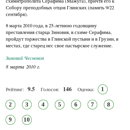
схимитрополита Серафима (Мажуга), причтя его к
Собору преподобных отцов Глинских (память 9/22
сентября).
8 марта 2010 года, в 25-летнюю годовщину
преставления старца Зиновия, в схиме Серафима,
пройдут торжества в Глинской пустыни и в Грузии, в
местах, где старец нес свое пастырское служение.
Зиновий Чесноков
8 марта 2010 г.
9.5
146
1
Рейтинг:
Голосов:
Оценка:
2
3
4
5
6
7
8
9
10