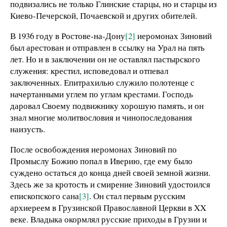
подвизались не только Глинские старцы, но и старцы из
Киево-Печерской, Почаевской и других обителей.
В 1936 году в Ростове-на-Дону
[2]
иеромонах Зиновий
был арестован и отправлен в ссылку на Урал на пять
лет. Но и в заключении он не оставлял пастырского
служения: крестил, исповедовал и отпевал
заключенных. Епитрахилью служило полотенце с
начертанными углем по углам крестами. Господь
даровал Своему подвижнику хорошую память, и он
знал многие молитвословия и чинопоследования
наизусть.
После освобождения иеромонах Зиновий по
Промыслу Божию попал в Иверию, где ему было
суждено остаться до конца дней своей земной жизни.
Здесь же за кротость и смирение Зиновий удостоился
епископского сана
[3]
. Он стал первым русским
архиереем в Грузинской Православной Церкви в XX
веке. Владыка окормлял русские приходы в Грузии и