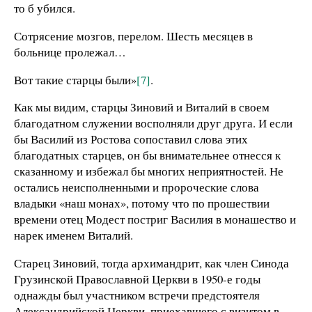
то б убился.
Сотрясение мозгов, перелом. Шесть месяцев в
больнице пролежал…
Вот такие старцы были»
[7]
.
Как мы видим, старцы Зиновий и Виталий в своем
благодатном служении восполняли друг друга. И если
бы Василий из Ростова сопоставил слова этих
благодатных старцев, он бы внимательнее отнесся к
сказанному и избежал бы многих неприятностей. Не
остались неисполненными и пророческие слова
владыки «наш монах», потому что по прошествии
времени отец Модест постриг Василия в монашество и
нарек именем Виталий.
Старец Зиновий, тогда архимандрит, как член Синода
Грузинской Православной Церкви в 1950-е годы
однажды был участником встречи предстоятеля
Александрийской Церкви, приехавшего с визитом в