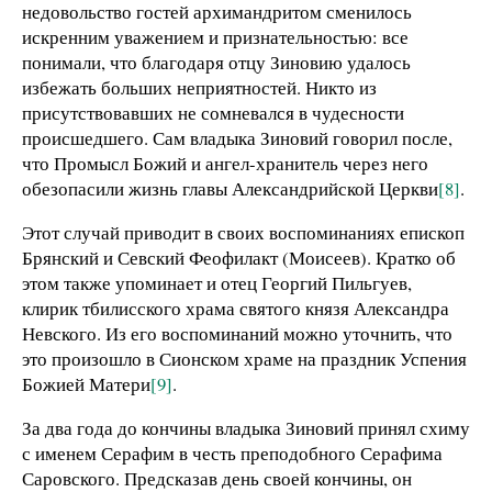
недовольство гостей архимандритом сменилось
искренним уважением и признательностью: все
понимали, что благодаря отцу Зиновию удалось
избежать больших неприятностей. Никто из
присутствовавших не сомневался в чудесности
происшедшего. Сам владыка Зиновий говорил после,
что Промысл Божий и ангел-хранитель через него
обезопасили жизнь главы Александрийской Церкви
[8]
.
Этот случай приводит в своих воспоминаниях епископ
Брянский и Севский Феофилакт (Моисеев). Кратко об
этом также упоминает и отец Георгий Пильгуев,
клирик тбилисского храма святого князя Александра
Невского. Из его воспоминаний можно уточнить, что
это произошло в Сионском храме на праздник Успения
Божией Матери
[9]
.
За два года до кончины владыка Зиновий принял схиму
с именем Серафим в честь преподобного Серафима
Саровского. Предсказав день своей кончины, он