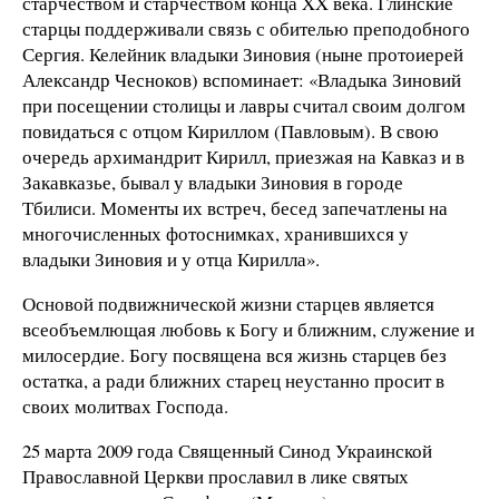
старчеством и старчеством конца XX века. Глинские
старцы поддерживали связь с обителью преподобного
Сергия. Келейник владыки Зиновия (ныне протоиерей
Александр Чесноков) вспоминает: «Владыка Зиновий
при посещении столицы и лавры считал своим долгом
повидаться с отцом Кириллом (Павловым). В свою
очередь архимандрит Кирилл, приезжая на Кавказ и в
Закавказье, бывал у владыки Зиновия в городе
Тбилиси. Моменты их встреч, бесед запечатлены на
многочисленных фотоснимках, хранившихся у
владыки Зиновия и у отца Кирилла».
Основой подвижнической жизни старцев является
всеобъемлющая любовь к Богу и ближним, служение и
милосердие. Богу посвящена вся жизнь старцев без
остатка, а ради ближних старец неустанно просит в
своих молитвах Господа.
25 марта 2009 года Священный Синод Украинской
Православной Церкви прославил в лике святых