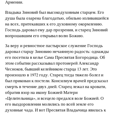
Армении.
Владыка Зиновий был высокодуховным старцем. Его
душа была озарена благодатью, обильно изливавшейся
на всех, притекавших к его духовному окормлению.
Господь даровал ему дар прозрения, и старец Зиновий
вопрошавшим его открывал волю Божию.
За веру и ревностное пастырское служение Господь
даровал старцу Зиновию нечаянную радость: однажды
его посетила в келье Сама Пресвятая Богородица. Об
этом событии рассказывал протоиерей Александр
Чесноков, бывший келейником старца 13 лет. Это
произошло в 1972 году. Старец тогда тяжело болел и
был прикован к постели. Консилиум врачей предсказал
смерть в течение двух дней. Старец лежал на кровати,
обратив взор на икону Божией Матери
«Целительница», и всецело предался воле Божией. О
его выздоровлении молились по всей земле его
духовные чада. И вот Пресвятая Владычица явилась к