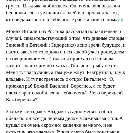
грусти. Владыка любил всех. Он очень волновался и
беспокоился за уехавших людей и огорчался за тех,
кто не давал знать о себе после расставания с ним»
[6]
.
Монах Виталий из Ростова рассказал поразительный
случай, свидетельствующий о том, что дивные старцы
Зиновий и Виталий (Сидоренко) ясно зрели будущее, и
настолько, что говорили о нем как об уже прошедшем
и совершившемся: «Только я приехал из Почаева
домой – надо срочно ехать в Тбилиси – рыбу везти.
Меня тут загрузили, а там уже ждут. Разгрузили, иду к
владыке. И тут встречаюсь с отцом Виталием: “О,
приехал раб Божий Василий! Берегись, а то будет
плохо: враг озлобился на тебя очень”. Чего беречься?
Как беречься?
Захожу к владыке. Владыка усадил меня с собой
обедать: он всегда первым делом усаживал за стол. А
кушал он очень скромно: кашечки немного, и не
скажешь, что владыка. Ручка у него была тоненькая,