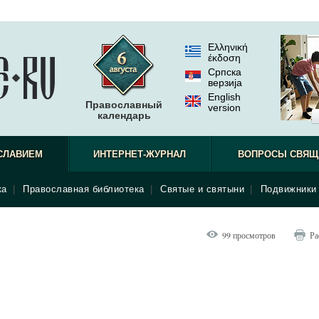
Ελληνική
έκδοση
Српска
верзиjа
English
Православный
version
календарь
СЛАВИЕМ
ИНТЕРНЕТ-ЖУРНАЛ
ВОПРОСЫ СВЯЩ
ка
|
Православная библиотека
|
Святые и святыни
|
Подвижники 
99 просмотров
Ра