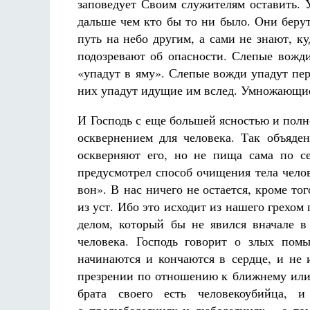
заповедует Своим служителям оставить. 
дальше чем кто бы то ни было. Они берут
путь на небо другим, а сами не знают, ку
подозревают об опасности. Слепые вожди
«упадут в яму». Слепые вожди упадут пе
них упадут идущие им вслед. Умножающие 
И Господь с еще большей ясностью и полн
осквернением для человека. Так объяден
оскверняют его, но не пища сама по се
предусмотрел способ очищения тела челове
вон». В нас ничего не остается, кроме тог
из уст. Ибо это исходит из нашего грехом
делом, который бы не явился вначале в 
человека. Господь говорит о злых помы
начинаются и кончаются в сердце, и не 
презрении по отношению к ближнему или
брата своего есть человекоубийца, 