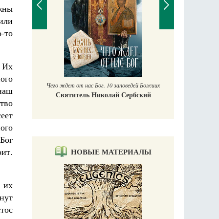
жны
или
-то
П
Е
 Их
аучись у
ного
Чего ждет от нас Бог. 10 заповедей Божиих
наш
Святитель Николай Сербский
ство
сеет
ного
Бог
ит.
НОВЫЕ МАТЕРИАЛЫ
 их
нут
тос