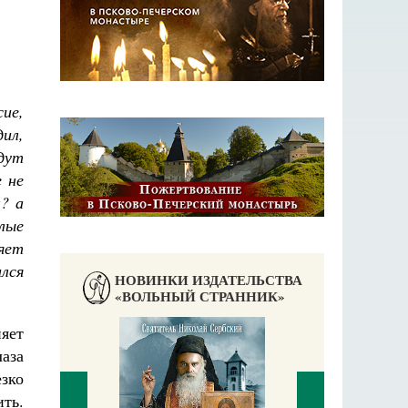
ие,
ил,
адут
е не
н? а
лые
няет
лся
НОВИНКИ ИЗДАТЕЛЬСТВА
«ВОЛЬНЫЙ СТРАННИК»
няет
лаза
зко
ить.