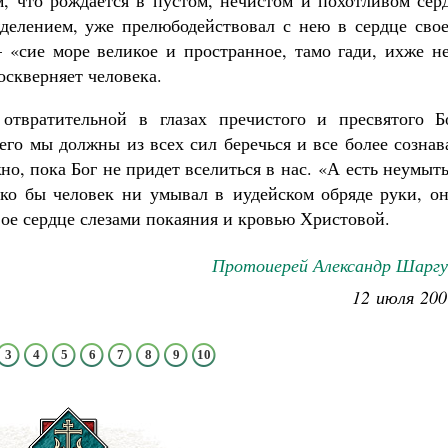
, что рождается в пустом, нечистом и похотливом серд
делением, уже прелюбодействовал с нею в сердце свое
– «сие море великое и пространное, тамо гади, ихже н
оскверняет человека.
отвратительной в глазах пречистого и пресвятого Бо
го мы должны из всех сил беречься и все более сознав
о, пока Бог не придет вселиться в нас. «А есть неумы
ько бы человек ни умывал в иудейском обряде руки, он
вое сердце слезами покаяния и кровью Христовой.
Протоиерей Александр Шаргу
12 июля 200
3
4
5
6
7
8
9
10