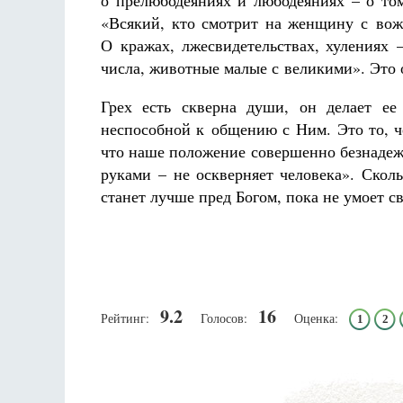
о прелюбодеяниях и любодеяниях – о том
«Всякий, кто смотрит на женщину с вож
О кражах, лжесвидетельствах, хулениях 
числа, животные малые с великими». Это 
Грех есть скверна души, он делает ее 
неспособной к общению с Ним. Это то, че
что наше положение совершенно безнадежн
руками – не оскверняет человека». Скол
станет лучше пред Богом, пока не умоет с
9.2
16
Рейтинг:
Голосов:
Оценка:
1
2