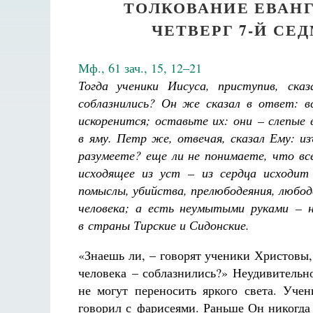
ТОЛКОВАНИЕ ЕВАНГ
ЧЕТВЕРГ 7-Й С
Мф., 61 зач., 15, 12–21
Тогда ученики Иисуса, приступив, ска
соблазнились? Он же сказал в ответ: в
искоренится; оставьте их: они – слепые 
в яму. Петр же, отвечая, сказал Ему: и
разумеете? еще ли не понимаете, что все
исходящее из уст – из сердца исходит 
помыслы, убийства, прелюбодеяния, любод
человека; а есть неумытыми руками – н
в страны Тирские и Сидонские.
«Знаешь ли, – говорят ученики Христовы, 
человека – соблазнились?» Неудивительн
не могут переносить яркого света. Уче
говорил с фарисеями. Раньше Он никогда т