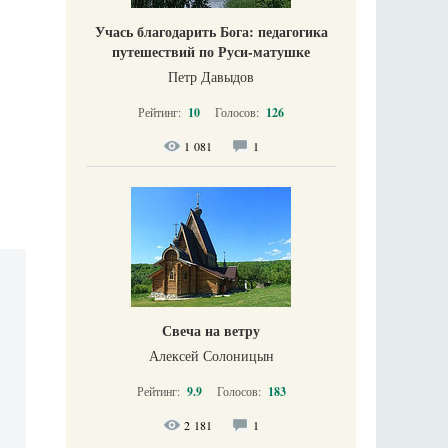
Учась благодарить Бога: педагогика
путешествий по Руси-матушке
Петр Давыдов
Рейтинг:
10
Голосов:
126
1 081
1
Свеча на ветру
Алексей Солоницын
Рейтинг:
9.9
Голосов:
183
2 181
1