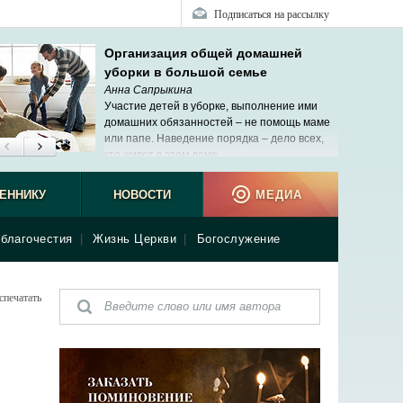
Подписаться на рассылку
Организация общей домашней
уборки в большой семье
Анна Сапрыкина
Участие детей в уборке, выполнение ими
домашних обязанностей – не помощь маме
или папе. Наведение порядка ‒ дело всех,
кто живет в этом доме.
ЕННИКУ
НОВОСТИ
МЕДИА
благочестия
|
Жизнь Церкви
|
Богослужение
спечатать