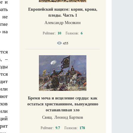
е и
зать
Европейский нацизм: корни, крона,
плоды. Часть 1
, не
Александр Мосякин
гие
о на
Рейтинг:
10
Голосов:
6
455
ется
, –
оды
ется
одит
 или
яют
Бремя меча и исцеление сердца: как
хов
остаться христианином, вынужденно
останавливая зло
или
Свящ. Леонид Бартков
щий
рит
Рейтинг:
9.7
Голосов:
178