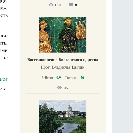
це.
1 981
8
м».
есть
га,
ать,
тыми
 не
Восстановление Болгарского царства
Прот. Владислав Цыпин
Рейтинг:
9.9
Голосов:
20
нов
7 г.
349