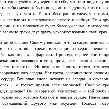
Учители иудейские уверены о себе, что они видят лучш
 на себя смелость быть вождями неведущих, хотят пока
да и шагу ступить. Те, кто бесстрашно следует за ними
 и слепые их последователи вместе погибнут. Те и дру
рвыми, и их положение будет более ужасным, потому чт
взаимно грехи друг друга, ускоряют взаимно свой крах.
отой объясняет Своим ученикам, что на самом деле явля
ие и пьянство – грехи, исходящие из сердца человека
бе, как полагали фарисеи. Природа, вернее Бог прир
ка: «все, входящее в уста, проходит в чрево и изверга
о, что питает нас. Но велика опасность от того, что исх
 поврежденного сердца. Нет греха, совершенного словом
сердце. Все злые слова исходят из сердца, и оскверн
слах – о грехах против всех заповедей. Сколько гре
идут дальше? Он говорит об убийствах – о той злобе 
 жизни его, которые бывают в нашем сердце. Ненавидя
и осуждающий другого уже осужден. Господь гово