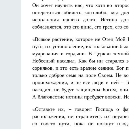
Он хочет научить нас, что хотя во втор
остерегаться обидеть кого-либо, мы д
исполнения нашего долга. Истина до
соблазняется, это его вина, его грех, его с
«Всякое растение, которое не Отец Мой 
путь, их установление, их толкование бы
Разлуки не будет
Фредерика де Грааф
мудрования и гордыни. В Церкви земной
Небесный насадил. Как бы ни старался з
сорняков, и это есть вражие сеяние. Бог 
только доброе семя на поле Своем. Не в
происхождения, и не все люди в ней – Б
насадил, не будут защищены Богом, они 
А благовестие истины пребудет вовеки. И
«Оставьте их, – говорит Господь о ф
расположения, не страшитесь их неудов
со своего пути, пока не пожнут плода