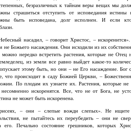
остепенных, безразличных к тайнам веры вещах мы дол
олжны страшиться отступить от исповедания истины 
лжны быть исповедана, долг исполнен. И если кто
облазн.
Небесный насадил, – говорит Христос, – искоренится».
Великомученик Георгий Победоносец. Н
святого
ли не Божьего насаждения. Они исходили из их собствен
Роман Котов
Как найти своё место в жизни
 можно нередко встретить растения, которые не Отец 
Кирилл Мурышев
емледелец, из земли все равно выйдет какое-то количе
попускает этому быть, но они – не Его насаждение. Бог 
се, что происходит в саду Божией Церкви, – Божествен
ожии. По плодам их узнаете их. Растения, которые не 
несомненно искоренятся. Все, что не от Бога, не усто
стина не может быть искоренена.
арисеях, – они – слепые вожди слепых». Не ищите
ольствия, не пытайтесь их переубедить – они не свер
 его. Печально состояние грешников, которых Хрис