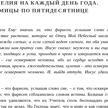
ЕЛИЯ НА КАЖДЫЙ ДЕНЬ ГОДА.
ЕДМИЦЫ ПО ПЯТИДЕСЯТНИЦЕ
зали Ему: знаешь ли, что фарисеи, услышав слово с
сякое растение, которое не Отец Мой Небесный насад
вожди слепых; а если слепой ведет слепого, то оба уп
зъясни нам притчу сию. Иисус сказал: неужели и вы ещ
, входящее в уста, проходит в чрево и извергается во
– сие оскверняет человека, ибо из сердца исходят з
еяния, кражи, лжесвидетельства, хуления – это осквер
е оскверняет человека. И, выйдя оттуда, Иисус удали
– что фарисеи, услышав слово сие, – о том, что осквер
о, что фарисеи соблазнились словом истины. Больные г
ники удивляются, что их Учитель столь беспощадно ре
ак не делал. Но Господь знает, что и кому и как говор