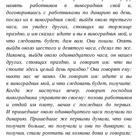
нанять работников в виноградник свой и,
договорившись с работниками по динарию на день,
послал их в виноградник свой; выйдя около третьего
часа, он увидел других, стоящих на торжище
праздно, и им сказал: идите и вы в виноградник мой, и
что следовать будет, дам вам. Они пошли. Опять
выйдя около шестого и девятого часа, сделал то же.
Наконец, выйдя около одиннадцатого часа, он нашел
других, стоящих праздно, и говорит им: что вы
стоите здесь целый день праздно? Они говорят ему:
никто нас не нанял. Он говорит им: идите и вы
в виноградник мой, и что следовать будет, получите.
Когда же наступил вечер, говорит господин
виноградника управителю своему: позови работников
и отдай им плату, начав с последних до первых.
И пришедшие около одиннадцатого часа получили по
динарию. Пришедшие же первыми думали, что они
получат больше, но получили и они по динарию; и,
получив, стали роптать на хозяина дома и говорили: