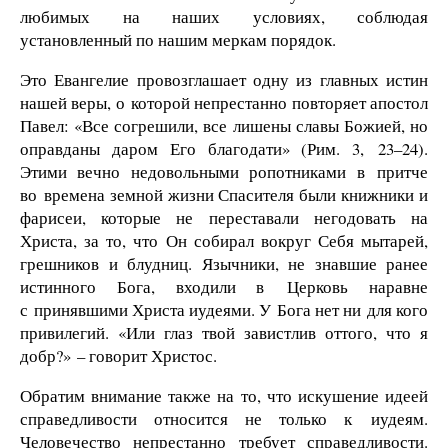
любимых на наших условиях, соблюдая
установленный по нашим меркам порядок.
Это Евангелие провозглашает одну из главных истин
нашей веры, о которой непрестанно повторяет апостол
Павел: «Все согрешили, все лишены славы Божией, но
оправданы даром Его благодати» (Рим. 3, 23–24).
Этими вечно недовольными ропотниками в притче
во времена земной жизни Спасителя были книжники и
фарисеи, которые не переставали негодовать на
Христа, за то, что Он собирал вокруг Себя мытарей,
грешников и блудниц. Язычники, не знавшие ранее
истинного Бога, входили в Церковь наравне
с принявшими Христа иудеями. У Бога нет ни для кого
привилегий. «Или глаз твой завистлив оттого, что я
добр?» – говорит Христос.
Обратим внимание также на то, что искушение идеей
справедливости относится не только к иудеям.
Человечество непрестанно требует справедливости.