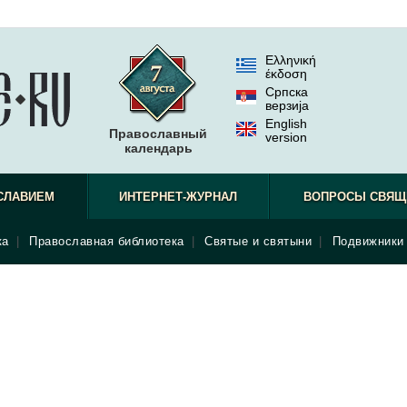
Ελληνική
έκδοση
Српска
верзиjа
English
Православный
version
календарь
СЛАВИЕМ
ИНТЕРНЕТ-ЖУРНАЛ
ВОПРОСЫ СВЯЩ
ка
|
Православная библиотека
|
Святые и святыни
|
Подвижники 