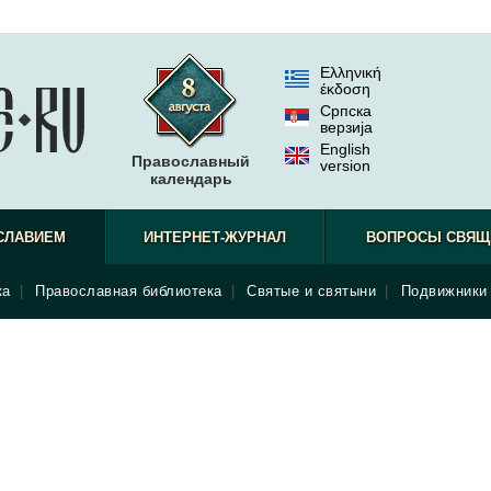
Ελληνική
έκδοση
Српска
верзиjа
English
Православный
version
календарь
СЛАВИЕМ
ИНТЕРНЕТ-ЖУРНАЛ
ВОПРОСЫ СВЯЩ
ка
|
Православная библиотека
|
Святые и святыни
|
Подвижники 