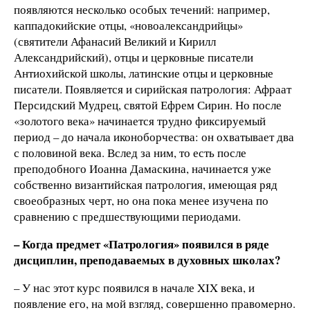
появляются несколько особых течений: например,
каппадокийские отцы, «новоалександрийцы»
(святители Афанасий Великий и Кирилл
Александрийский), отцы и церковные писатели
Антиохийской школы, латинские отцы и церковные
писатели. Появляется и сирийская патрология: Афраат
Персидский Мудрец, святой Ефрем Сирин. Но после
«золотого века» начинается трудно фиксируемый
период – до начала иконоборчества: он охватывает два
с половиной века. Вслед за ним, то есть после
преподобного Иоанна Дамаскина, начинается уже
собственно византийская патрология, имеющая ряд
своеобразных черт, но она пока менее изучена по
сравнению с предшествующими периодами.
– Когда предмет «Патрология» появился в ряде
дисциплин, преподаваемых в духовных школах?
– У нас этот курс появился в начале XIX века, и
появление его, на мой взгляд, совершенно правомерно.