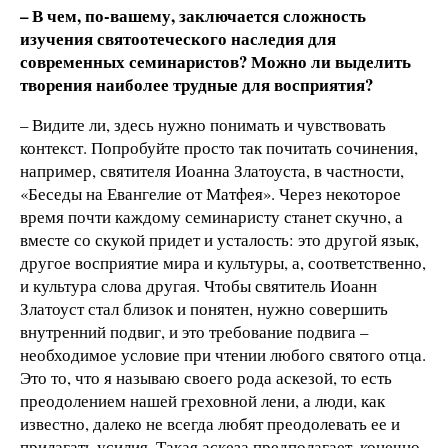
– В чем, по-вашему, заключается сложность
изучения святоотеческого наследия для
современных семинаристов? Можно ли выделить
творения наиболее трудные для восприятия?
– Видите ли, здесь нужно понимать и чувствовать
контекст. Попробуйте просто так почитать сочинения,
например, святителя Иоанна Златоуста, в частности,
«Беседы на Евангелие от Матфея». Через некоторое
время почти каждому семинаристу станет скучно, а
вместе со скукой придет и усталость: это другой язык,
другое восприятие мира и культуры, а, соответственно,
и культура слова другая. Чтобы святитель Иоанн
Златоуст стал близок и понятен, нужно совершить
внутренний подвиг, и это требование подвига –
необходимое условие при чтении любого святого отца.
Это то, что я называю своего рода аскезой, то есть
преодолением нашей греховной лени, а люди, как
известно, далеко не всегда любят преодолевать ее и
прилагать усилия. Такая аскеза предполагает, конечно,