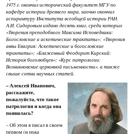
1975 г. окончил исторический факультет МГУ по
кафедре истории древнего мира, заочно окончил
аспирантуру Института всеобщей истории РАН.
А.И. Сидоровым издано десять книг, среди которых
«Творения преподобного Максима Исповедника:
Богословские и аскетические трактаты»; «Творения
аввы Евагрия: Аскетические и богословские
трактаты»; «Блаженный Феодорит Кирский:
История боголюбцев»; «Курс патрологии:
Возникновение церковной письменности», а также
свыше сотни научных статей.
– Алексей Иванович,
расскажите,
пожалуйста, что такое
патрология и когда она
появилась?
– Об этом я писал в своем
первом (и пока