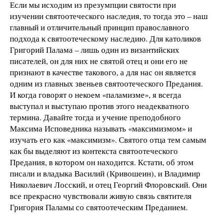
Если мы исходим из презумпции святости при
изучении святоотеческого наследия, то тогда это – наш
главный и отличительный принцип православного
подхода к святоотеческому наследию. Для католиков
Григорий Палама – лишь один из византийских
писателей, он для них не святой отец и они его не
признают в качестве такового, а для нас он является
одним из главных звеньев святоотеческого Предания.
И когда говорят о некоем «паламизме», я всегда
выступал и выступаю против этого неадекватного
термина. Давайте тогда и учение преподобного
Максима Исповедника называть «максимизмом» и
изучать его как «максимизм». Святого отца тем самым
как бы выделяют из контекста святоотеческого
Предания, в котором он находится. Кстати, об этом
писали и владыка Василий (Кривошеин), и Владимир
Николаевич Лосский, и отец Георгий Флоровский. Они
все прекрасно чувствовали живую связь святителя
Григория Паламы со святоотеческим Преданием.