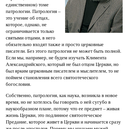
единственном) томе
патрологии. Патрология –
это учение об отцах,
которое, однако, не
ограничивается только
святыми отцами, в него
обязательно входят также и просто церковные
писатели. Без этого патрология не может быть полной.
Если мы, например, не будем изучать Климента
Александрийского, который не был отцом Церкви, но
был ярким церковным писателем и мыслителем, то не
поймем становления всего святоотеческого
богословия.
Собственно, патрология, как наука, возникла в новое
время, но не хотелось бы говорить о ней сугубо в
наукообразном плане, потому что ее предмет – живая
жизнь Церкви, это подлинное святоотеческое
Предание, которое живет в Церкви и начинается сразу
же после апостолов. Почему мы изучаем мужей