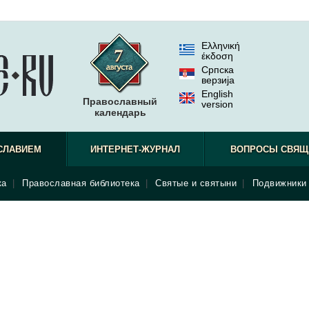
Ελληνική
έκδοση
Српска
верзиjа
English
Православный
version
календарь
СЛАВИЕМ
ИНТЕРНЕТ-ЖУРНАЛ
ВОПРОСЫ СВЯЩ
ка
|
Православная библиотека
|
Святые и святыни
|
Подвижники 