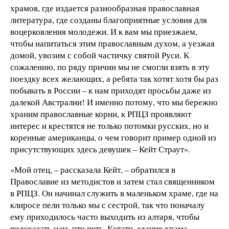
храмов, где издается разнообразная православная
литература, где созданы благоприятные условия для
воцерковления молодежи. И к вам мы приезжаем,
чтобы напитаться этим православным духом, а уезжая
домой, увозим с собой частичку святой Руси. К
сожалению, по ряду причин мы не смогли взять в эту
поездку всех желающих, а ребята так хотят хотя бы раз
побывать в России – к нам приходят просьбы даже из
далекой Австралии! И именно потому, что мы бережно
храним православные корни, к РПЦЗ проявляют
интерес и крестятся не только потомки русских, но и
коренные американцы, о чем говорит пример одной из
присутствующих здесь девушек – Кейт Страут».
«Мой отец, – рассказала Кейт, – обратился в
Православие из методистов и затем стал священником
в РПЦЗ. Он начинал служить в маленьком храме, где на
клиросе пели только мы с сестрой, так что поначалу
ему приходилось часто выходить из алтаря, чтобы
подсказать нам, что петь. Кстати, здание храма