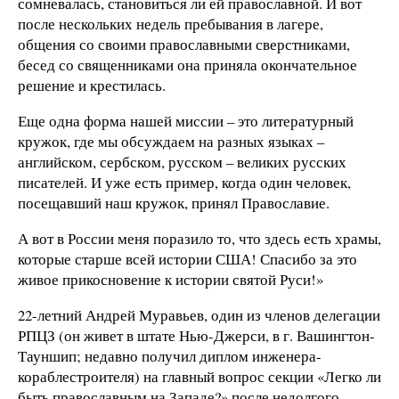
сомневалась, становиться ли ей православной. И вот
после нескольких недель пребывания в лагере,
общения со своими православными сверстниками,
бесед со священниками она приняла окончательное
решение и крестилась.
Еще одна форма нашей миссии – это литературный
кружок, где мы обсуждаем на разных языках –
английском, сербском, русском – великих русских
писателей. И уже есть пример, когда один человек,
посещавший наш кружок, принял Православие.
А вот в России меня поразило то, что здесь есть храмы,
которые старше всей истории США! Спасибо за это
живое прикосновение к истории святой Руси!»
22-летний Андрей Муравьев, один из членов делегации
РПЦЗ (он живет в штате Нью-Джерси, в г. Вашингтон-
Тауншип; недавно получил диплом инженера-
кораблестроителя) на главный вопрос секции «Легко ли
быть православным на Западе?» после недолгого