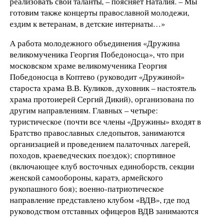
реализовать свои таланты, – поясняет Наталия. – Мы
готовим также концерты православной молодежи,
ездим к ветеранам, в детские интернаты…»
А работа молодежного объединения «Дружина
великомученика Георгия Победоносца», что при
московском храме великомученика Георгия
Победоносца в Коптево (руководит «Дружиной»
староста храма В.В. Куликов, духовник – настоятель
храма протоиерей Сергий Дикий), организована по
другим направлениям. Главных – четыре:
туристическое (почти все члены «Дружины» входят в
Братство православных следопытов, занимаются
организацией и проведением палаточных лагерей,
походов, краеведческих поездок); спортивное
(включающее клуб восточных единоборств, секции
женской самообороны, каратэ, армейского
рукопашного боя); военно-патриотическое
направление представлено клубом «ВДВ», где под
руководством отставных офицеров ВДВ занимаются