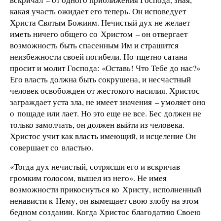
какая участь ожидает его теперь. Он исповедует
Христа Святым Божиим. Нечистый дух не желает
иметь ничего общего со Христом – он отвергает
возможность быть спасенным Им и страшится
неизбежности своей погибели. Но тщетно сатана
просит и молит Господа: «Оставь! Что Тебе до нас?»
Его власть должна быть сокрушена, и несчастный
человек освобожден от жестокого насилия. Христос
заграждает уста зла, не имеет значения – умоляет оно
о пощаде или лает. Но это еще не все. Бес должен не
только замолчать, он должен выйти из человека.
Христос учит как власть имеющий, и исцеление Он
совершает со властью.
«Тогда дух нечистый, сотрясши его и вскричав
громким голосом, вышел из него». Не имея
возможности прикоснуться ко Христу, исполненный
ненависти к Нему, он вымещает свою злобу на этом
бедном создании. Когда Христос благодатию Своею