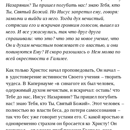
Назарянин? Ты пришел погубить нас! знаю Тебя, кто
Ты, Святый Божий. Но Иисус запретил ему, говоря:
замолчи и выйди из него. Тогда дух нечистый,
сотрясши его и вскричав громким голосом, вышел из
него. И все ужаснулись, так что друг друга
спрашивали: что это? что это за новое учение, что
Он и духам нечистым повелевает со властью, и они
повинуются Ему? И скоро разошлась о Нем молва по
всей окрестности в Галилее.
Как только Христос начал проповедовать, Он начал –
в удостоверение истинности Своего учения – творить
чудеса. В Капернауме «в синагоге их был человек,
одержимый духом нечистым, и вскричал: оставь! что
Тебе до нас, Иисус Назарянин? Ты пришел погубить
нас! знаю Тебя, кто Ты, Святый Божий». Этот человек –
полностью во власти беса, до потери самосознания –
так что бес уже говорит устами его. С какой яростью и
одновременно страхом он бросается ко Христу! Он
вскричал – от одного приближения Господа, зная,