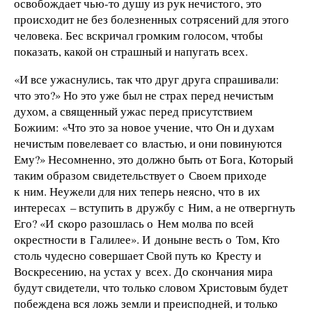
освобождает чью-то душу из рук нечистого, это
происходит не без болезненных сотрясений для этого
человека. Бес вскричал громким голосом, чтобы
показать, какой он страшный и напугать всех.
«И все ужаснулись, так что друг друга спрашивали:
что это?» Но это уже был не страх перед нечистым
духом, а священный ужас перед присутствием
Божиим: «Что это за новое учение, что Он и духам
нечистым повелевает со властью, и они повинуются
Ему?» Несомненно, это должно быть от Бога, Который
таким образом свидетельствует о Своем приходе
к ним. Неужели для них теперь неясно, что в их
интересах – вступить в дружбу с Ним, а не отвергнуть
Его? «И скоро разошлась о Нем молва по всей
окрестности в Галилее». И доныне весть о Том, Кто
столь чудесно совершает Свой путь ко Кресту и
Воскресению, на устах у всех. До скончания мира
будут свидетели, что только словом Христовым будет
побеждена вся ложь земли и преисподней, и только